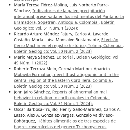
María Teresa Flórez-Molina, Luis Norberto Parra-
Sánchez,
Indicadores de la paleo precipitación
interanual preservada en los sedimentos del Pantano La
Bramadora, Sopetrán, Antioquia, Colombia
,
Boletín
Geológico: Vol. 51 Núm. 1 (2024):
Ricardo Arturo Méndez Fajury, Carlos A. Laverde
Castaño, María Luisa Monsalve Bustamante,
El volcán
Cerro Machín en el registro histórico, Tolima, Colombia
,
Boletín Geológico: Vol. 50 Núm. 2 (2023)
Mario Maya Sánchez,
Editorial
,
Boletín Geológico: Vol.
49 Núm. 1 (2022)
Roberto Terraza Melo, Germán Martínez Aparicio,
Motavita Formation, new lithostratigraphic unit in the
central region of the Eastern Cordillera, Colombia
,
Boletín Geológico: Vol. 50 Núm. 2 (2023)
John Jairo Sánchez,
Reports of abnormal animal
behavior in relation to earth-quakes in Colombia
,
Boletín Geológico: Vol. 51 Núm. 1 (2024):
Oscar Barbosa-Trujillo, Henry Gallo-Martinez, Carlos A.
Lasso, Alex A. Gonzalez-Vargas, Gonzalo Valdivieso-
Bohórquez,
Hábitos alimenticios de tres especies de
bagres cavernícolas del género Trichomycterus