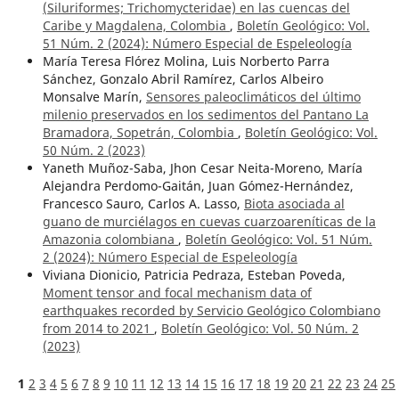
(Siluriformes; Trichomycteridae) en las cuencas del
Caribe y Magdalena, Colombia
,
Boletín Geológico: Vol.
51 Núm. 2 (2024): Número Especial de Espeleología
María Teresa Flórez Molina, Luis Norberto Parra
Sánchez, Gonzalo Abril Ramírez, Carlos Albeiro
Monsalve Marín,
Sensores paleoclimáticos del último
milenio preservados en los sedimentos del Pantano La
Bramadora, Sopetrán, Colombia
,
Boletín Geológico: Vol.
50 Núm. 2 (2023)
Yaneth Muñoz-Saba, Jhon Cesar Neita-Moreno, María
Alejandra Perdomo-Gaitán, Juan Gómez-Hernández,
Francesco Sauro, Carlos A. Lasso,
Biota asociada al
guano de murciélagos en cuevas cuarzoareníticas de la
Amazonia colombiana
,
Boletín Geológico: Vol. 51 Núm.
2 (2024): Número Especial de Espeleología
Viviana Dionicio, Patricia Pedraza, Esteban Poveda,
Moment tensor and focal mechanism data of
earthquakes recorded by Servicio Geológico Colombiano
from 2014 to 2021
,
Boletín Geológico: Vol. 50 Núm. 2
(2023)
1
2
3
4
5
6
7
8
9
10
11
12
13
14
15
16
17
18
19
20
21
22
23
24
25