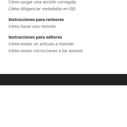
Cómo cargar una versión corregida
Cómo diligenciar metadatos en OJS
Instrucciones para revisores
Cómo hacer una revisión
Instrucciones para editores
Cómo enviar un artículo a revisión
Cómo enviar correcciones a los autores
Diagonal 53 n.° 34 - 53, Bogotá D.C. Colombia
Lunes a viernes 8.00 a.m. a 5 p.m. para todas
nuestras sedes
Comité Editorial
(601) 220 0200 - Ext. 3048 |
ceditorial@sgc.gov.co