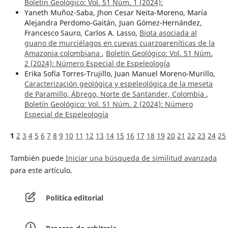
Boletín Geológico: Vol. 51 Núm. 1 (2024):
Yaneth Muñoz-Saba, Jhon Cesar Neita-Moreno, María
Alejandra Perdomo-Gaitán, Juan Gómez-Hernández,
Francesco Sauro, Carlos A. Lasso,
Biota asociada al
guano de murciélagos en cuevas cuarzoareníticas de la
Amazonia colombiana
,
Boletín Geológico: Vol. 51 Núm.
2 (2024): Número Especial de Espeleología
Erika Sofía Torres-Trujillo, Juan Manuel Moreno-Murillo,
Caracterización geológica y espeleológica de la meseta
de Paramillo, Ábrego, Norte de Santander, Colombia
,
Boletín Geológico: Vol. 51 Núm. 2 (2024): Número
Especial de Espeleología
1
2
3
4
5
6
7
8
9
10
11
12
13
14
15
16
17
18
19
20
21
22
23
24
25
También puede
Iniciar una búsqueda de similitud avanzada
para este artículo.
Política editorial