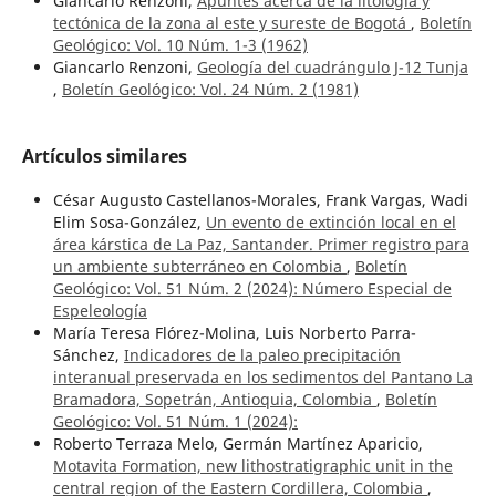
Giancarlo Renzoni,
Apuntes acerca de la litología y
tectónica de la zona al este y sureste de Bogotá
,
Boletín
Geológico: Vol. 10 Núm. 1-3 (1962)
Giancarlo Renzoni,
Geología del cuadrángulo J-12 Tunja
,
Boletín Geológico: Vol. 24 Núm. 2 (1981)
Artículos similares
César Augusto Castellanos-Morales, Frank Vargas, Wadi
Elim Sosa-González,
Un evento de extinción local en el
área kárstica de La Paz, Santander. Primer registro para
un ambiente subterráneo en Colombia
,
Boletín
Geológico: Vol. 51 Núm. 2 (2024): Número Especial de
Espeleología
María Teresa Flórez-Molina, Luis Norberto Parra-
Sánchez,
Indicadores de la paleo precipitación
interanual preservada en los sedimentos del Pantano La
Bramadora, Sopetrán, Antioquia, Colombia
,
Boletín
Geológico: Vol. 51 Núm. 1 (2024):
Roberto Terraza Melo, Germán Martínez Aparicio,
Motavita Formation, new lithostratigraphic unit in the
central region of the Eastern Cordillera, Colombia
,