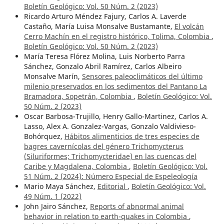
Boletín Geológico: Vol. 50 Núm. 2 (2023)
Ricardo Arturo Méndez Fajury, Carlos A. Laverde
Castaño, María Luisa Monsalve Bustamante,
El volcán
Cerro Machín en el registro histórico, Tolima, Colombia
,
Boletín Geológico: Vol. 50 Núm. 2 (2023)
María Teresa Flórez Molina, Luis Norberto Parra
Sánchez, Gonzalo Abril Ramírez, Carlos Albeiro
Monsalve Marín,
Sensores paleoclimáticos del último
milenio preservados en los sedimentos del Pantano La
Bramadora, Sopetrán, Colombia
,
Boletín Geológico: Vol.
50 Núm. 2 (2023)
Oscar Barbosa-Trujillo, Henry Gallo-Martinez, Carlos A.
Lasso, Alex A. Gonzalez-Vargas, Gonzalo Valdivieso-
Bohórquez,
Hábitos alimenticios de tres especies de
bagres cavernícolas del género Trichomycterus
(Siluriformes; Trichomycteridae) en las cuencas del
Caribe y Magdalena, Colombia
,
Boletín Geológico: Vol.
51 Núm. 2 (2024): Número Especial de Espeleología
Mario Maya Sánchez,
Editorial
,
Boletín Geológico: Vol.
49 Núm. 1 (2022)
John Jairo Sánchez,
Reports of abnormal animal
behavior in relation to earth-quakes in Colombia
,