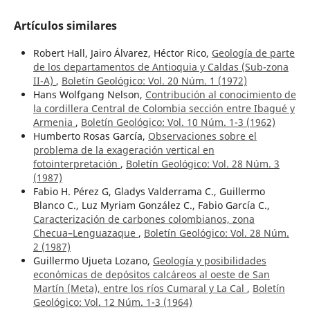
Artículos similares
Robert Hall, Jairo Álvarez, Héctor Rico,
Geología de parte
de los departamentos de Antioquia y Caldas (Sub-zona
II-A)
,
Boletín Geológico: Vol. 20 Núm. 1 (1972)
Hans Wolfgang Nelson,
Contribución al conocimiento de
la cordillera Central de Colombia sección entre Ibagué y
Armenia
,
Boletín Geológico: Vol. 10 Núm. 1-3 (1962)
Humberto Rosas García,
Observaciones sobre el
problema de la exageración vertical en
fotointerpretación
,
Boletín Geológico: Vol. 28 Núm. 3
(1987)
Fabio H. Pérez G, Gladys Valderrama C., Guillermo
Blanco C., Luz Myriam González C., Fabio García C.,
Caracterización de carbones colombianos, zona
Checua–Lenguazaque
,
Boletín Geológico: Vol. 28 Núm.
2 (1987)
Guillermo Ujueta Lozano,
Geología y posibilidades
económicas de depósitos calcáreos al oeste de San
Martín (Meta), entre los ríos Cumaral y La Cal
,
Boletín
Geológico: Vol. 12 Núm. 1-3 (1964)