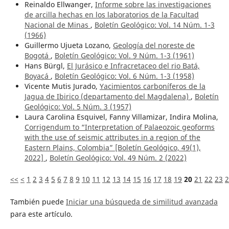
Reinaldo Ellwanger,
Informe sobre las investigaciones
de arcilla hechas en los laboratorios de la Facultad
Nacional de Minas
,
Boletín Geológico: Vol. 14 Núm. 1-3
(1966)
Guillermo Ujueta Lozano,
Geología del noreste de
Bogotá
,
Boletín Geológico: Vol. 9 Núm. 1-3 (1961)
Hans Bürgl,
El Jurásico e Infracretaceo del rio Batá,
Boyacá
,
Boletín Geológico: Vol. 6 Núm. 1-3 (1958)
Vicente Mutis Jurado,
Yacimientos carboníferos de la
Jagua de Ibirico (departamento del Magdalena)
,
Boletín
Geológico: Vol. 5 Núm. 3 (1957)
Laura Carolina Esquivel, Fanny Villamizar, Indira Molina,
Corrigendum to “Interpretation of Palaeozoic geoforms
with the use of seismic attributes in a region of the
Eastern Plains, Colombia” [Boletín Geológico, 49(1),
2022]
,
Boletín Geológico: Vol. 49 Núm. 2 (2022)
<<
<
1
2
3
4
5
6
7
8
9
10
11
12
13
14
15
16
17
18
19
20
21
22
23
2
También puede
Iniciar una búsqueda de similitud avanzada
para este artículo.