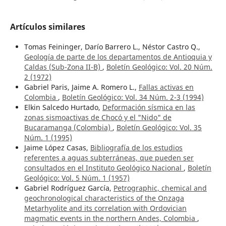
Artículos similares
Tomas Feininger, Darío Barrero L., Néstor Castro Q.,
Geología de parte de los departamentos de Antioquia y
Caldas (Sub-Zona II-B)
,
Boletín Geológico: Vol. 20 Núm.
2 (1972)
Gabriel Paris, Jaime A. Romero L.,
Fallas activas en
Colombia
,
Boletín Geológico: Vol. 34 Núm. 2-3 (1994)
Elkin Salcedo Hurtado,
Deformación sísmica en las
zonas sismoactivas de Chocó y el "Nido" de
Bucaramanga (Colombia)
,
Boletín Geológico: Vol. 35
Núm. 1 (1995)
Jaime López Casas,
Bibliografía de los estudios
referentes a aguas subterráneas, que pueden ser
consultados en el Instituto Geológico Nacional
,
Boletín
Geológico: Vol. 5 Núm. 1 (1957)
Gabriel Rodríguez García,
Petrographic, chemical and
geochronological characteristics of the Onzaga
Metarhyolite and its correlation with Ordovician
magmatic events in the northern Andes, Colombia
,