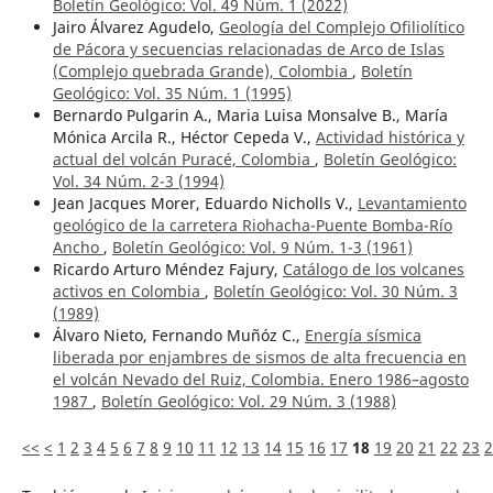
Boletín Geológico: Vol. 49 Núm. 1 (2022)
Jairo Álvarez Agudelo,
Geología del Complejo Ofiliolítico
de Pácora y secuencias relacionadas de Arco de Islas
(Complejo quebrada Grande), Colombia
,
Boletín
Geológico: Vol. 35 Núm. 1 (1995)
Bernardo Pulgarin A., Maria Luisa Monsalve B., María
Mónica Arcila R., Héctor Cepeda V.,
Actividad histórica y
actual del volcán Puracé, Colombia
,
Boletín Geológico:
Vol. 34 Núm. 2-3 (1994)
Jean Jacques Morer, Eduardo Nicholls V.,
Levantamiento
geológico de la carretera Riohacha-Puente Bomba-Río
Ancho
,
Boletín Geológico: Vol. 9 Núm. 1-3 (1961)
Ricardo Arturo Méndez Fajury,
Catálogo de los volcanes
activos en Colombia
,
Boletín Geológico: Vol. 30 Núm. 3
(1989)
Álvaro Nieto, Fernando Muñóz C.,
Energía sísmica
liberada por enjambres de sismos de alta frecuencia en
el volcán Nevado del Ruiz, Colombia. Enero 1986–agosto
1987
,
Boletín Geológico: Vol. 29 Núm. 3 (1988)
<<
<
1
2
3
4
5
6
7
8
9
10
11
12
13
14
15
16
17
18
19
20
21
22
23
2