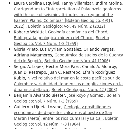
Laura Carolina Esquivel, Fanny Villamizar, Indira Molina,
Corrigendum to “Interpretation of Palaeozoic geoforms
with the use of seismic attributes in a region of the
Eastern Plains, Colombia” [Boletín Geológico, 49(1),
2022]
,
Boletín Geológico: Vol. 49 Núm. 2 (2022)
Roberto Wokittel,
Geología económica del Chocó.
Bibliografía geológica–minera del Chocó
,
Boletín
Geológico: Vol. 7 Núm. 1-3 (1959)
Gloria Prieto, Luz Myriam González, Orlando Vargas,
Adriana Matamoros,
Geoquímica de suelos de la Cuenca
del río Bogotá
,
Boletín Geológico: Núm. 41 (2006)
Sergio A. López, Héctor Mora Páez, Camilo A. Monroy,
Juan D. Restrepo, Juan C. Restrepo, Efraín Rodríguez
Rubio,
Nivel relativo del mar en la costa pacífica sur de
Colombia: variabilidad, tendencias e implicaciones en la
dinámica deltaica
,
Boletín Geológico: Núm. 42 (2008)
Benjamín Alvarado Biester,
José Royo y Gómez
,
Boletín
Geológico: Vol. 7 Núm. 1-3 (1959)
Guillermo Ujueta Lozano,
Geología y posibilidades
económicas de depósitos calcáreos al oeste de San
Martín (Meta), entre los ríos Cumaral y La Cal
,
Boletín
Geológico: Vol. 12 Núm. 1-3 (1964)