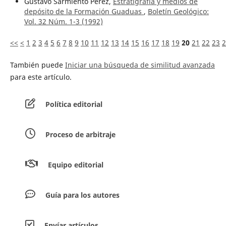
Gustavo Sarmiento Pérez,
Estratigrafía y medios de
depósito de la Formación Guaduas
,
Boletín Geológico:
Vol. 32 Núm. 1-3 (1992)
<<
<
1
2
3
4
5
6
7
8
9
10
11
12
13
14
15
16
17
18
19
20
21
22
23
2
También puede
Iniciar una búsqueda de similitud avanzada
para este artículo.
Política editorial
Proceso de arbitraje
Equipo editorial
Guía para los autores
Envíar artículos