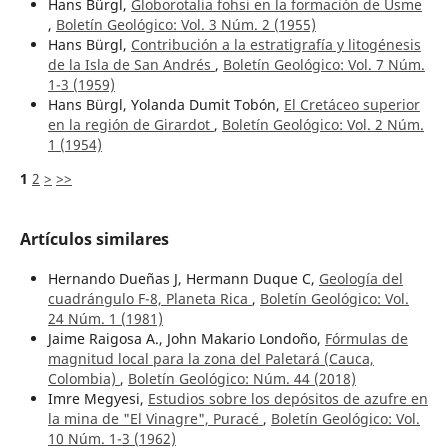
Hans Bürgl,
Globorotalia fohsi en la formación de Usme
,
Boletín Geológico: Vol. 3 Núm. 2 (1955)
Hans Bürgl,
Contribución a la estratigrafía y litogénesis
de la Isla de San Andrés
,
Boletín Geológico: Vol. 7 Núm.
1-3 (1959)
Hans Bürgl, Yolanda Dumit Tobón,
El Cretáceo superior
en la región de Girardot
,
Boletín Geológico: Vol. 2 Núm.
1 (1954)
1
2
>
>>
Artículos similares
Hernando Dueñas J, Hermann Duque C,
Geología del
cuadrángulo F-8, Planeta Rica
,
Boletín Geológico: Vol.
24 Núm. 1 (1981)
Jaime Raigosa A., John Makario Londoño,
Fórmulas de
magnitud local para la zona del Paletará (Cauca,
Colombia)
,
Boletín Geológico: Núm. 44 (2018)
Imre Megyesi,
Estudios sobre los depósitos de azufre en
la mina de "El Vinagre", Puracé
,
Boletín Geológico: Vol.
10 Núm. 1-3 (1962)