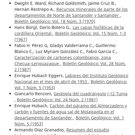
Dwight E. Ward, Richard Goldsmith, Jaime Cruz B.,
Hernán Restrepo A.,
Recursos minerales de parte de los
departamentos de Norte de Santander y Santander
,
Boletín Geológico: Vol. 18 Núm. 3 (1970)
Hans Bürgl, Darío Botero G.,
Las capas fosfáticas de la
cordillera Oriental
,
Boletín Geológico: Vol. 15 Núm. 1-3
(1967)
Fabio H. Pérez G, Gladys Valderrama C., Guillermo
Blanco C., Luz Myriam González C., Fabio García C.,
Caracterización de carbones colombianos, zona
Checua–Lenguazaque
,
Boletín Geológico: Vol. 28 Núm.
2 (1987)
Enrique Hubach Eggers,
Labores del Instituto Geológico
Nacional en el mes de abril de 1953
,
Boletín Geológico:
Vol. 1 Núm. 5 (1953)
Giancarlo Renzoni,
Geología del cuadrángulo J-12 Tunja
,
Boletín Geológico: Vol. 24 Núm. 2 (1981)
Enrique Hubach,
Carbón del páramo del Almorzadero y
carbón y fuentes de agua sal de Molagavita en el
departamento de Santander
,
Boletín Geológico: Vol. 1
Núm. 5 (1953)
Armando Díaz Granados,
Resumen del estudio