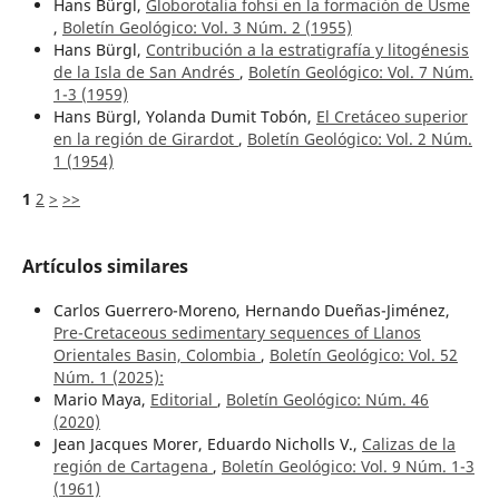
Hans Bürgl,
Globorotalia fohsi en la formación de Usme
,
Boletín Geológico: Vol. 3 Núm. 2 (1955)
Hans Bürgl,
Contribución a la estratigrafía y litogénesis
de la Isla de San Andrés
,
Boletín Geológico: Vol. 7 Núm.
1-3 (1959)
Hans Bürgl, Yolanda Dumit Tobón,
El Cretáceo superior
en la región de Girardot
,
Boletín Geológico: Vol. 2 Núm.
1 (1954)
1
2
>
>>
Artículos similares
Carlos Guerrero-Moreno, Hernando Dueñas-Jiménez,
Pre-Cretaceous sedimentary sequences of Llanos
Orientales Basin, Colombia
,
Boletín Geológico: Vol. 52
Núm. 1 (2025):
Mario Maya,
Editorial
,
Boletín Geológico: Núm. 46
(2020)
Jean Jacques Morer, Eduardo Nicholls V.,
Calizas de la
región de Cartagena
,
Boletín Geológico: Vol. 9 Núm. 1-3
(1961)