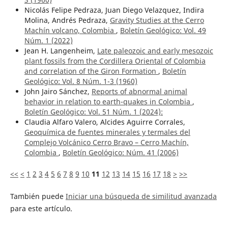
Nicolás Felipe Pedraza, Juan Diego Velazquez, Indira
Molina, Andrés Pedraza,
Gravity Studies at the Cerro
Machín volcano, Colombia
,
Boletín Geológico: Vol. 49
Núm. 1 (2022)
Jean H. Langenheim,
Late paleozoic and early mesozoic
plant fossils from the Cordillera Oriental of Colombia
and correlation of the Giron Formation
,
Boletín
Geológico: Vol. 8 Núm. 1-3 (1960)
John Jairo Sánchez,
Reports of abnormal animal
behavior in relation to earth-quakes in Colombia
,
Boletín Geológico: Vol. 51 Núm. 1 (2024):
Claudia Alfaro Valero, Alcides Aguirre Corrales,
Geoquímica de fuentes minerales y termales del
Complejo Volcánico Cerro Bravo – Cerro Machín,
Colombia
,
Boletín Geológico: Núm. 41 (2006)
<<
<
1
2
3
4
5
6
7
8
9
10
11
12
13
14
15
16
17
18
>
>>
También puede
Iniciar una búsqueda de similitud avanzada
para este artículo.