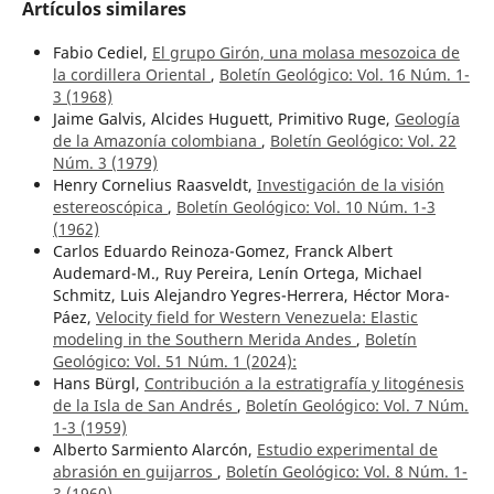
Artículos similares
Fabio Cediel,
El grupo Girón, una molasa mesozoica de
la cordillera Oriental
,
Boletín Geológico: Vol. 16 Núm. 1-
3 (1968)
Jaime Galvis, Alcides Huguett, Primitivo Ruge,
Geología
de la Amazonía colombiana
,
Boletín Geológico: Vol. 22
Núm. 3 (1979)
Henry Cornelius Raasveldt,
Investigación de la visión
estereoscópica
,
Boletín Geológico: Vol. 10 Núm. 1-3
(1962)
Carlos Eduardo Reinoza-Gomez, Franck Albert
Audemard-M., Ruy Pereira, Lenín Ortega, Michael
Schmitz, Luis Alejandro Yegres-Herrera, Héctor Mora-
Páez,
Velocity field for Western Venezuela: Elastic
modeling in the Southern Merida Andes
,
Boletín
Geológico: Vol. 51 Núm. 1 (2024):
Hans Bürgl,
Contribución a la estratigrafía y litogénesis
de la Isla de San Andrés
,
Boletín Geológico: Vol. 7 Núm.
1-3 (1959)
Alberto Sarmiento Alarcón,
Estudio experimental de
abrasión en guijarros
,
Boletín Geológico: Vol. 8 Núm. 1-
3 (1960)