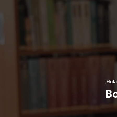
¡Hola
Bo