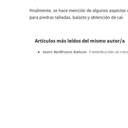
Finalmente, se hace mención de algunos aspectos e
para piedras talladas, balasto y obtención de cal.
Artículos más leídos del mismo autor/a
Hans Wolfgang Nelson,
Contribución al cono
Buenaventura
,
Boletín Geológico: Vol. 10 N
Artículos similares
Eduardo Carrillo, Santiago Yépez,
Evolución 
Bonpland
,
Boletín Geológico: Núm. 42 (200
Jaime Raigosa A., John Makario Londoño,
Fór
Boletín Geológico: Núm. 44 (2018)
Bernardo Pulgarín, Carlos E. Cardona, Crist
Monsalve,
Erupciones del volcán Nevado del 
Boletín Geológico: Núm. 42 (2008)
Hugo F. Murcia, Gloria P. Cortés, Blanca O. 