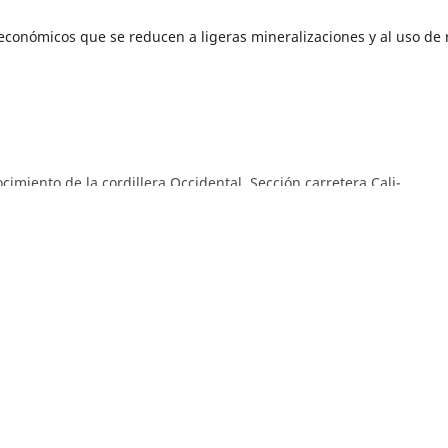
conómicos que se reducen a ligeras mineralizaciones y al uso de 
cimiento de la cordillera Occidental. Sección carretera Cali-
úm. 1-3 (1962)
de los glaciares en los Andes venezolanos: picos Humboldt y
8)
mulas de magnitud local para la zona del Paletará (Cauca, Colomb
ian C. Santacoloma, Adriana Agudelo, Marta L. Calvache, María L.
Huila, en febrero y abril de 2007, y los cambios en su masa glaci
Hurtado,
Métodos e integración de análisis granulométrico para