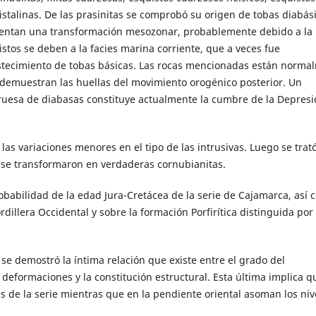
cristalinas. De las prasinitas se comprobó su origen de tobas diabás
esentan una transformación mesozonar, probablemente debido a la
stos se deben a la facies marina corriente, que a veces fue
bastecimiento de tobas básicas. Las rocas mencionadas están norma
 demuestran las huellas del movimiento orogénico posterior. Un
uesa de diabasas constituye actualmente la cumbre de la Depresi
 las variaciones menores en el tipo de las intrusivas. Luego se trat
, se transformaron en verdaderas cornubianitas.
robabilidad de la edad Jura-Cretácea de la serie de Cajamarca, así 
dillera Occidental y sobre la formación Porfirítica distinguida por 
 se demostró la íntima relación que existe entre el grado del
 deformaciones y la constitución estructural. Esta última implica q
res de la serie mientras que en la pendiente oriental asoman los niv