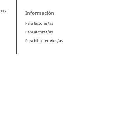
rocas
Información
Para lectores/as
Para autores/as
Para bibliotecarios/as
Tutoriales
Intrucciones para autores
Cómo enviar un artículo
Cómo cargar una versión corregida
Cómo diligenciar metadatos en OJS
ia)
,
Instrucciones para revisores
Cómo hacer una revisión
ar
,
Instrucciones para editores