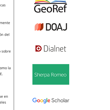
icas
lmente
ón del
ó sobre
como la
E.
ue en
eles