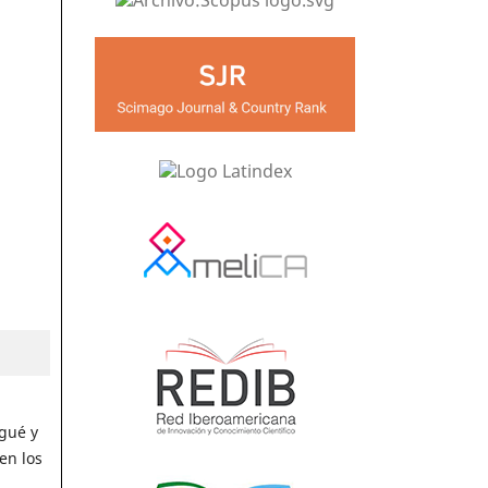
agué y
en los