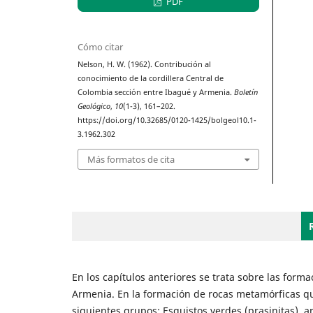
PDF
Cómo citar
Nelson, H. W. (1962). Contribución al
conocimiento de la cordillera Central de
Colombia sección entre Ibagué y Armenia.
Boletín
Geológico
,
10
(1-3), 161–202.
https://doi.org/10.32685/0120-1425/bolgeol10.1-
3.1962.302
Más formatos de cita
En los capítulos anteriores se trata sobre las forma
Armenia. En la formación de rocas metamórficas q
siguientes grupos: Esquistos verdes (prasinitas), an