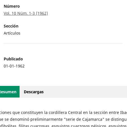
Número
Vol. 10 Núm. 1-3 (1962)
Sección
Artículos
Publicado
01-01-1962
Resumen
Descargas
ciones que constituyen la cordillera Central en la sección entre Ib
ue se denominó preliminarmente "serie de Cajamarca" se distingu
fibolitas, filitas cuarzosas, esquistos cuarzosos néisicos, esquistos