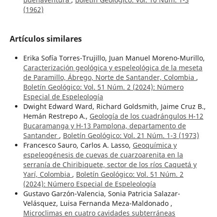
(1962)
Artículos similares
Erika Sofía Torres-Trujillo, Juan Manuel Moreno-Murillo,
Caracterización geológica y espeleológica de la meseta
de Paramillo, Ábrego, Norte de Santander, Colombia
,
Boletín Geológico: Vol. 51 Núm. 2 (2024): Número
Especial de Espeleología
Dwight Edward Ward, Richard Goldsmith, Jaime Cruz B.,
Hemán Restrepo A.,
Geología de los cuadrángulos H-12
Bucaramanga y H-13 Pamplona, departamento de
Santander
,
Boletín Geológico: Vol. 21 Núm. 1-3 (1973)
Francesco Sauro, Carlos A. Lasso,
Geoquímica y
espeleogénesis de cuevas de cuarzoarenita en la
serranía de Chiribiquete, sector de los ríos Caquetá y
Yarí, Colombia
,
Boletín Geológico: Vol. 51 Núm. 2
(2024): Número Especial de Espeleología
Gustavo Garzón-Valencia, Sonia Patricia Salazar-
Velásquez, Luisa Fernanda Meza-Maldonado ,
Microclimas en cuatro cavidades subterráneas