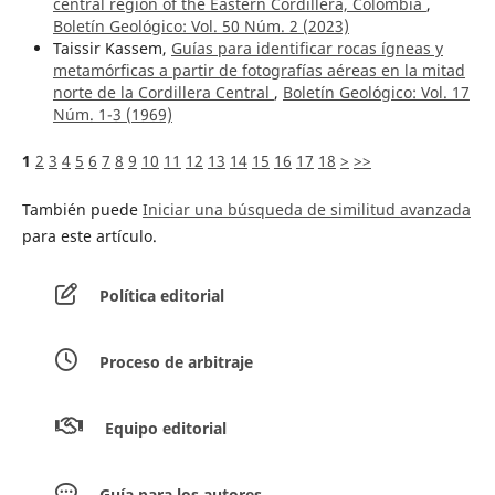
central region of the Eastern Cordillera, Colombia
,
Boletín Geológico: Vol. 50 Núm. 2 (2023)
Taissir Kassem,
Guías para identificar rocas ígneas y
metamórficas a partir de fotografías aéreas en la mitad
norte de la Cordillera Central
,
Boletín Geológico: Vol. 17
Núm. 1-3 (1969)
1
2
3
4
5
6
7
8
9
10
11
12
13
14
15
16
17
18
>
>>
También puede
Iniciar una búsqueda de similitud avanzada
para este artículo.
Política editorial
Proceso de arbitraje
Equipo editorial
Guía para los autores