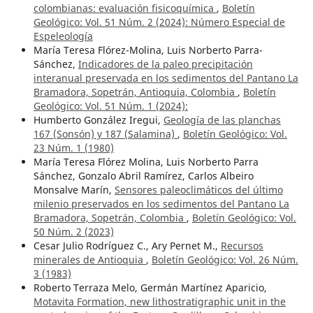
colombianas: evaluación fisicoquímica
,
Boletín
Geológico: Vol. 51 Núm. 2 (2024): Número Especial de
Espeleología
María Teresa Flórez-Molina, Luis Norberto Parra-
Sánchez,
Indicadores de la paleo precipitación
interanual preservada en los sedimentos del Pantano La
Bramadora, Sopetrán, Antioquia, Colombia
,
Boletín
Geológico: Vol. 51 Núm. 1 (2024):
Humberto González Iregui,
Geología de las planchas
167 (Sonsón) y 187 (Salamina)
,
Boletín Geológico: Vol.
23 Núm. 1 (1980)
María Teresa Flórez Molina, Luis Norberto Parra
Sánchez, Gonzalo Abril Ramírez, Carlos Albeiro
Monsalve Marín,
Sensores paleoclimáticos del último
milenio preservados en los sedimentos del Pantano La
Bramadora, Sopetrán, Colombia
,
Boletín Geológico: Vol.
50 Núm. 2 (2023)
Cesar Julio Rodríguez C., Ary Pernet M.,
Recursos
minerales de Antioquia
,
Boletín Geológico: Vol. 26 Núm.
3 (1983)
Roberto Terraza Melo, Germán Martínez Aparicio,
Motavita Formation, new lithostratigraphic unit in the