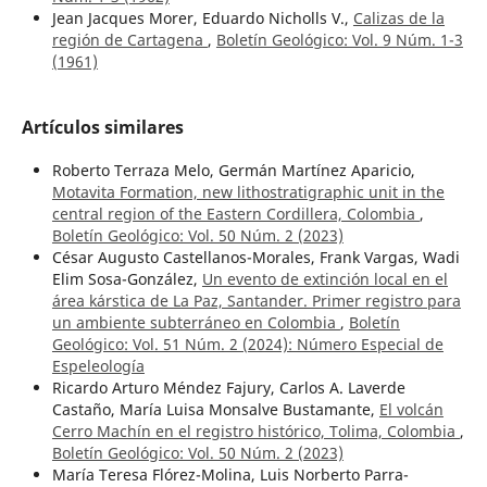
Jean Jacques Morer, Eduardo Nicholls V.,
Calizas de la
región de Cartagena
,
Boletín Geológico: Vol. 9 Núm. 1-3
(1961)
Artículos similares
Roberto Terraza Melo, Germán Martínez Aparicio,
Motavita Formation, new lithostratigraphic unit in the
central region of the Eastern Cordillera, Colombia
,
Boletín Geológico: Vol. 50 Núm. 2 (2023)
César Augusto Castellanos-Morales, Frank Vargas, Wadi
Elim Sosa-González,
Un evento de extinción local en el
área kárstica de La Paz, Santander. Primer registro para
un ambiente subterráneo en Colombia
,
Boletín
Geológico: Vol. 51 Núm. 2 (2024): Número Especial de
Espeleología
Ricardo Arturo Méndez Fajury, Carlos A. Laverde
Castaño, María Luisa Monsalve Bustamante,
El volcán
Cerro Machín en el registro histórico, Tolima, Colombia
,
Boletín Geológico: Vol. 50 Núm. 2 (2023)
María Teresa Flórez-Molina, Luis Norberto Parra-