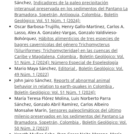
Sánchez,
Indicadores de la paleo precipitación
interanual preservada en los sedimentos del Pantano La
Bramadora, Sopetrán, Antioquia, Colombia
,
Boletín
Geológico: Vol. 51 Núm. 1 (2024):
Oscar Barbosa-Trujillo, Henry Gallo-Martinez, Carlos A.
Lasso, Alex A. Gonzalez-Vargas, Gonzalo Valdivieso-
Bohórquez,
Hábitos alimenticios de tres especies de
bagres cavernícolas del género Trichomycterus
(Siluriformes; Trichomycteridae) en las cuencas del
Caribe y Magdalena, Colombia
,
Boletín Geológico: Vol.
51 Núm. 2 (2024): Número Especial de Espeleología
Mario Maya Sánchez,
Editorial
,
Boletín Geológico: Vol.
49 Núm. 1 (2022)
John Jairo Sánchez,
Reports of abnormal animal
behavior in relation to earth-quakes in Colombia
,
Boletín Geológico: Vol. 51 Núm. 1 (2024):
María Teresa Flórez Molina, Luis Norberto Parra
Sánchez, Gonzalo Abril Ramírez, Carlos Albeiro
Monsalve Marín,
Sensores paleoclimáticos del último
milenio preservados en los sedimentos del Pantano La
Bramadora, Sopetrán, Colombia
,
Boletín Geológico: Vol.
50 Núm. 2 (2023)