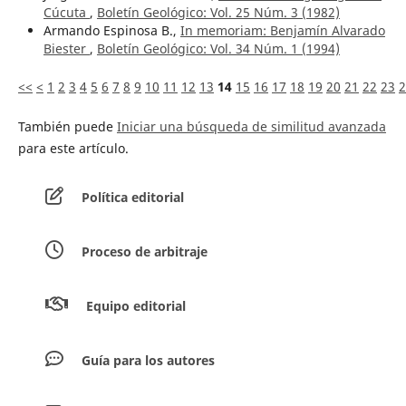
Cúcuta
,
Boletín Geológico: Vol. 25 Núm. 3 (1982)
Armando Espinosa B.,
In memoriam: Benjamín Alvarado
Biester
,
Boletín Geológico: Vol. 34 Núm. 1 (1994)
<<
<
1
2
3
4
5
6
7
8
9
10
11
12
13
14
15
16
17
18
19
20
21
22
23
2
También puede
Iniciar una búsqueda de similitud avanzada
para este artículo.
Política editorial
Proceso de arbitraje
Equipo editorial
Guía para los autores