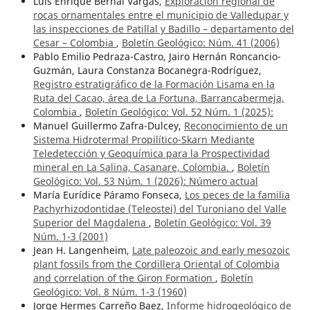
Luis Enrique Bernal Vargas,
Exploración regional de
rocas ornamentales entre el municipio de Valledupar y
las inspecciones de Patillal y Badillo – departamento del
Cesar – Colombia
,
Boletín Geológico: Núm. 41 (2006)
Pablo Emilio Pedraza-Castro, Jairo Hernán Roncancio-
Guzmán, Laura Constanza Bocanegra-Rodríguez,
Registro estratigráfico de la Formación Lisama en la
Ruta del Cacao, área de La Fortuna, Barrancabermeja,
Colombia
,
Boletín Geológico: Vol. 52 Núm. 1 (2025):
Manuel Guillermo Zafra-Dulcey,
Reconocimiento de un
Sistema Hidrotermal Propilítico-Skarn Mediante
Teledetección y Geoquímica para la Prospectividad
mineral en La Salina, Casanare, Colombia.
,
Boletín
Geológico: Vol. 53 Núm. 1 (2026): ¨Número actual
María Eurídice Páramo Fonseca,
Los peces de la familia
Pachyrhizodontidae (Teleostei) del Turoniano del Valle
Superior del Magdalena
,
Boletín Geológico: Vol. 39
Núm. 1-3 (2001)
Jean H. Langenheim,
Late paleozoic and early mesozoic
plant fossils from the Cordillera Oriental of Colombia
and correlation of the Giron Formation
,
Boletín
Geológico: Vol. 8 Núm. 1-3 (1960)
Jorge Hermes Carreño Baez,
Informe hidrogeológico de