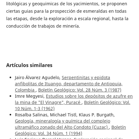
litológicas y geoquimicas de los yacimientos, se proponen
ciertas guias para la prospección de esmeraldas en todas
las etapas, desde la exploración a escala regional, hasta la
conducción de trabajos de minería.
Artículos similares
Jairo Álvarez Agudelo,
Serpentinitas y epidota
anfibolitas de Ituango, departamento de Antioquia,
Colombia
,
Boletín Geológico: Vol. 28 Núm. 3 (1987)
Imre Megyesi,
Estudios sobre los depósitos de azufre en
la mina de "El Vinagre", Puracé
,
Boletín Geológico: Vol.
10 Núm. 1-3 (1962)
Rosalba Salinas, Michael Tistl, Klaus P. Burgath,
Geología, mineralogía y química del complejo
ultramáfico zonado del Alto Condoto (Cuzac)
,
Boletín
Geológico: Vol. 34 Núm. 1 (1994)