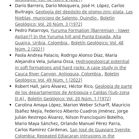
Darío Barrero, Darío Mosquera, José H. López, Carlos
Buitrago,
Geología del depósito de plomo-zinc-plata, Las
Nieblas, municipio de Salento, Quindío
,
Boletín
Geológico: Vol. 20 Núm. 3 (1972)
Pedro Patarroyo,
Yuruma Formation (Barremian - lower
Aptian?) In the Yuruma hill and Punta Espada, Alta
Guajira, Uribia, Colombia
,
Boletín Geológico: Vol. 48
Núm. 2 (2021)
Paola Andrea Palacio, Rodrigo Alonso Díaz, María
Alejandra Vela, Juliana Ossa,
Hydrogeological potential
in soft formations and hard rocks: A case study in the
Cauca River Canyon, Antioquia, Colombia
,
Boletín
Geológico: Vol. 49 Núm. 1 (2022)
Robert Hall, Jairo Álvarez, Héctor Rico,
Geología de parte
de los departamentos de Antioquia y Caldas (Sub-zona
II-A)
,
Boletín Geológico: Vol. 20 Núm. 1 (1972)
Carolina Amaya López, Marion Weber Scharff, Mauricio
Ibáñez Mejía, Federico Alberto Cuadros Jiménez, Jorge
Julián Restrepo Álvarez, Nilson Francisquini Botelho,
Mario Maya Sánchez, Orlando Manuel Pérez Parra,
Carlos Ramírez Cárdenas,
San José de Guaviare Syenite,
Colombia: Repeated Ediacaran intrusions in the