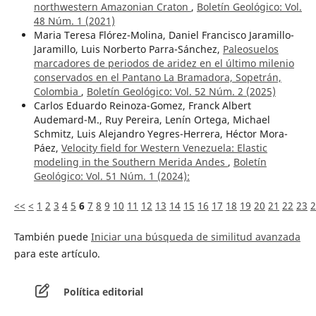
northwestern Amazonian Craton
,
Boletín Geológico: Vol.
48 Núm. 1 (2021)
Maria Teresa Flórez-Molina, Daniel Francisco Jaramillo-
Jaramillo, Luis Norberto Parra-Sánchez,
Paleosuelos
marcadores de periodos de aridez en el último milenio
conservados en el Pantano La Bramadora, Sopetrán,
Colombia
,
Boletín Geológico: Vol. 52 Núm. 2 (2025)
Carlos Eduardo Reinoza-Gomez, Franck Albert
Audemard-M., Ruy Pereira, Lenín Ortega, Michael
Schmitz, Luis Alejandro Yegres-Herrera, Héctor Mora-
Páez,
Velocity field for Western Venezuela: Elastic
modeling in the Southern Merida Andes
,
Boletín
Geológico: Vol. 51 Núm. 1 (2024):
<<
<
1
2
3
4
5
6
7
8
9
10
11
12
13
14
15
16
17
18
19
20
21
22
23
2
También puede
Iniciar una búsqueda de similitud avanzada
para este artículo.
Política editorial