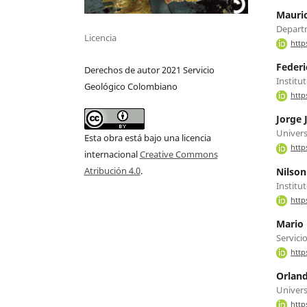
Mauric
Departm
Licencia
http
Federi
Derechos de autor 2021 Servicio
Institu
Geológico Colombiano
http
Jorge 
Univers
Esta obra está bajo una licencia
http
internacional
Creative Commons
Atribución 4.0
.
Nilson
Institu
http
Mario
Servici
http
Orland
Univers
http