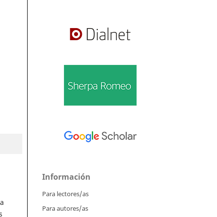
Información
s
Para lectores/as
sa
Para autores/as
s