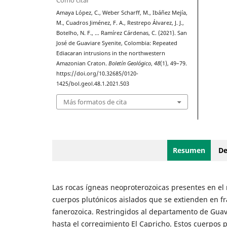
Cómo citar
Amaya López, C., Weber Scharff, M., Ibáñez Mejía,
M., Cuadros Jiménez, F. A., Restrepo Álvarez, J. J.,
Botelho, N. F., … Ramírez Cárdenas, C. (2021). San
José de Guaviare Syenite, Colombia: Repeated
Ediacaran intrusions in the northwestern
Amazonian Craton.
Boletín Geológico
,
48
(1), 49–79.
https://doi.org/10.32685/0120-
1425/bol.geol.48.1.2021.503
Más formatos de cita
Resumen
De
Las rocas ígneas neoproterozoicas presentes en el 
cuerpos plutónicos aislados que se extienden en f
fanerozoica. Restringidos al departamento de Guavi
hasta el corregimiento El Capricho. Estos cuerpos 