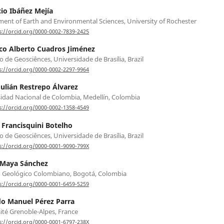
io Ibáñez Mejía
ent of Earth and Environmental Sciences, University of Rochester
s://orcid.org/0000-0002-7839-2425
co Alberto Cuadros Jiménez
to de Geosciênces, Universidade de Brasília, Brazil
s://orcid.org/0000-0002-2297-9964
Julián Restrepo Álvarez
idad Nacional de Colombia, Medellín, Colombia
s://orcid.org/0000-0002-1358-4549
 Francisquini Botelho
to de Geosciênces, Universidade de Brasília, Brazil
s://orcid.org/0000-0001-9090-799X
 Maya Sánchez
o Geológico Colombiano, Bogotá, Colombia
s://orcid.org/0000-0001-6459-5259
o Manuel Pérez Parra
ité Grenoble-Alpes, France
s://orcid.org/0000-0001-6797-238X