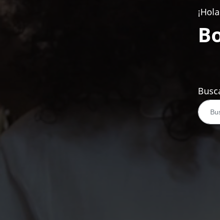
¡Hola
Bo
Busca