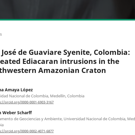
os
 José de Guaviare Syenite, Colombia:
eated Ediacaran intrusions in the
thwestern Amazonian Craton
ina Amaya López
idad Nacional de Colombia, Medellín, Colombia
s://orcid.org/0000-0001-6903-3167
 Weber Scharff
mento de Geociencias y Ambiente, Universidad Nacional de Colombia, Mede
ia
s://orcid.org/0000-0002-4071-6877