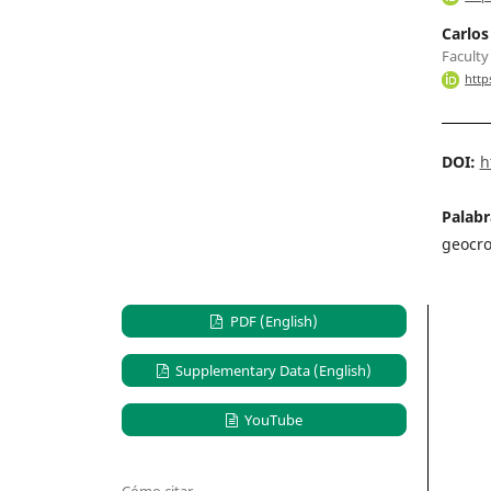
Carlos
Faculty
http
DOI:
h
Palabr
geocro
PDF (English)
Supplementary Data (English)
YouTube