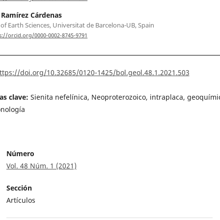
 Ramírez Cárdenas
 of Earth Sciences, Universitat de Barcelona-UB, Spain
s://orcid.org/0000-0002-8745-9791
ttps://doi.org/10.32685/0120-1425/bol.geol.48.1.2021.503
as clave:
Sienita nefelínica, Neoproterozoico, intraplaca, geoquími
nología
Número
Vol. 48 Núm. 1 (2021)
Sección
Artículos