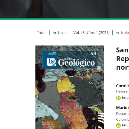
Inicio
Archivos
Vol. 48 Núm. 1 (2021)
Artícul
San
Rep
nor
Carol
Univers
http
Marion
Departa
Colomb
http