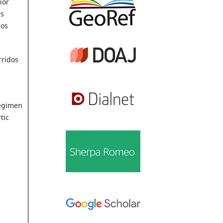
ior
es
dos
rridos
régimen
tic