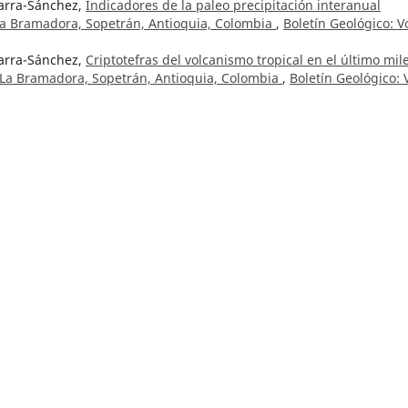
Parra-Sánchez,
Indicadores de la paleo precipitación interanual
La Bramadora, Sopetrán, Antioquia, Colombia
,
Boletín Geológico: Vo
Parra-Sánchez,
Criptotefras del volcanismo tropical en el último mil
 La Bramadora, Sopetrán, Antioquia, Colombia
,
Boletín Geológico: V
Parra-Sánchez,
Indicadores de la paleo precipitación interanual
La Bramadora, Sopetrán, Antioquia, Colombia
,
Boletín Geológico: Vo
arra Sánchez, Gonzalo Abril Ramírez, Carlos Albeiro Monsalve Marí
o preservados en los sedimentos del Pantano La Bramadora, Sopetr
 (2023)
Parra Sánchez,
Datos del Núcleo 14 - Sedimentos del pantano La
,
Boletín Geológico: Vol. 50 Núm. 2 (2023)
río Mosquera T.,
Prospección geoquímica para oro, plata, antimoni
ndío y Cajamarca, Tolima
,
Boletín Geológico: Vol. 27 Núm. 1 (1984)
do Lozano Q.,
Geología y prospección geoquímica en la región de
o: Vol. 25 Núm. 2 (1982)
e,
Geología de la Amazonía colombiana
,
Boletín Geológico: Vol. 22