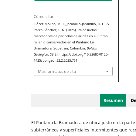
Cómo citar
Flórez-Molina, M. T., Jaramillo-Jaramillo, D. F., &
Parra-Sánchez, L. N. (2025). Paleosuelos
marcadores de periodos de aridez en el último
milenio conservados en el Pantano La
Bramadora, Sopetrán, Colombia.
Boletín
Geológico
,
52
(2). https://doi.org/10.32685/0120-
1425/bol.geol.52.2.2025.751
Más formatos de cita
Resumen
De
El Pantano la Bramadora de ubica justo en la parte d
subterráneos y superficiales intermitentes que reco