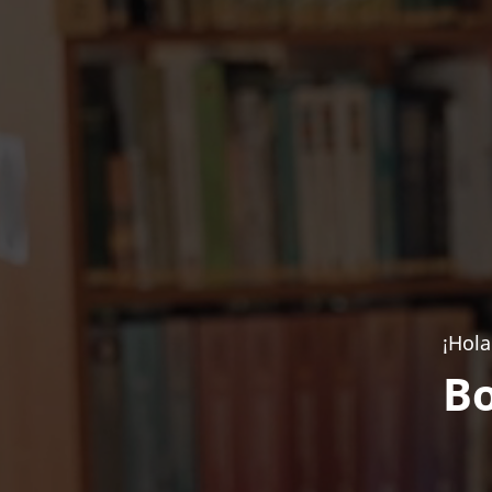
¡Hola
Bo