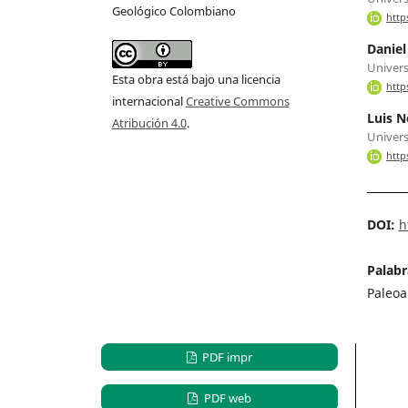
Geológico Colombiano
http
Daniel
Univers
Esta obra está bajo una licencia
http
internacional
Creative Commons
Luis N
Atribución 4.0
.
Univers
http
DOI:
h
Palabr
Paleoa
PDF impr
PDF web