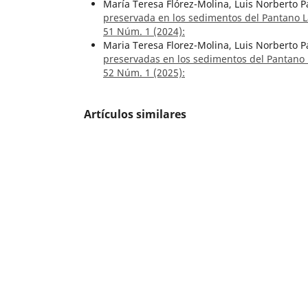
María Teresa Flórez-Molina, Luis Norberto 
preservada en los sedimentos del Pantano 
51 Núm. 1 (2024):
Maria Teresa Florez-Molina, Luis Norberto 
preservadas en los sedimentos del Pantano
52 Núm. 1 (2025):
Artículos similares
María Teresa Flórez-Molina, Luis Norberto 
preservada en los sedimentos del Pantano 
51 Núm. 1 (2024):
María Teresa Flórez Molina, Luis Norberto P
Sensores paleoclimáticos del último mileni
Colombia
,
Boletín Geológico: Vol. 50 Núm. 2
Maria Teresa Flórez Molina, Luis Norberto 
Bramadora, Sopetrán, Antioquia, Colombia
Hernando Lozano Q., Humberto Perez S., Da
mercurio en los municipios de Salento, Qui
Álvaro Murillo R., Alberto Núñez T., Hernan
Peralonso, Ortega, Tolima
,
Boletín Geológic
Jaime Galvis, Alcides Huguett, Primitivo Rug