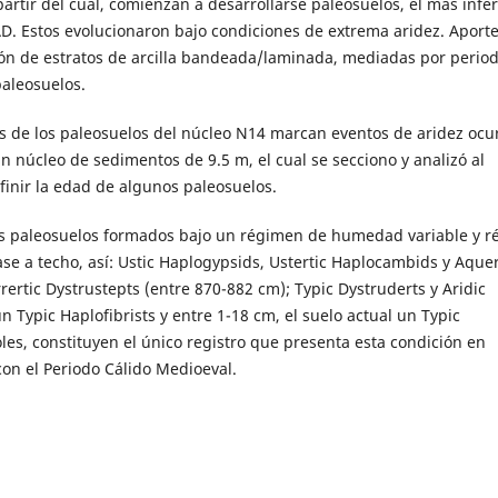
tir del cual, comienzan a desarrollarse paleosuelos, el más infer
D. Estos evolucionaron bajo condiciones de extrema aridez. Aport
ón de estratos de arcilla bandeada/laminada, mediadas por perio
paleosuelos.
os de los paleosuelos del núcleo N14 marcan eventos de aridez ocu
un núcleo de sedimentos de 9.5 m, el cual se secciono y analizó al
finir la edad de algunos paleosuelos.
eis paleosuelos formados bajo un régimen de humedad variable y 
se a techo, así: Ustic Haplogypsids, Ustertic Haplocambids y Aquer
ertic Dystrustepts (entre 870-882 cm); Typic Dystruderts y Aridic
 Typic Haplofibrists y entre 1-18 cm, el suelo actual un Typic
les, constituyen el único registro que presenta esta condición en
con el Periodo Cálido Medioeval.