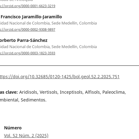
s://orcid.org/0000-0001-6623-3219
 Francisco Jaramillo-Jaramillo
idad Nacional de Colombia, Sede Medellín, Colombia
s://orcid.org/0000-0002-9308-9897
orberto Parra-Sánchez
idad Nacional de Colombia, Sede Medellín, Colombia
s://orcid.org/0000-0003-1823-3593
ttps://doi.org/10.32685/0120-1425/bol.geol.52.2.2025.751
as clave:
Aridisols, Vertisols, Inceptisols, Alfisols, Paleoclima,
mbiental, Sedimentos.
Número
Vol. 52 Núm. 2 (2025)