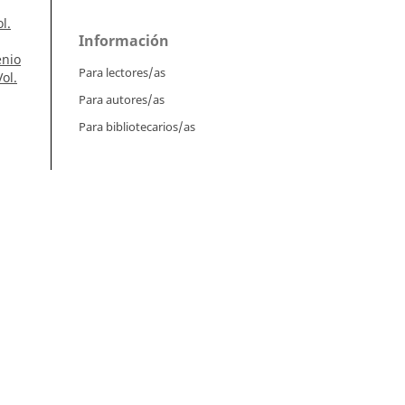
l.
Información
enio
Para lectores/as
ol.
Para autores/as
Para bibliotecarios/as
Tutoriales
l.
Intrucciones para autores
n,
Cómo enviar un artículo
án,
Cómo cargar una versión corregida
Cómo diligenciar metadatos en OJS
o y
Instrucciones para revisores
Cómo hacer una revisión
Instrucciones para editores