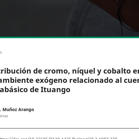
os
tribución de cromo, níquel y cobalto e
ambiente exógeno relacionado al cue
rabásico de Ituango
H. Muñoz Arango
inas