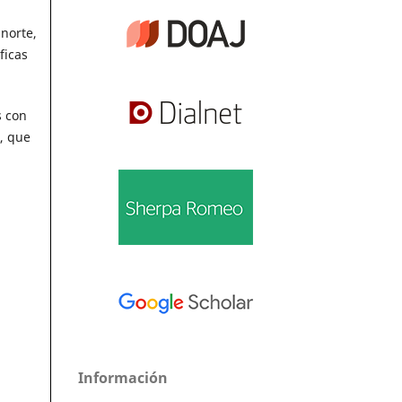
norte,
ficas
s con
, que
Información