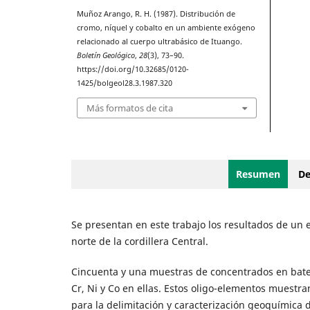
Muñoz Arango, R. H. (1987). Distribución de
cromo, níquel y cobalto en un ambiente exógeno
relacionado al cuerpo ultrabásico de Ituango.
Boletín Geológico
,
28
(3), 73–90.
https://doi.org/10.32685/0120-
1425/bolgeol28.3.1987.320
Más formatos de cita
Resumen
De
Se presentan en este trabajo los resultados de un 
norte de la cordillera Central.
Cincuenta y una muestras de concen­trados en bat
Cr, Ni y Co en ellas. Estos oligo-elementos muestran
para la de­limitación y caracterización geoquímica 