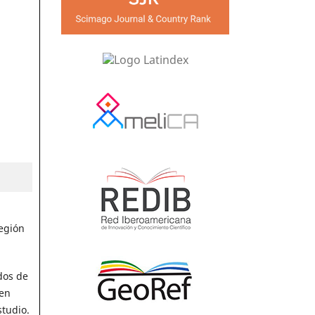
región
dos de
ven
studio.