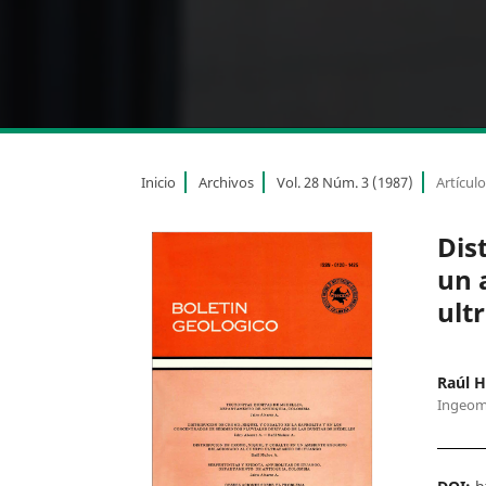
Inicio
Archivos
Vol. 28 Núm. 3 (1987)
Artícul
Dis
un 
ult
Raúl 
Ingeom