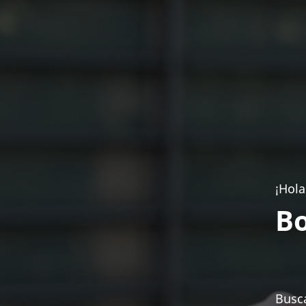
¡Hola
Bo
Busca