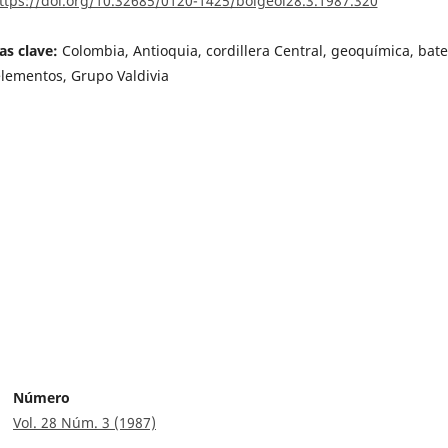
ttps://doi.org/10.32685/0120-1425/bolgeol28.3.1987.320
as clave:
Colombia, Antioquia, cordillera Central, geoquímica, bate
elementos, Grupo Valdivia
Número
Vol. 28 Núm. 3 (1987)