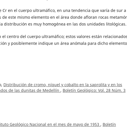
Cr en el cuerpo ultramáfico, en una tendencia que varía de sur a 
es de este mismo elemento en el área don­de afloran rocas metamór
 la distribución es muy homogénea en las dos unidades litológicas.
n el centro del cuerpo ultramáfico; estos valores están relacionado
ación y posiblemente indique un área anómala para dicho elemento
o,
Distribución de cromo, níquel y cobalto en la saprolita y en los
ados de las dunitas de Medellín
,
Boletín Geológico: Vol. 28 Núm. 3
stituto Geológico Nacional en el mes de mayo de 1953
,
Boletín