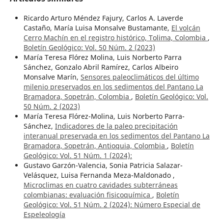
Ricardo Arturo Méndez Fajury, Carlos A. Laverde
Castaño, María Luisa Monsalve Bustamante,
El volcán
Cerro Machín en el registro histórico, Tolima, Colombia
,
Boletín Geológico: Vol. 50 Núm. 2 (2023)
María Teresa Flórez Molina, Luis Norberto Parra
Sánchez, Gonzalo Abril Ramírez, Carlos Albeiro
Monsalve Marín,
Sensores paleoclimáticos del último
milenio preservados en los sedimentos del Pantano La
Bramadora, Sopetrán, Colombia
,
Boletín Geológico: Vol.
50 Núm. 2 (2023)
María Teresa Flórez-Molina, Luis Norberto Parra-
Sánchez,
Indicadores de la paleo precipitación
interanual preservada en los sedimentos del Pantano La
Bramadora, Sopetrán, Antioquia, Colombia
,
Boletín
Geológico: Vol. 51 Núm. 1 (2024):
Gustavo Garzón-Valencia, Sonia Patricia Salazar-
Velásquez, Luisa Fernanda Meza-Maldonado ,
Microclimas en cuatro cavidades subterráneas
colombianas: evaluación fisicoquímica
,
Boletín
Geológico: Vol. 51 Núm. 2 (2024): Número Especial de
Espeleología