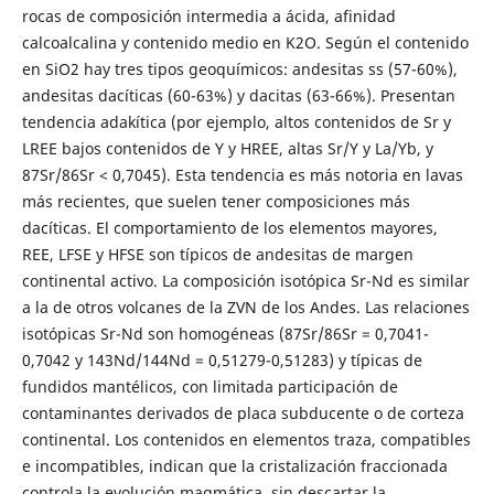
rocas de composición intermedia a ácida, afinidad
calcoalcalina y contenido medio en K2O. Según el contenido
en SiO2 hay tres tipos geoquímicos: andesitas ss (57-60%),
andesitas dacíticas (60-63%) y dacitas (63-66%). Presentan
tendencia adakítica (por ejemplo, altos contenidos de Sr y
LREE bajos contenidos de Y y HREE, altas Sr/Y y La/Yb, y
87Sr/86Sr < 0,7045). Esta tendencia es más notoria en lavas
más recientes, que suelen tener composiciones más
dacíticas. El comportamiento de los elementos mayores,
REE, LFSE y HFSE son típicos de andesitas de margen
continental activo. La composición isotópica Sr-Nd es similar
a la de otros volcanes de la ZVN de los Andes. Las relaciones
isotópicas Sr-Nd son homogéneas (87Sr/86Sr = 0,7041-
0,7042 y 143Nd/144Nd = 0,51279-0,51283) y típicas de
fundidos mantélicos, con limitada participación de
contaminantes derivados de placa subducente o de corteza
continental. Los contenidos en elementos traza, compatibles
e incompatibles, indican que la cristalización fraccionada
controla la evolución magmática, sin descartar la