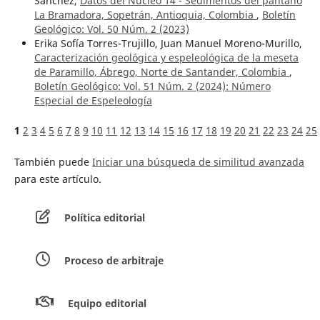
Sánchez,
Datos del Núcleo 14 - Sedimentos del pantano
La Bramadora, Sopetrán, Antioquia, Colombia
,
Boletín
Geológico: Vol. 50 Núm. 2 (2023)
Erika Sofía Torres-Trujillo, Juan Manuel Moreno-Murillo,
Caracterización geológica y espeleológica de la meseta
de Paramillo, Ábrego, Norte de Santander, Colombia
,
Boletín Geológico: Vol. 51 Núm. 2 (2024): Número
Especial de Espeleología
1
2
3
4
5
6
7
8
9
10
11
12
13
14
15
16
17
18
19
20
21
22
23
24
25
También puede
Iniciar una búsqueda de similitud avanzada
para este artículo.
Política editorial
Proceso de arbitraje
Equipo editorial