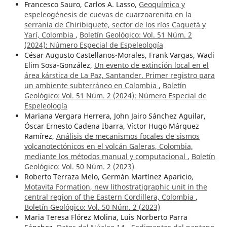
Francesco Sauro, Carlos A. Lasso,
Geoquímica y
espeleogénesis de cuevas de cuarzoarenita en la
serranía de Chiribiquete, sector de los ríos Caquetá y
Yarí, Colombia
,
Boletín Geológico: Vol. 51 Núm. 2
(2024): Número Especial de Espeleología
César Augusto Castellanos-Morales, Frank Vargas, Wadi
Elim Sosa-González,
Un evento de extinción local en el
área kárstica de La Paz, Santander. Primer registro para
un ambiente subterráneo en Colombia
,
Boletín
Geológico: Vol. 51 Núm. 2 (2024): Número Especial de
Espeleología
Mariana Vergara Herrera, John Jairo Sánchez Aguilar,
Óscar Ernesto Cadena Ibarra, Víctor Hugo Márquez
Ramírez,
Análisis de mecanismos focales de sismos
volcanotectónicos en el volcán Galeras, Colombia,
mediante los métodos manual y computacional
,
Boletín
Geológico: Vol. 50 Núm. 2 (2023)
Roberto Terraza Melo, Germán Martínez Aparicio,
Motavita Formation, new lithostratigraphic unit in the
central region of the Eastern Cordillera, Colombia
,
Boletín Geológico: Vol. 50 Núm. 2 (2023)
Maria Teresa Flórez Molina, Luis Norberto Parra