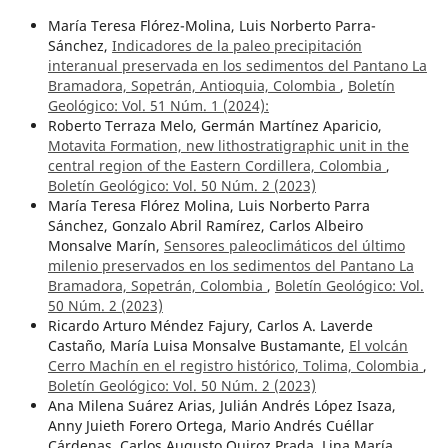
María Teresa Flórez-Molina, Luis Norberto Parra-
Sánchez,
Indicadores de la paleo precipitación
interanual preservada en los sedimentos del Pantano La
Bramadora, Sopetrán, Antioquia, Colombia
,
Boletín
Geológico: Vol. 51 Núm. 1 (2024):
Roberto Terraza Melo, Germán Martínez Aparicio,
Motavita Formation, new lithostratigraphic unit in the
central region of the Eastern Cordillera, Colombia
,
Boletín Geológico: Vol. 50 Núm. 2 (2023)
María Teresa Flórez Molina, Luis Norberto Parra
Sánchez, Gonzalo Abril Ramírez, Carlos Albeiro
Monsalve Marín,
Sensores paleoclimáticos del último
milenio preservados en los sedimentos del Pantano La
Bramadora, Sopetrán, Colombia
,
Boletín Geológico: Vol.
50 Núm. 2 (2023)
Ricardo Arturo Méndez Fajury, Carlos A. Laverde
Castaño, María Luisa Monsalve Bustamante,
El volcán
Cerro Machín en el registro histórico, Tolima, Colombia
,
Boletín Geológico: Vol. 50 Núm. 2 (2023)
Ana Milena Suárez Arias, Julián Andrés López Isaza,
Anny Juieth Forero Ortega, Mario Andrés Cuéllar
Cárdenas, Carlos Augusto Quiroz Prada, Lina María