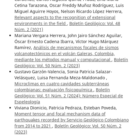
Cetina Tarazona, Oscar Freddy Muñoz Rodríguez, Luis
Miguel Aguirre Hoyos, Nelson Ricardo López Herrera,
Relevant aspects to the recognition of extensional
environments in the field
,
Boletín Geológico: Vol. 48
Núm. 2 (2021)
Mariana Vergara Herrera, John Jairo Sánchez Aguilar,
Óscar Ernesto Cadena Ibarra, Víctor Hugo Márquez
Ramírez,
Análisis de mecanismos focales de sismos
volcanotectónicos en el volcán Galeras, Colombia,
mediante los métodos manual y computacional
,
Boletín
Geológico: Vol. 50 Núm. 2 (2023)
Gustavo Garzón-Valencia, Sonia Patricia Salazar-
Velásquez, Luisa Fernanda Meza-Maldonado ,
Microclimas en cuatro cavidades subterráneas
colombianas: evaluación fisicoquímica
,
Boletín
Geológico: Vol. 51 Núm. 2 (2024): Número Especial de
Espeleología
Viviana Dionicio, Patricia Pedraza, Esteban Poveda,
Moment tensor and focal mechanism data of
earthquakes recorded by Servicio Geológico Colombiano
from 2014 to 2021
,
Boletín Geológico: Vol. 50 Núm. 2
(2023)