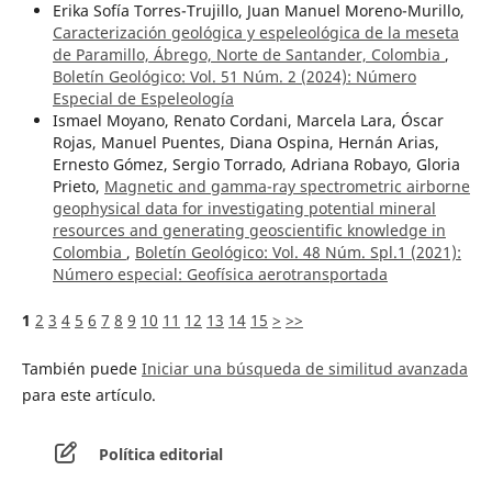
Erika Sofía Torres-Trujillo, Juan Manuel Moreno-Murillo,
Caracterización geológica y espeleológica de la meseta
de Paramillo, Ábrego, Norte de Santander, Colombia
,
Boletín Geológico: Vol. 51 Núm. 2 (2024): Número
Especial de Espeleología
Ismael Moyano, Renato Cordani, Marcela Lara, Óscar
Rojas, Manuel Puentes, Diana Ospina, Hernán Arias,
Ernesto Gómez, Sergio Torrado, Adriana Robayo, Gloria
Prieto,
Magnetic and gamma-ray spectrometric airborne
geophysical data for investigating potential mineral
resources and generating geoscientific knowledge in
Colombia
,
Boletín Geológico: Vol. 48 Núm. Spl.1 (2021):
Número especial: Geofísica aerotransportada
1
2
3
4
5
6
7
8
9
10
11
12
13
14
15
>
>>
También puede
Iniciar una búsqueda de similitud avanzada
para este artículo.
Política editorial