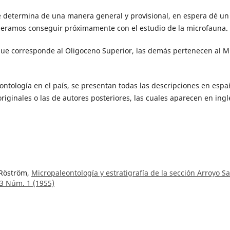
a se determina de una manera general y provisional, en espera dé un
speramos conseguir próximamente con el estudio de la microfauna.
ue corresponde al Oligoceno Superior, las demás pertenecen al M
eontología en el país, se presentan todas las descripciones en espa
iginales o las de autores posteriores, las cuales aparecen en ingl
 Röström,
Micropaleontología y estratigrafía de la sección Arroyo Sa
 3 Núm. 1 (1955)