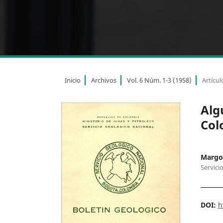
Inicio
Archivos
Vol. 6 Núm. 1-3 (1958)
Artícul
Alg
Col
Margot
Servici
DOI:
h