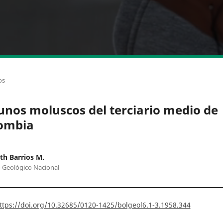
os
unos moluscos del terciario medio de
ombia
h Barrios M.
o Geológico Nacional
ttps://doi.org/10.32685/0120-1425/bolgeol6.1-3.1958.344