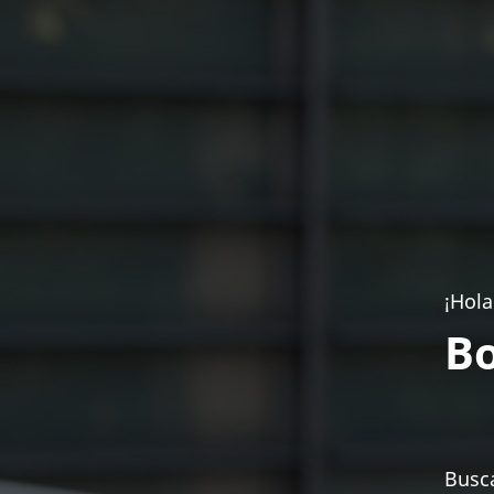
¡Hola
Bo
Busca