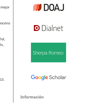
 mejor
ioceno
ñol,
és,
co,
Información