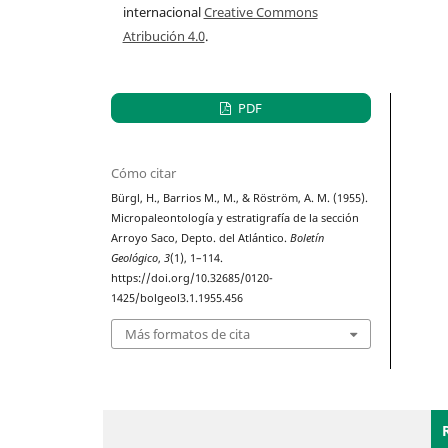
internacional
Creative Commons
Atribución 4.0
.
PDF
Cómo citar
Bürgl, H., Barrios M., M., & Röström, A. M. (1955).
Micropaleontología y estratigrafía de la sección
Arroyo Saco, Depto. del Atlántico.
Boletín
Geológico
,
3
(1), 1–114.
https://doi.org/10.32685/0120-
1425/bolgeol3.1.1955.456
Más formatos de cita