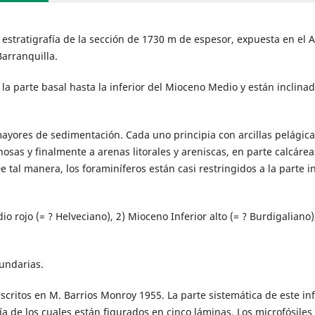
y estratigrafía de la sección de 1730 m de espesor, expuesta en el 
Barranquilla.
a parte basal hasta la inferior del Mioceno Medio y están inclina
ayores de sedimentación. Cada uno principia con arcillas pelágica
osas y finalmente a arenas litorales y areniscas, en parte calcárea
 tal manera, los foraminíferos están casi restringidos a la parte in
 rojo (= ? Helveciano), 2) Mioceno Inferior alto (= ? Burdigaliano),
cundarias.
scritos en M. Barrios Monroy 1955. La parte sistemática de este i
ía de los cuales están figurados en cinco láminas. Los microfósiles