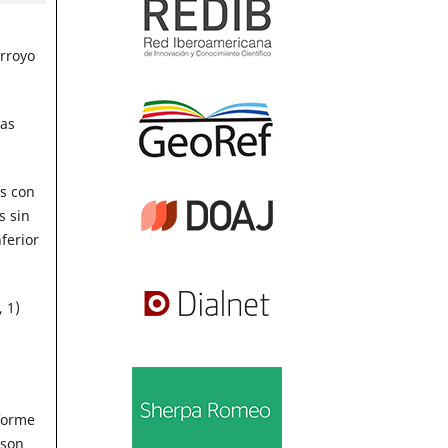
Arroyo
das
s con
s sin
ferior
 1)
nforme
 son