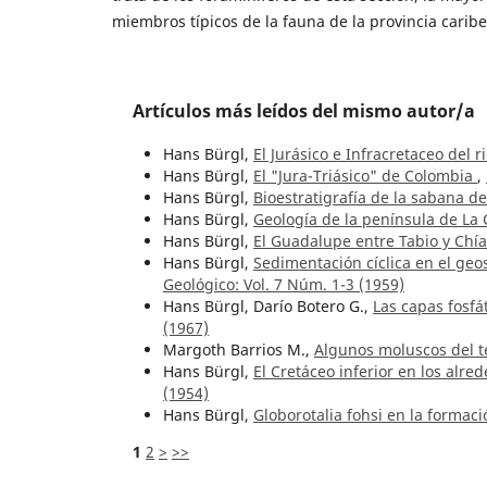
miembros típicos de la fauna de la provincia caribe
Artículos más leídos del mismo autor/a
Hans Bürgl,
El Jurásico e Infracretaceo del 
Hans Bürgl,
El "Jura-Triásico" de Colombia
,
Hans Bürgl,
Bioestratigrafía de la sabana d
Hans Bürgl,
Geología de la península de La
Hans Bürgl,
El Guadalupe entre Tabio y Chí
Hans Bürgl,
Sedimentación cíclica en el geos
Geológico: Vol. 7 Núm. 1-3 (1959)
Hans Bürgl, Darío Botero G.,
Las capas fosfát
(1967)
Margoth Barrios M.,
Algunos moluscos del t
Hans Bürgl,
El Cretáceo inferior en los alre
(1954)
Hans Bürgl,
Globorotalia fohsi en la forma
1
2
>
>>