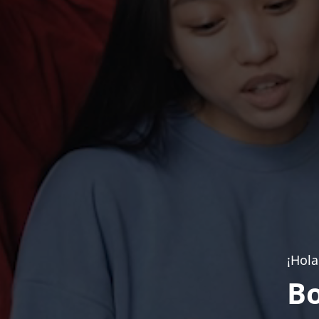
¡Hola
Bo