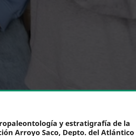
ropaleontología y estratigrafía de la
ción Arroyo Saco, Depto. del Atlántico