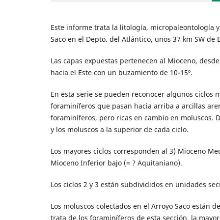
Este informe trata la litología, micropaleontología 
Saco en el Depto. del Atlántico, unos 37 km SW de 
Las capas expuestas pertenecen al Mioceno, desde l
hacia el Este con un buzamiento de 10-15º.
En esta serie se pueden reconocer algunos ciclos m
foraminíferos que pasan hacia arriba a arcillas aren
foraminíferos, pero ricas en cambio en moluscos. De
y los moluscos a la superior de cada ciclo.
Los mayores ciclos corresponden al 3) Mioceno Medio
Mioceno Inferior bajo (= ? Aquitaniano).
Los ciclos 2 y 3 están subdivididos en unidades se
Los moluscos colectados en el Arroyo Saco están de
trata de los foraminíferos de esta sección, la mayor