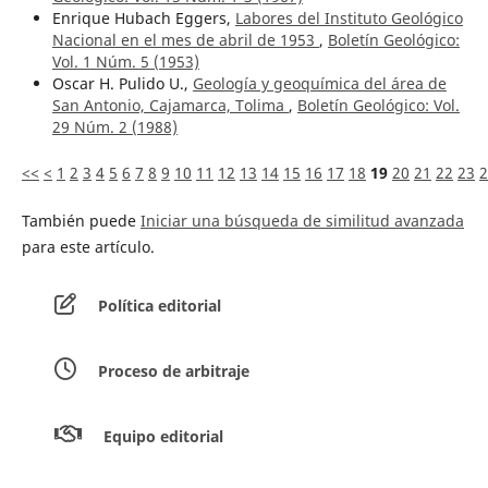
Enrique Hubach Eggers,
Labores del Instituto Geológico
Nacional en el mes de abril de 1953
,
Boletín Geológico:
Vol. 1 Núm. 5 (1953)
Oscar H. Pulido U.,
Geología y geoquímica del área de
San Antonio, Cajamarca, Tolima
,
Boletín Geológico: Vol.
29 Núm. 2 (1988)
<<
<
1
2
3
4
5
6
7
8
9
10
11
12
13
14
15
16
17
18
19
20
21
22
23
2
También puede
Iniciar una búsqueda de similitud avanzada
para este artículo.
Política editorial
Proceso de arbitraje
Equipo editorial