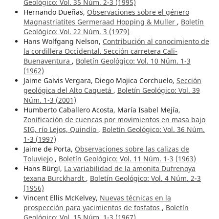
Geológico: Vol. 35 Núm. 2-3 (1995)
Hernando Dueñas,
Observaciones sobre el género
Magnastriatites Germeraad Hopping & Muller
,
Boletín
Geológico: Vol. 22 Núm. 3 (1979)
Hans Wolfgang Nelson,
Contribución al conocimiento de
la cordillera Occidental. Sección carretera Cali-
Buenaventura
,
Boletín Geológico: Vol. 10 Núm. 1-3
(1962)
Jaime Galvis Vergara, Diego Mojica Corchuelo,
Sección
geológica del Alto Caquetá
,
Boletín Geológico: Vol. 39
Núm. 1-3 (2001)
Humberto Caballero Acosta, María Isabel Mejía,
Zonificación de cuencas por movimientos en masa bajo
SIG, río Lejos, Quindío
,
Boletín Geológico: Vol. 36 Núm.
1-3 (1997)
Jaime de Porta,
Observaciones sobre las calizas de
Toluviejo
,
Boletín Geológico: Vol. 11 Núm. 1-3 (1963)
Hans Bürgl,
La variabilidad de la amonita Dufrenoya
texana Burckhardt
,
Boletín Geológico: Vol. 4 Núm. 2-3
(1956)
Vincent Ellis McKelvey,
Nuevas técnicas en la
prospección para yacimientos de fosfatos
,
Boletín
Geológico: Vol. 15 Núm. 1-3 (1967)