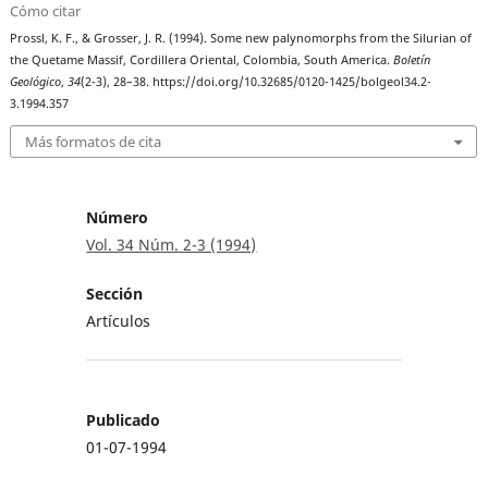
Cómo citar
Prossl, K. F., & Grosser, J. R. (1994). Some new palynomorphs from the Silurian of
the Quetame Massif, Cordillera Oriental, Colombia, South America.
Boletín
Geológico
,
34
(2-3), 28–38. https://doi.org/10.32685/0120-1425/bolgeol34.2-
3.1994.357
Más formatos de cita
Número
Vol. 34 Núm. 2-3 (1994)
Sección
Artículos
Publicado
01-07-1994