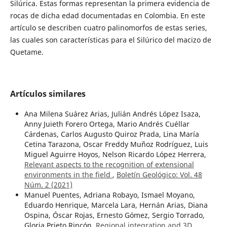
Silúrica. Estas formas representan la primera evidencia de
rocas de dicha edad documentadas en Colombia. En este
artículo se describen cuatro palinomorfos de estas series,
las cuales son características para el Silúrico del macizo de
Quetame.
Artículos similares
Ana Milena Suárez Arias, Julián Andrés López Isaza,
Anny Juieth Forero Ortega, Mario Andrés Cuéllar
Cárdenas, Carlos Augusto Quiroz Prada, Lina María
Cetina Tarazona, Oscar Freddy Muñoz Rodríguez, Luis
Miguel Aguirre Hoyos, Nelson Ricardo López Herrera,
Relevant aspects to the recognition of extensional
environments in the field
,
Boletín Geológico: Vol. 48
Núm. 2 (2021)
Manuel Puentes, Adriana Robayo, Ismael Moyano,
Eduardo Henrique, Marcela Lara, Hernán Arias, Diana
Ospina, Óscar Rojas, Ernesto Gómez, Sergio Torrado,
Gloria Prieto Rincón,
Regional integration and 3D