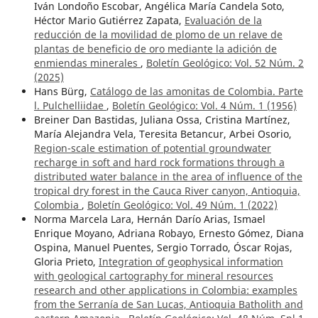
Iván Londoño Escobar, Angélica María Candela Soto,
Héctor Mario Gutiérrez Zapata,
Evaluación de la
reducción de la movilidad de plomo de un relave de
plantas de beneficio de oro mediante la adición de
enmiendas minerales
,
Boletín Geológico: Vol. 52 Núm. 2
(2025)
Hans Bürg,
Catálogo de las amonitas de Colombia. Parte
l. Pulchelliidae
,
Boletín Geológico: Vol. 4 Núm. 1 (1956)
Breiner Dan Bastidas, Juliana Ossa, Cristina Martínez,
María Alejandra Vela, Teresita Betancur, Arbei Osorio,
Region-scale estimation of potential groundwater
recharge in soft and hard rock formations through a
distributed water balance in the area of influence of the
tropical dry forest in the Cauca River canyon, Antioquia,
Colombia
,
Boletín Geológico: Vol. 49 Núm. 1 (2022)
Norma Marcela Lara, Hernán Darío Arias, Ismael
Enrique Moyano, Adriana Robayo, Ernesto Gómez, Diana
Ospina, Manuel Puentes, Sergio Torrado, Óscar Rojas,
Gloria Prieto,
Integration of geophysical information
with geological cartography for mineral resources
research and other applications in Colombia: examples
from the Serranía de San Lucas, Antioquia Batholith and