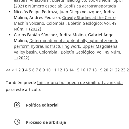
eastern Amazonia
,
Boletín Geológico: Vol. 48 Núm. Spl.1
(2021): Número especial: Geofísica aerotransportada
Nicolás Felipe Pedraza, Juan Diego Velazquez, Indira
Molina, Andrés Pedraza,
Gravity Studies at the Cerro
Machín volcano, Colombia
,
Boletín Geológico: Vol. 49
Núm. 1 (2022)
Carlos Fabián Sánchez, Indira Molina, Gabriel Ángel
Molina,
Determination of a potentially optimal zone to
perform hydraulic fracturing work, Upper Magdalena
Valley basin, Colombia
,
Boletín Geológico: Vol. 49 Núm.
1 (2022)
<<
<
1
2
3
4
5
6
7
8
9
10
11
12
13
14
15
16
17
18
19
20
21
22
23
2
También puede
Iniciar una búsqueda de similitud avanzada
para este artículo.
Política editorial
Proceso de arbitraje