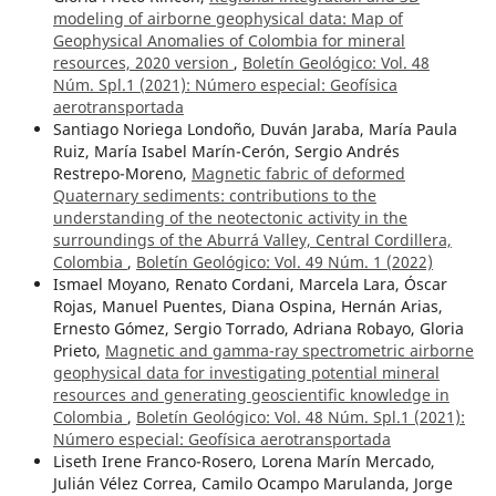
modeling of airborne geophysical data: Map of
Geophysical Anomalies of Colombia for mineral
resources, 2020 version
,
Boletín Geológico: Vol. 48
Núm. Spl.1 (2021): Número especial: Geofísica
aerotransportada
Santiago Noriega Londoño, Duván Jaraba, María Paula
Ruiz, María Isabel Marín-Cerón, Sergio Andrés
Restrepo-Moreno,
Magnetic fabric of deformed
Quaternary sediments: contributions to the
understanding of the neotectonic activity in the
surroundings of the Aburrá Valley, Central Cordillera,
Colombia
,
Boletín Geológico: Vol. 49 Núm. 1 (2022)
Ismael Moyano, Renato Cordani, Marcela Lara, Óscar
Rojas, Manuel Puentes, Diana Ospina, Hernán Arias,
Ernesto Gómez, Sergio Torrado, Adriana Robayo, Gloria
Prieto,
Magnetic and gamma-ray spectrometric airborne
geophysical data for investigating potential mineral
resources and generating geoscientific knowledge in
Colombia
,
Boletín Geológico: Vol. 48 Núm. Spl.1 (2021):
Número especial: Geofísica aerotransportada
Liseth Irene Franco-Rosero, Lorena Marín Mercado,
Julián Vélez Correa, Camilo Ocampo Marulanda, Jorge