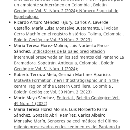
un ambiente subterráneo en Colombia
,
Boletín
Geológico: Vol. 51 Núm. 2 (2024): Número Especial de
Espeleología
Ricardo Arturo Méndez Fajury, Carlos A. Laverde
Castaño, María Luisa Monsalve Bustamante,
El volcán
Cerro Machín en el registro histórico, Tolima, Colombia
,
Boletín Geológico: Vol. 50 Núm. 2 (2023)
María Teresa Flórez-Molina, Luis Norberto Parra-
Sánchez,
Indicadores de la paleo precipitación
interanual preservada en los sedimentos del Pantano La
Bramadora, Sopetrán, Antioquia, Colombia
,
Boletín
Geológico: Vol. 51 Núm. 1 (2024):
Roberto Terraza Melo, Germán Martínez Aparicio,
Motavita Formation, new lithostratigraphic unit in the
central region of the Eastern Cordillera, Colombia
,
Boletín Geológico: Vol. 50 Núm. 2 (2023)
Mario Maya Sánchez,
Editorial
,
Boletín Geológico: Vol.
49 Núm. 1 (2022)
María Teresa Flórez Molina, Luis Norberto Parra
Sánchez, Gonzalo Abril Ramírez, Carlos Albeiro
Monsalve Marín,
Sensores paleoclimáticos del último
milenio preservados en los sedimentos del Pantano La