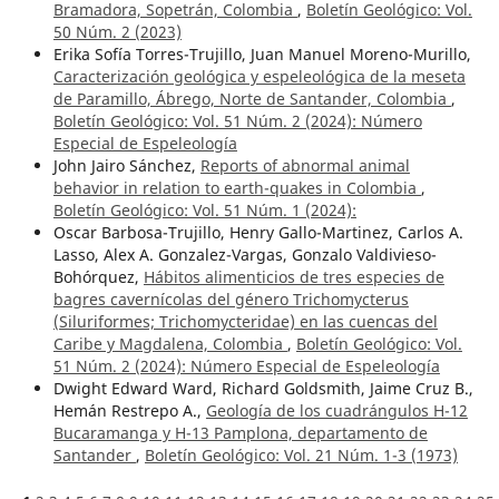
Bramadora, Sopetrán, Colombia
,
Boletín Geológico: Vol.
50 Núm. 2 (2023)
Erika Sofía Torres-Trujillo, Juan Manuel Moreno-Murillo,
Caracterización geológica y espeleológica de la meseta
de Paramillo, Ábrego, Norte de Santander, Colombia
,
Boletín Geológico: Vol. 51 Núm. 2 (2024): Número
Especial de Espeleología
John Jairo Sánchez,
Reports of abnormal animal
behavior in relation to earth-quakes in Colombia
,
Boletín Geológico: Vol. 51 Núm. 1 (2024):
Oscar Barbosa-Trujillo, Henry Gallo-Martinez, Carlos A.
Lasso, Alex A. Gonzalez-Vargas, Gonzalo Valdivieso-
Bohórquez,
Hábitos alimenticios de tres especies de
bagres cavernícolas del género Trichomycterus
(Siluriformes; Trichomycteridae) en las cuencas del
Caribe y Magdalena, Colombia
,
Boletín Geológico: Vol.
51 Núm. 2 (2024): Número Especial de Espeleología
Dwight Edward Ward, Richard Goldsmith, Jaime Cruz B.,
Hemán Restrepo A.,
Geología de los cuadrángulos H-12
Bucaramanga y H-13 Pamplona, departamento de
Santander
,
Boletín Geológico: Vol. 21 Núm. 1-3 (1973)