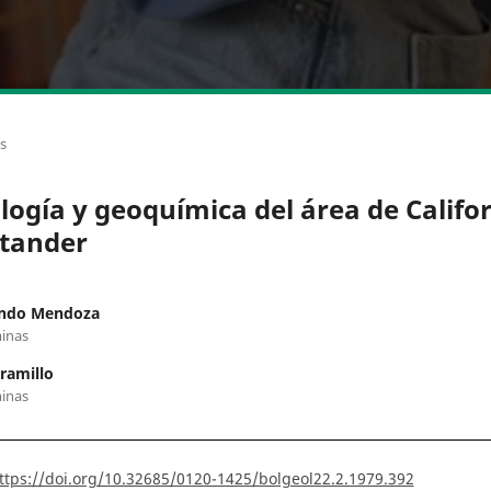
os
logía y geoquímica del área de Califor
tander
ndo Mendoza
inas
aramillo
inas
ttps://doi.org/10.32685/0120-1425/bolgeol22.2.1979.392