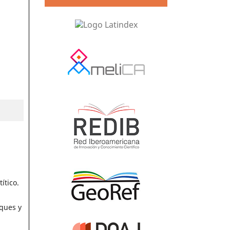
ítico.
iques y