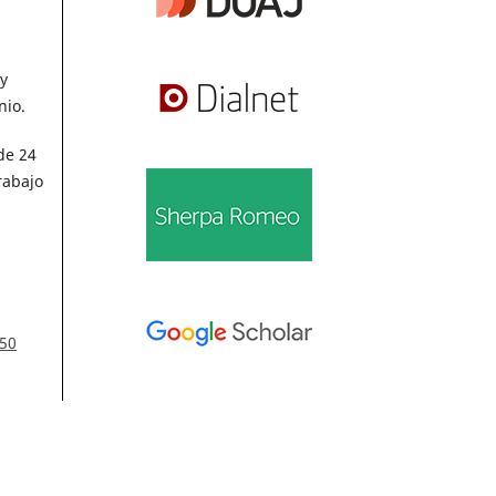
y
nio.
de 24
rabajo
 50
 -
Información
6
Para lectores/as