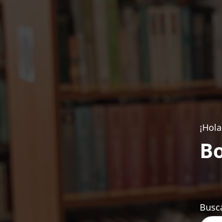
¡Hola
Bo
Busca