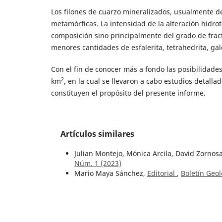
Los filones de cuarzo mineralizados, usualmente de 
metamórficas. La intensidad de la alteración hidr
composición sino principalmente del grado de fractu
menores cantidades de esfalerita, tetrahedrita, gale
Con el fin de conocer más a fondo las posibilidade
2
km
,
en la cual se llevaron a cabo estudios detalla
constituyen el propósito del presente informe.
Artículos similares
Julian Montejo, Mónica Arcila, David Zornos
Núm. 1 (2023)
Mario Maya Sánchez,
Editorial
,
Boletín Geol
Octavio Ramírez A., Alfonso Arias T., Elwin 
Pegadorcito, municipios de Frontino y Dabe
Tomas Feininger, Hernan Gómez G.,
La cave
Núm. 1-3 (1968)