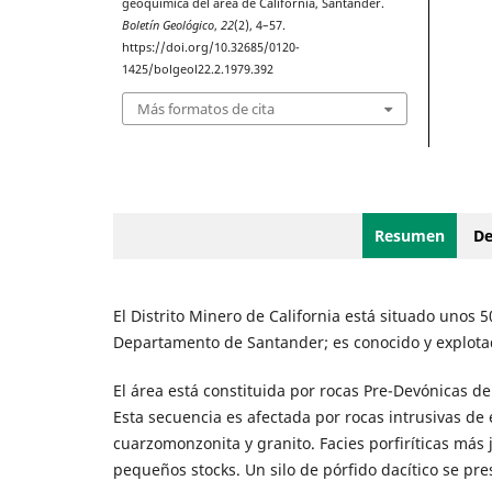
geoquímica del área de California, Santander.
Boletín Geológico
,
22
(2), 4–57.
https://doi.org/10.32685/0120-
1425/bolgeol22.2.1979.392
Más formatos de cita
Resumen
De
El Distrito Minero de California está situado unos 
Departamento de Santander; es conocido y explotado
El área está constituida por rocas Pre-Devónicas d
Esta secuencia es afectada por rocas intrusivas de 
cuarzomonzonita y granito. Facies porfiríticas más
pequeños stocks. Un silo de pórfido dacítico se pr