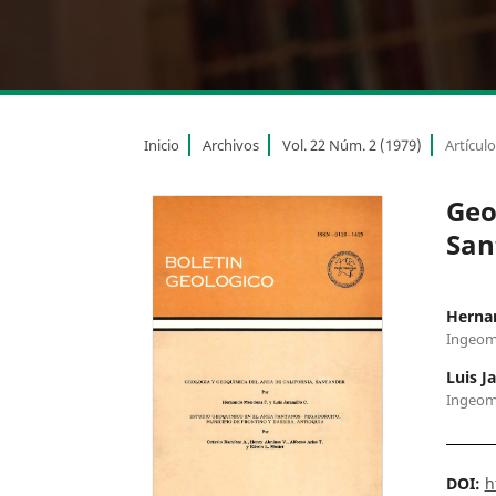
Inicio
Archivos
Vol. 22 Núm. 2 (1979)
Artícul
Geo
San
Herna
Ingeom
Luis J
Ingeom
DOI:
h