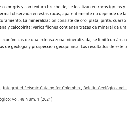
color gris y con textura brechoide, se localizan en rocas ígneas y
otermal observada en estas rocas, aparentemente no depende de la
ramiento. La mineralización consiste de oro, plata, pirita, cuarzo 
na y calcopirita; varios filones contienen trazas de mineral de ura
s económicas de una extensa zona mineralizada, se limitó un área 
dos de geología y prospección geoquímica. Los resultados de este t
a,
Integrated Seismic Catalog for Colombia
,
Boletín Geológico: Vol.
ógico: Vol. 48 Núm. 1 (2021)
L. Mosier, Henry V. Alminas,
Estudio geoquímico en el área Pantanos
iba, Antioquia
,
Boletín Geológico: Vol. 22 Núm. 2 (1979)
rna del Nus, departamento de Antioquia
,
Boletín Geológico: Vol. 1