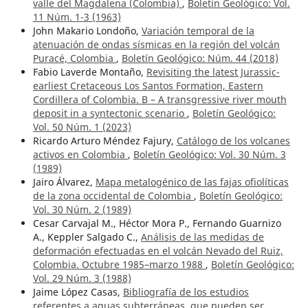
valle del Magdalena (Colombia)
,
Boletín Geológico: Vol.
11 Núm. 1-3 (1963)
John Makario Londoño,
Variación temporal de la
atenuación de ondas sísmicas en la región del volcán
Puracé, Colombia
,
Boletín Geológico: Núm. 44 (2018)
Fabio Laverde Montaño,
Revisiting the latest Jurassic-
earliest Cretaceous Los Santos Formation, Eastern
Cordillera of Colombia. B – A transgressive river mouth
deposit in a syntectonic scenario
,
Boletín Geológico:
Vol. 50 Núm. 1 (2023)
Ricardo Arturo Méndez Fajury,
Catálogo de los volcanes
activos en Colombia
,
Boletín Geológico: Vol. 30 Núm. 3
(1989)
Jairo Álvarez,
Mapa metalogénico de las fajas ofiolíticas
de la zona occidental de Colombia
,
Boletín Geológico:
Vol. 30 Núm. 2 (1989)
Cesar Carvajal M., Héctor Mora P., Fernando Guarnizo
A., Keppler Salgado C.,
Análisis de las medidas de
deformación efectuadas en el volcán Nevado del Ruiz,
Colombia. Octubre 1985–marzo 1988
,
Boletín Geológico:
Vol. 29 Núm. 3 (1988)
Jaime López Casas,
Bibliografía de los estudios
referentes a aguas subterráneas, que pueden ser