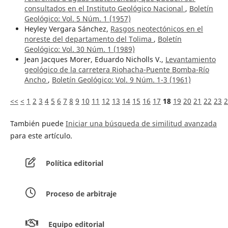
consultados en el Instituto Geológico Nacional
,
Boletín
Geológico: Vol. 5 Núm. 1 (1957)
Heyley Vergara Sánchez,
Rasgos neotectónicos en el
noreste del departamento del Tolima
,
Boletín
Geológico: Vol. 30 Núm. 1 (1989)
Jean Jacques Morer, Eduardo Nicholls V.,
Levantamiento
geológico de la carretera Riohacha-Puente Bomba-Río
Ancho
,
Boletín Geológico: Vol. 9 Núm. 1-3 (1961)
<<
<
1
2
3
4
5
6
7
8
9
10
11
12
13
14
15
16
17
18
19
20
21
22
23
2
También puede
Iniciar una búsqueda de similitud avanzada
para este artículo.
Política editorial
Proceso de arbitraje
Equipo editorial