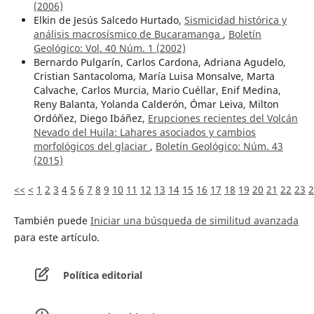
(2006)
Elkin de Jesús Salcedo Hurtado,
Sismicidad histórica y
análisis macrosísmico de Bucaramanga
,
Boletín
Geológico: Vol. 40 Núm. 1 (2002)
Bernardo Pulgarín, Carlos Cardona, Adriana Agudelo,
Cristian Santacoloma, María Luisa Monsalve, Marta
Calvache, Carlos Murcia, Mario Cuéllar, Enif Medina,
Reny Balanta, Yolanda Calderón, Ómar Leiva, Milton
Ordóñez, Diego Ibáñez,
Erupciones recientes del Volcán
Nevado del Huila: Lahares asociados y cambios
morfológicos del glaciar
,
Boletín Geológico: Núm. 43
(2015)
<<
<
1
2
3
4
5
6
7
8
9
10
11
12
13
14
15
16
17
18
19
20
21
22
23
2
También puede
Iniciar una búsqueda de similitud avanzada
para este artículo.
Política editorial