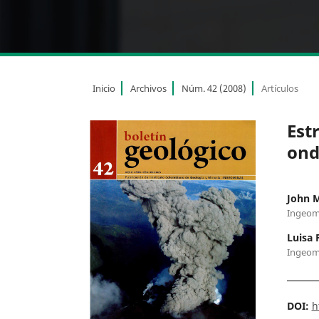
Inicio
Archivos
Núm. 42 (2008)
Artículos
Est
ond
John 
Ingeom
Luisa 
Ingeom
DOI:
h