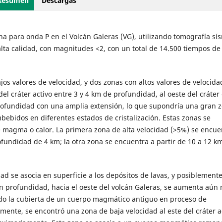
Resumen
Descargas
rna para onda P en el Volcán Galeras (VG), utilizando tomografía sí
alta calidad, con magnitudes <2, con un total de 14.500 tiempos de
os valores de velocidad, y dos zonas con altos valores de velocida
del cráter activo entre 3 y 4 km de profundidad, al oeste del cráter
e profundidad con una amplia extensión, lo que supondría una gran 
bidos en diferentes estados de cristalización. Estas zonas se
 magma o calor. La primera zona de alta velocidad (>5%) se encue
ofundidad de 4 km; la otra zona se encuentra a partir de 10 a 12 k
d se asocia en superficie a los depósitos de lavas, y posiblemente
en profundidad, hacia el oeste del volcán Galeras, se aumenta aún 
ndo la cubierta de un cuerpo magmático antiguo en proceso de
lmente, se encontró una zona de baja velocidad al este del cráter a