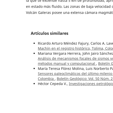
la que se extiende hasta 5 km de profundidad, ap
en estado más fluido. Las zonas de baja velocidad 
Volcán Galeras posee una extensa cámara magmáti
Artículos similares
Ricardo Arturo Méndez Fajury, Carlos A. La
Machín en el registro histórico, Tolima, Co
Mariana Vergara Herrera, John Jairo Sánche
Análisis de mecanismos focales de sismos vo
métodos manual y computacional
,
Boletín 
María Teresa Flórez Molina, Luis Norberto P
Sensores paleoclimáticos del último mileni
Colombia
,
Boletín Geológico: Vol. 50 Núm. 2
Héctor Cepeda V.,
Investigaciones petrológi
especial énfasis en el complejo volcánico d
Laura Viviana Paez, John Jairo Sánchez, Álva
Volcano (Colombia-Ecuador border) and geo
Núm. 1 (2024):
Álvaro Nieto, Fernando Muñóz C.,
Energía sí