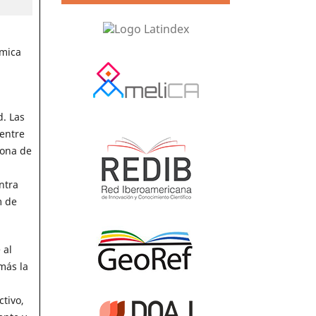
smica
d. Las
 entre
zona de
ntra
m de
 al
más la
ctivo,