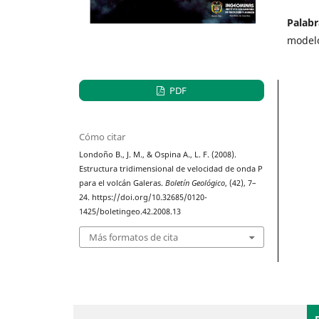
Palabr
modelo
PDF
Cómo citar
Londoño B., J. M., & Ospina A., L. F. (2008).
Estructura tridimensional de velocidad de onda P
para el volcán Galeras.
Boletín Geológico
, (42), 7–
24. https://doi.org/10.32685/0120-
1425/boletingeo.42.2008.13
Más formatos de cita