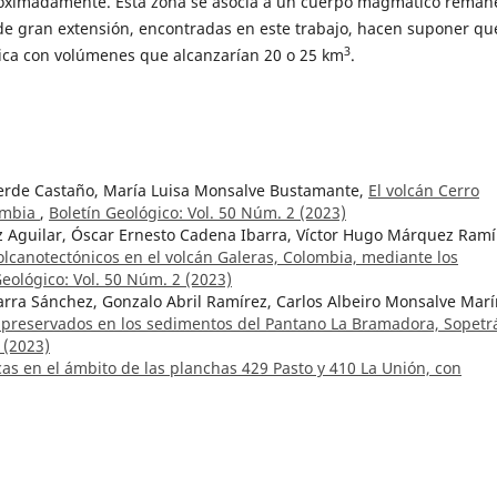
roximadamente. Esta zona se asocia a un cuerpo magmático reman
de gran extensión, encontradas en este trabajo, hacen suponer que
3
ca con volúmenes que alcanzarían 20 o 25 km
.
verde Castaño, María Luisa Monsalve Bustamante,
El volcán Cerro
lombia
,
Boletín Geológico: Vol. 50 Núm. 2 (2023)
z Aguilar, Óscar Ernesto Cadena Ibarra, Víctor Hugo Márquez Ramí
lcanotectónicos en el volcán Galeras, Colombia, mediante los
Geológico: Vol. 50 Núm. 2 (2023)
arra Sánchez, Gonzalo Abril Ramírez, Carlos Albeiro Monsalve Marí
o preservados en los sedimentos del Pantano La Bramadora, Sopetr
 (2023)
cas en el ámbito de las planchas 429 Pasto y 410 La Unión, con
el Galeras
,
Boletín Geológico: Vol. 30 Núm. 1 (1989)
ro Jesús Castro-Caicedo,
Morphology of the collapse scar of the Chi
mechanical characterization of rock masses
,
Boletín Geológico: Vol
smica liberada por enjambres de sismos de alta frecuencia en el