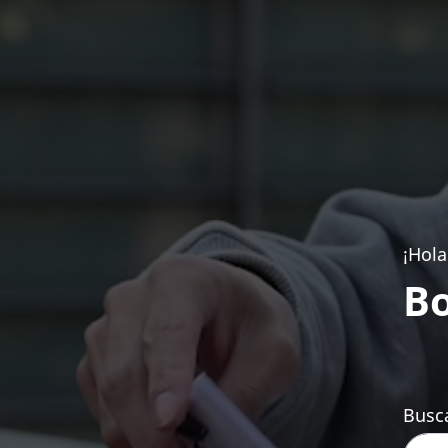
¡Hola
Bo
Busca