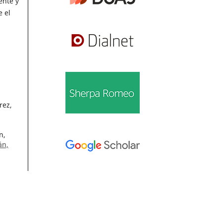
ente y
 el
rez,
n,
án,
les
Información
. 51
Para lectores/as
Para autores/as