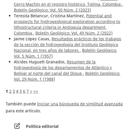
Cerro Machín en el registro histórico, Tolima, Colombia
,
Boletín Geológico: Vol. 50 Núm. 2 (2023)
Teresita Betancur, Cristina Martínez,
Potential and
prospects for hydrogeological exploration according to
lithostructural criteria in Antioquia department,
Colombia
,
Boletín Geológico: Vol. 49 Núm. 2 (2022)
Jaime López Casas,
Resultados prácticos de los trabajos
de la sección de hidrogeología del Instituto Geológico
Nacional, en tres años de labores
,
Boletín Geológico:
Vol. 5 Núm. 1 (1957)
Alcides Huguett Granados,
Resumen de la
hidrogeología de los departamentos de Atlántico y
Bolívar al norte del canal del Dique
,
Boletín Geológico:
Vol. 29 Núm. 1 (1988)
1
2
3
4
5
6
7
>
>>
También puede
Iniciar una búsqueda de similitud avanzada
para este artículo.
Política editorial