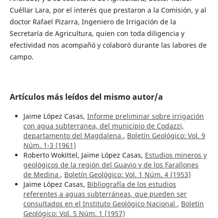
Cuéllar Lara, por el interés que prestaron a la Comisión, y al
doctor Rafael Pizarra, Ingeniero de Irrigación de la
Secretaría de Agricultura, quien con toda diligencia y
efectividad nos acompañó y colaboró durante las labores de
campo.
Artículos más leídos del mismo autor/a
Jaime López Casas,
Informe preliminar sobre irrigación
con agua subterranea, del municipio de Codazzi,
departamento del Magdalena
,
Boletín Geológico: Vol. 9
Núm. 1-3 (1961)
Roberto Wokittel, Jaime López Casas,
Estudios mineros y
geológicos de la región del Guavio y de los Farallones
de Medina
,
Boletín Geológico: Vol. 1 Núm. 4 (1953)
Jaime López Casas,
Bibliografía de los estudios
referentes a aguas subterráneas, que pueden ser
consultados en el Instituto Geológico Nacional
,
Boletín
Geológico: Vol. 5 Núm. 1 (1957)