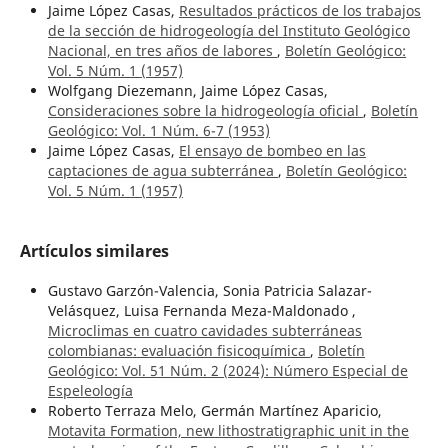
Jaime López Casas,
Resultados prácticos de los trabajos
de la sección de hidrogeología del Instituto Geológico
Nacional, en tres años de labores
,
Boletín Geológico:
Vol. 5 Núm. 1 (1957)
Wolfgang Diezemann, Jaime López Casas,
Consideraciones sobre la hidrogeología oficial
,
Boletín
Geológico: Vol. 1 Núm. 6-7 (1953)
Jaime López Casas,
El ensayo de bombeo en las
captaciones de agua subterránea
,
Boletín Geológico:
Vol. 5 Núm. 1 (1957)
Artículos similares
Gustavo Garzón-Valencia, Sonia Patricia Salazar-
Velásquez, Luisa Fernanda Meza-Maldonado ,
Microclimas en cuatro cavidades subterráneas
colombianas: evaluación fisicoquímica
,
Boletín
Geológico: Vol. 51 Núm. 2 (2024): Número Especial de
Espeleología
Roberto Terraza Melo, Germán Martínez Aparicio,
Motavita Formation, new lithostratigraphic unit in the