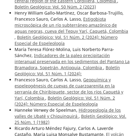
central region of the Eastern Cordillera, Colombia
,
Boletín Geológico: Vol. 50 Núm. 2 (2023)
Henry William Gallo-Martínez, Oscar Barbosa-Trujillo,
Francesco Sauro, Carlos A. Lasso,
Estigobiota
microscópica de un río subterráneo amazónico de
aguas negras, cueva del Tepuy Yarí, Caquetá, Colombia
,
Boletín Geológico: Vol. 51 Núm. 2 (2024): Número
Especial de Espeleología
María Teresa Flórez-Molina, Luis Norberto Parra-
Sánchez,
Indicadores de la paleo precipitación
interanual preservada en los sedimentos del Pantano La
Bramadora, Sopetrán, Antioquia, Colombia
,
Boletín
Geológico: Vol. 51 Núm. 1 (2024):
Francesco Sauro, Carlos A. Lasso,
Geoquímica y
espeleogénesis de cuevas de cuarzoarenita en la
serranía de Chiribiquete, sector de los ríos Caquetá y
Yarí, Colombia
,
Boletín Geológico: Vol. 51 Núm. 2
(2024): Número Especial de Espeleología
Hanneke Verwey de Speelman,
Hidrogeología de los
valles de Ubaté y Chiquinquirá
,
Boletín Geológico: Vol.
25 Núm. 1 (1982)
Ricardo Arturo Méndez Fajury, Carlos A. Laverde
Castaño, María Luisa Monsalve Bustamante,
El volcán