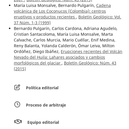
María Luisa Monsalve, Bernardo Pulgarín,
Cadena
volcánica de Los Coconucos (Colombia): centros
eruptivos y productos recientes
,
Boletín Geológico: Vol.
37 Núm. 1-3 (1999)
Bernardo Pulgarín, Carlos Cardona, Adriana Agudelo,
Cristian Santacoloma, María Luisa Monsalve, Marta
Calvache, Carlos Murcia, Mario Cuéllar, Enif Medina,
Reny Balanta, Yolanda Calderón, Ómar Leiva, Milton
Ordóñez, Diego Ibáñez,
Erupciones recientes del Volcán
Nevado del Huila: Lahares asociados y cambios
morfológicos del glaciar
,
Boletín Geológico: Núm. 43
(2015)
Política editorial
Proceso de arbitraje
Equipo editorial