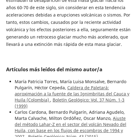
estimaban la desaparición de esta masa glaciar hacia los
años 60-70 de este siglo, sin considerar en esta tendencia
aceleraciones debidas a erupciones volcánicas o sismos. Por
tanto, estos cambios, causados por la reciente actividad
volcánica y los efectos posteriores a ella, seguramente están
generando un retroceso glaciar mucho más acelerado, que
llevará a una extinción más rápida de esta masa glaciar.
Artículos más leídos del mismo autor/a
María Patricia Torres, María Luisa Monsalve, Bernardo
Pulgarín, Héctor Cepeda,
Caldera de Paletará:
aproximación a la fuente de las Ignimbritas del Cauca y
Huila (Colombia)
,
Boletín Geológico: Vol. 37 Núm. 1-3
(1999)
Carlos Cardona, Bernardo Pulgarín, Adriana Agudelo,
Marta Calvache, Milton Ordóñez, Oscar Manzo,
Ajuste
del método Lahar-Z en el sector del volcán Nevado del
Huila, con base en los flujos de escombros de 1994 y
2007
,
Boletín Geológico: Núm. 43 (2015)