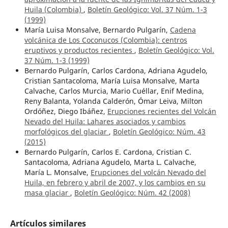
Huila (Colombia)
,
Boletín Geológico: Vol. 37 Núm. 1-3
(1999)
María Luisa Monsalve, Bernardo Pulgarín,
Cadena
volcánica de Los Coconucos (Colombia): centros
eruptivos y productos recientes
,
Boletín Geológico: Vol.
37 Núm. 1-3 (1999)
Bernardo Pulgarín, Carlos Cardona, Adriana Agudelo,
Cristian Santacoloma, María Luisa Monsalve, Marta
Calvache, Carlos Murcia, Mario Cuéllar, Enif Medina,
Reny Balanta, Yolanda Calderón, Ómar Leiva, Milton
Ordóñez, Diego Ibáñez,
Erupciones recientes del Volcán
Nevado del Huila: Lahares asociados y cambios
morfológicos del glaciar
,
Boletín Geológico: Núm. 43
(2015)
Bernardo Pulgarín, Carlos E. Cardona, Cristian C.
Santacoloma, Adriana Agudelo, Marta L. Calvache,
María L. Monsalve,
Erupciones del volcán Nevado del
Huila, en febrero y abril de 2007, y los cambios en su
masa glaciar
,
Boletín Geológico: Núm. 42 (2008)
Artículos similares