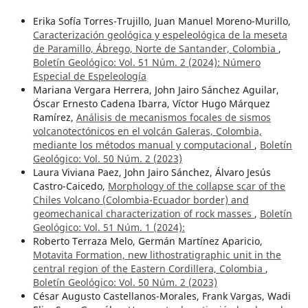
Erika Sofía Torres-Trujillo, Juan Manuel Moreno-Murillo,
Caracterización geológica y espeleológica de la meseta
de Paramillo, Ábrego, Norte de Santander, Colombia
,
Boletín Geológico: Vol. 51 Núm. 2 (2024): Número
Especial de Espeleología
Mariana Vergara Herrera, John Jairo Sánchez Aguilar,
Óscar Ernesto Cadena Ibarra, Víctor Hugo Márquez
Ramírez,
Análisis de mecanismos focales de sismos
volcanotectónicos en el volcán Galeras, Colombia,
mediante los métodos manual y computacional
,
Boletín
Geológico: Vol. 50 Núm. 2 (2023)
Laura Viviana Paez, John Jairo Sánchez, Álvaro Jesús
Castro-Caicedo,
Morphology of the collapse scar of the
Chiles Volcano (Colombia-Ecuador border) and
geomechanical characterization of rock masses
,
Boletín
Geológico: Vol. 51 Núm. 1 (2024):
Roberto Terraza Melo, Germán Martínez Aparicio,
Motavita Formation, new lithostratigraphic unit in the
central region of the Eastern Cordillera, Colombia
,
Boletín Geológico: Vol. 50 Núm. 2 (2023)
César Augusto Castellanos-Morales, Frank Vargas, Wadi