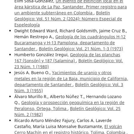
Elim Sosa-González,
Un evento de extinción local en el
área kárstica de La Paz, Santander. Primer registro para
un ambiente subterráneo en Colombia
,
Boletín
Geológico: Vol. 51 Núm. 2 (2024): Número Especial de
Espeleología
Dwight Edward Ward, Richard Goldsmith, Jaime Cruz B.,
Hemán Restrepo A.,
Geología de los cuadrángulos H-12
Bucaramanga y H-13 Pamplona, departamento de
Santander
,
Boletín Geológico: Vol. 21 Núm. 1-3 (1973)
Humberto González Iregui,
Geología de las planchas
167 (Sonsón) y 187 (Salamina)
,
Boletín Geológico: Vol.
23 Núm. 1 (1980)
Jesús A. Bueno O.,
Yacimientos de uranio y otros
metales en la región de La Baja, municipio de California,
departamento de Santander
,
Boletín Geológico: Vol. 3
Núm. 3 (1955)
Álvaro Murillo R., Alberto Núñez T., Hernando Lozano
Q.,
Geología y prospección geoquímica en la región de
Peralonso, Ortega, Tolima
,
Boletín Geológico: Vol. 25
Núm. 2 (1982)
Ricardo Arturo Méndez Fajury, Carlos A. Laverde
Castaño, María Luisa Monsalve Bustamante,
El volcán
Cerro Machín en el registro histórico, Tolima, Colombia
,