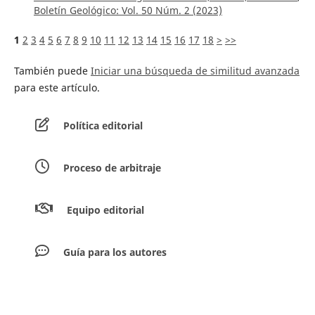
Boletín Geológico: Vol. 50 Núm. 2 (2023)
1
2
3
4
5
6
7
8
9
10
11
12
13
14
15
16
17
18
>
>>
También puede
Iniciar una búsqueda de similitud avanzada
para este artículo.
Política editorial
Proceso de arbitraje
Equipo editorial
Guía para los autores
Envíar artículos