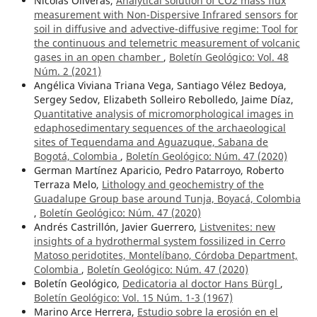
Nicolás Oliveras,
Analytical solution of CO2 mass flux
measurement with Non-Dispersive Infrared sensors for
soil in diffusive and advective-diffusive regime: Tool for
the continuous and telemetric measurement of volcanic
gases in an open chamber
,
Boletín Geológico: Vol. 48
Núm. 2 (2021)
Angélica Viviana Triana Vega, Santiago Vélez Bedoya,
Sergey Sedov, Elizabeth Solleiro Rebolledo, Jaime Díaz,
Quantitative analysis of micromorphological images in
edaphosedimentary sequences of the archaeological
sites of Tequendama and Aguazuque, Sabana de
Bogotá, Colombia
,
Boletín Geológico: Núm. 47 (2020)
German Martínez Aparicio, Pedro Patarroyo, Roberto
Terraza Melo,
Lithology and geochemistry of the
Guadalupe Group base around Tunja, Boyacá, Colombia
,
Boletín Geológico: Núm. 47 (2020)
Andrés Castrillón, Javier Guerrero,
Listvenites: new
insights of a hydrothermal system fossilized in Cerro
Matoso peridotites, Montelíbano, Córdoba Department,
Colombia
,
Boletín Geológico: Núm. 47 (2020)
Boletín Geológico,
Dedicatoria al doctor Hans Bürgl
,
Boletín Geológico: Vol. 15 Núm. 1-3 (1967)
Marino Arce Herrera,
Estudio sobre la erosión en el