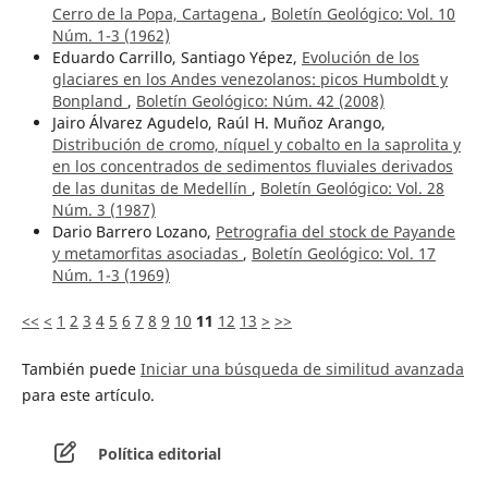
Cerro de la Popa, Cartagena
,
Boletín Geológico: Vol. 10
Núm. 1-3 (1962)
Eduardo Carrillo, Santiago Yépez,
Evolución de los
glaciares en los Andes venezolanos: picos Humboldt y
Bonpland
,
Boletín Geológico: Núm. 42 (2008)
Jairo Álvarez Agudelo, Raúl H. Muñoz Arango,
Distribución de cromo, níquel y cobalto en la saprolita y
en los concentrados de sedimentos fluviales derivados
de las dunitas de Medellín
,
Boletín Geológico: Vol. 28
Núm. 3 (1987)
Dario Barrero Lozano,
Petrografia del stock de Payande
y metamorfitas asociadas
,
Boletín Geológico: Vol. 17
Núm. 1-3 (1969)
<<
<
1
2
3
4
5
6
7
8
9
10
11
12
13
>
>>
También puede
Iniciar una búsqueda de similitud avanzada
para este artículo.
Política editorial