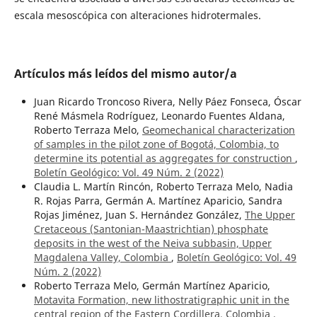
escala mesoscópica con alteraciones hidrotermales.
Artículos más leídos del mismo autor/a
Juan Ricardo Troncoso Rivera, Nelly Páez Fonseca, Óscar
René Másmela Rodríguez, Leonardo Fuentes Aldana,
Roberto Terraza Melo,
Geomechanical characterization
of samples in the pilot zone of Bogotá, Colombia, to
determine its potential as aggregates for construction
,
Boletín Geológico: Vol. 49 Núm. 2 (2022)
Claudia L. Martín Rincón, Roberto Terraza Melo, Nadia
R. Rojas Parra, Germán A. Martínez Aparicio, Sandra
Rojas Jiménez, Juan S. Hernández González,
The Upper
Cretaceous (Santonian-Maastrichtian) phosphate
deposits in the west of the Neiva subbasin, Upper
Magdalena Valley, Colombia
,
Boletín Geológico: Vol. 49
Núm. 2 (2022)
Roberto Terraza Melo, Germán Martínez Aparicio,
Motavita Formation, new lithostratigraphic unit in the
central region of the Eastern Cordillera, Colombia
,