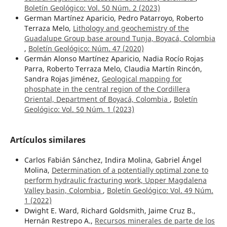
Boletín Geológico: Vol. 50 Núm. 2 (2023)
German Martínez Aparicio, Pedro Patarroyo, Roberto
Terraza Melo,
Lithology and geochemistry of the
Guadalupe Group base around Tunja, Boyacá, Colombia
,
Boletín Geológico: Núm. 47 (2020)
Germán Alonso Martínez Aparicio, Nadia Rocío Rojas
Parra, Roberto Terraza Melo, Claudia Martín Rincón,
Sandra Rojas Jiménez,
Geological mapping for
phosphate in the central region of the Cordillera
Oriental, Department of Boyacá, Colombia
,
Boletín
Geológico: Vol. 50 Núm. 1 (2023)
Artículos similares
Carlos Fabián Sánchez, Indira Molina, Gabriel Ángel
Molina,
Determination of a potentially optimal zone to
perform hydraulic fracturing work, Upper Magdalena
Valley basin, Colombia
,
Boletín Geológico: Vol. 49 Núm.
1 (2022)
Dwight E. Ward, Richard Goldsmith, Jaime Cruz B.,
Hernán Restrepo A.,
Recursos minerales de parte de los