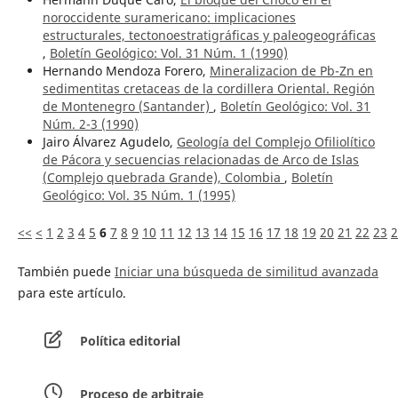
noroccidente suramericano: implicaciones
estructurales, tectonoestratigráficas y paleogeográficas
,
Boletín Geológico: Vol. 31 Núm. 1 (1990)
Hernando Mendoza Forero,
Mineralizacion de Pb-Zn en
sedimentitas cretaceas de la cordillera Oriental. Región
de Montenegro (Santander)
,
Boletín Geológico: Vol. 31
Núm. 2-3 (1990)
Jairo Álvarez Agudelo,
Geología del Complejo Ofiliolítico
de Pácora y secuencias relacionadas de Arco de Islas
(Complejo quebrada Grande), Colombia
,
Boletín
Geológico: Vol. 35 Núm. 1 (1995)
<<
<
1
2
3
4
5
6
7
8
9
10
11
12
13
14
15
16
17
18
19
20
21
22
23
2
También puede
Iniciar una búsqueda de similitud avanzada
para este artículo.
Política editorial
Proceso de arbitraje