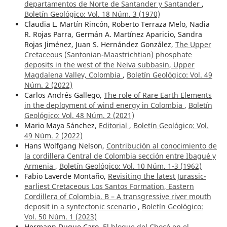
departamentos de Norte de Santander y Santander
,
Boletín Geológico: Vol. 18 Núm. 3 (1970)
Claudia L. Martín Rincón, Roberto Terraza Melo, Nadia
R. Rojas Parra, Germán A. Martínez Aparicio, Sandra
Rojas Jiménez, Juan S. Hernández González,
The Upper
Cretaceous (Santonian-Maastrichtian) phosphate
deposits in the west of the Neiva subbasin, Upper
Magdalena Valley, Colombia
,
Boletín Geológico: Vol. 49
Núm. 2 (2022)
Carlos Andrés Gallego,
The role of Rare Earth Elements
in the deployment of wind energy in Colombia
,
Boletín
Geológico: Vol. 48 Núm. 2 (2021)
Mario Maya Sánchez,
Editorial
,
Boletín Geológico: Vol.
49 Núm. 2 (2022)
Hans Wolfgang Nelson,
Contribución al conocimiento de
la cordillera Central de Colombia sección entre Ibagué y
Armenia
,
Boletín Geológico: Vol. 10 Núm. 1-3 (1962)
Fabio Laverde Montaño,
Revisiting the latest Jurassic-
earliest Cretaceous Los Santos Formation, Eastern
Cordillera of Colombia. B – A transgressive river mouth
deposit in a syntectonic scenario
,
Boletín Geológico:
Vol. 50 Núm. 1 (2023)
Hermann Duque Caro,
El bloque del Chocó en el