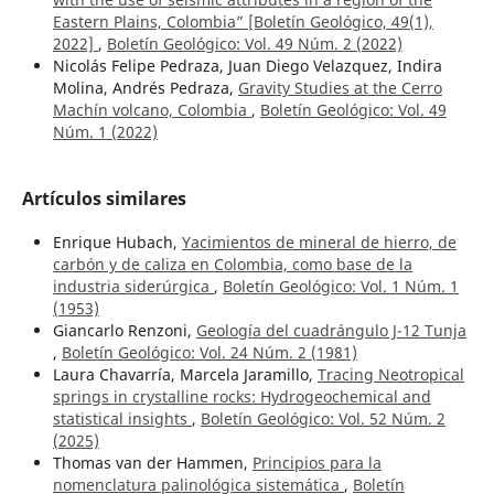
Eastern Plains, Colombia” [Boletín Geológico, 49(1),
2022]
,
Boletín Geológico: Vol. 49 Núm. 2 (2022)
Nicolás Felipe Pedraza, Juan Diego Velazquez, Indira
Molina, Andrés Pedraza,
Gravity Studies at the Cerro
Machín volcano, Colombia
,
Boletín Geológico: Vol. 49
Núm. 1 (2022)
Artículos similares
Enrique Hubach,
Yacimientos de mineral de hierro, de
carbón y de caliza en Colombia, como base de la
industria siderúrgica
,
Boletín Geológico: Vol. 1 Núm. 1
(1953)
Giancarlo Renzoni,
Geología del cuadrángulo J-12 Tunja
,
Boletín Geológico: Vol. 24 Núm. 2 (1981)
Laura Chavarría, Marcela Jaramillo,
Tracing Neotropical
springs in crystalline rocks: Hydrogeochemical and
statistical insights
,
Boletín Geológico: Vol. 52 Núm. 2
(2025)
Thomas van der Hammen,
Principios para la
nomenclatura palinológica sistemática
,
Boletín