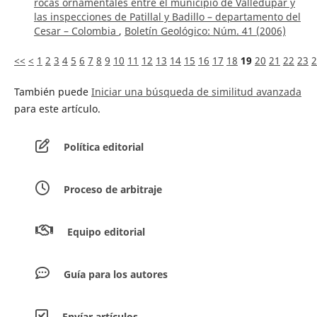
rocas ornamentales entre el municipio de Valledupar y
las inspecciones de Patillal y Badillo – departamento del
Cesar – Colombia
,
Boletín Geológico: Núm. 41 (2006)
<<
<
1
2
3
4
5
6
7
8
9
10
11
12
13
14
15
16
17
18
19
20
21
22
23
2
También puede
Iniciar una búsqueda de similitud avanzada
para este artículo.
Política editorial
Proceso de arbitraje
Equipo editorial
Guía para los autores
Envíar artículos