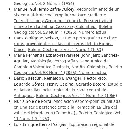
Geológico: Vol. 2 Núm. 2 (1954)
Manuel Guillermo Zafra-Dulcey,
Reconocimiento de un
Sistema Hidrotermal Propilítico-Skarn Mediante
Teledetección y Geoquímica para la Prospectividad
mineral en La Salina, Casanare, Colombia.
,
Boletín
Geológico: Vol. 53 Núm. 1 (2026): ¨Número actual
Hans Wolfgong Nelson,
Estudio petrográfico de cinco
rocas provenientes de las cabeceras del río Humea
Chico
,
Boletín Geológico: Vol. 1 Núm. 4 (1953)
Maria Fernanda Lobato-Navarrete, John Jairo Sánchez-
Aguilar,
Morfología, Petrografía y Geoquímica del
Complejo Volcánico Gualcalá, Nariño, Colombia
,
Boletín
Geológico: Vol. 53 Núm. 1 (2026): ¨Número actual
Darío Suescún, Reinaldo Ellwanger, Héctor Rico,
Eduardo Gómez, Henry Ospina, Gerardo Botero,
Estudio
de las arcillas industriales de la zona central de
Antioquia
,
Boletín Geológico: Vol. 14 Núm. 1-3 (1966)
Nuria Solé de Porta,
Asociación esporo-polínica hallada
en una serie perteneciente a la Formación La Cira del
valle del Magdalena (Colombia)
,
Boletín Geológico: Vol.
11 Núm. 1-3 (1963)
Luis Enrique Bernal Vargas,
Exploración regional de