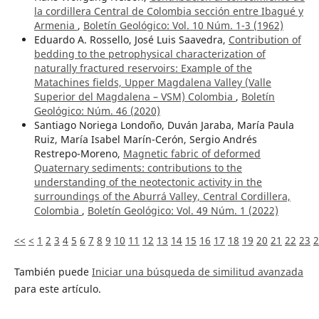
la cordillera Central de Colombia sección entre Ibagué y
Armenia
,
Boletín Geológico: Vol. 10 Núm. 1-3 (1962)
Eduardo A. Rossello, José Luis Saavedra,
Contribution of
bedding to the petrophysical characterization of
naturally fractured reservoirs: Example of the
Matachines fields, Upper Magdalena Valley (Valle
Superior del Magdalena – VSM) Colombia
,
Boletín
Geológico: Núm. 46 (2020)
Santiago Noriega Londoño, Duván Jaraba, María Paula
Ruiz, María Isabel Marín-Cerón, Sergio Andrés
Restrepo-Moreno,
Magnetic fabric of deformed
Quaternary sediments: contributions to the
understanding of the neotectonic activity in the
surroundings of the Aburrá Valley, Central Cordillera,
Colombia
,
Boletín Geológico: Vol. 49 Núm. 1 (2022)
<<
<
1
2
3
4
5
6
7
8
9
10
11
12
13
14
15
16
17
18
19
20
21
22
23
2
También puede
Iniciar una búsqueda de similitud avanzada
para este artículo.