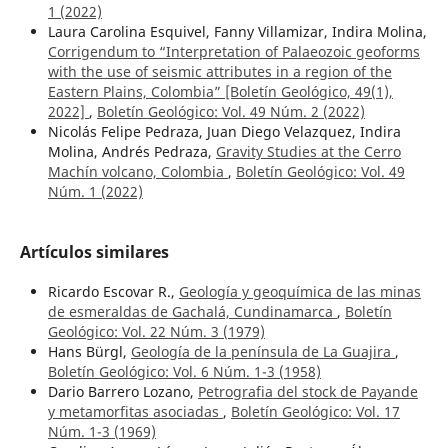
1 (2022)
Laura Carolina Esquivel, Fanny Villamizar, Indira Molina,
Corrigendum to “Interpretation of Palaeozoic geoforms
with the use of seismic attributes in a region of the
Eastern Plains, Colombia” [Boletín Geológico, 49(1),
2022]
,
Boletín Geológico: Vol. 49 Núm. 2 (2022)
Nicolás Felipe Pedraza, Juan Diego Velazquez, Indira
Molina, Andrés Pedraza,
Gravity Studies at the Cerro
Machín volcano, Colombia
,
Boletín Geológico: Vol. 49
Núm. 1 (2022)
Artículos similares
Ricardo Escovar R.,
Geología y geoquímica de las minas
de esmeraldas de Gachalá, Cundinamarca
,
Boletín
Geológico: Vol. 22 Núm. 3 (1979)
Hans Bürgl,
Geología de la península de La Guajira
,
Boletín Geológico: Vol. 6 Núm. 1-3 (1958)
Dario Barrero Lozano,
Petrografia del stock de Payande
y metamorfitas asociadas
,
Boletín Geológico: Vol. 17
Núm. 1-3 (1969)