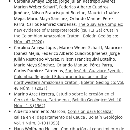
Carolina Amaya López, Jorge Julián Restrepo Álvarez,
Marion Weber Scharff, Federico Alberto Cuadros
Jiménez, Nilson Francisquini Botelho, Mauricio Ibáñez
Mejía, Mario Maya Sánchez, Orlando Manuel Pérez
Parra, Carlos Ramírez Cárdenas,
The Guaviare Complex:
new evidence of Mesoproterozoic (ca. 1.3 Ga) crust in
the Colombian Amazonian Craton
,
Boletín Geológico:
Núm. 47 (2020)
Carolina Amaya López, Marion Weber Scharff, Mauricio
Ibáñez Mejía, Federico Alberto Cuadros Jiménez, Jorge
Julián Restrepo Álvarez, Nilson Francisquini Botelho,
Mario Maya Sánchez, Orlando Manuel Pérez Parra,
Carlos Ramírez Cárdenas,
San José de Guaviare Syenite,
Colombia: Repeated Ediacaran intrusions in the
northwestern Amazonian Craton
,
Boletín Geológico: Vol.
48 Núm. 1 (2021)
Marino Arce Herrera,
Estudio sobre la erosión en el
Cerro de la Popa, Cartagena
,
Boletín Geológico: Vol. 10
Núm. 1-3 (1962)
Alberto Sarmiento Alarcón,
Comisión para localizar
caliza en el departamento del Cauca
,
Boletín Geológico:
Vol. 1 Núm. 8-10 (1953)
Hans Wolfgang Nelson,
Contribución al conocimiento de