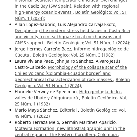
in the Cadiz Bay (SW Spain). Relation with regional
high-energy oceanic events
,
Boletín Geológico: Vol. 51
Núm. 1 (2024):
Allan López-Saborío, Luis Alejandro Carvajal-Soto,
Deciphering the modern stress field facies in Costa Rica
and vicinity from earthquake focal mechanisms and
GNSS support
,
Boletín Geológico: Vol. 51 Núm. 1 (2024):
Jorge Hermes Carreño Baez,
Informe hidrogeológico de
Cúcuta
,
Boletín Geológico: Vol. 25 Núm. 3 (1982)
Laura Viviana Paez, John Jairo Sánchez, Álvaro Jesús
Castro-Caicedo,
Morphology of the collapse scar of the
Chiles Volcano (Colombia-Ecuador border) and
geomechanical characterization of rock masses
,
Boletín
Geológico: Vol. 51 Núm. 1 (2024):
Hanneke Verwey de Speelman,
Hidrogeología de los
valles de Ubaté y Chiquinquirá
,
Boletín Geológico: Vol.
25 Núm. 1 (1982)
Mario Maya Sánchez,
Editorial
,
Boletín Geológico: Vol.
49 Núm. 1 (2022)
Roberto Terraza Melo, Germán Martínez Aparicio,
Motavita Formation, new lithostratigraphic unit in the
central region of the Eastern Cordillera, Colombia
,