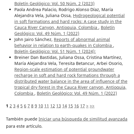
Boletín Geológico: Vol. 50 Núm. 2 (2023)
Paola Andrea Palacio, Rodrigo Alonso Díaz, María
Alejandra Vela, Juliana Ossa,
Hydrogeological potential
in soft formations and hard rocks: A case study in the
Cauca River Canyon, Antioquia, Colombia
,
Boletín
Geológico: Vol. 49 Núm. 1 (2022)
John Jairo Sánchez,
Reports of abnormal animal
behavior in relation to earth-quakes in Colombia
,
Boletín Geológico: Vol. 51 Núm. 1 (2024):
Breiner Dan Bastidas, Juliana Ossa, Cristina Martínez,
María Alejandra Vela, Teresita Betancur, Arbei Osorio,
Region-scale estimation of potential groundwater
recharge in soft and hard rock formations through a
distributed water balance in the area of influence of the
tropical dry forest in the Cauca River canyon, Antioquia,
Colombia
,
Boletín Geológico: Vol. 49 Núm. 1 (2022)
1
2
3
4
5
6
7
8
9
10
11
12
13
14
15
16
17
>
>>
También puede
Iniciar una búsqueda de similitud avanzada
para este artículo.