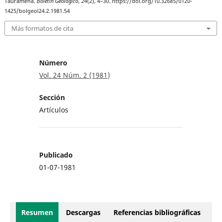
Tauramena.
Boletín Geológico
,
24
(2), 4–30. https://doi.org/10.32685/0120-
1425/bolgeol24.2.1981.54
Más formatos de cita
Número
Vol. 24 Núm. 2 (1981)
Sección
Artículos
Publicado
01-07-1981
Resumen
Descargas
Referencias bibliográficas