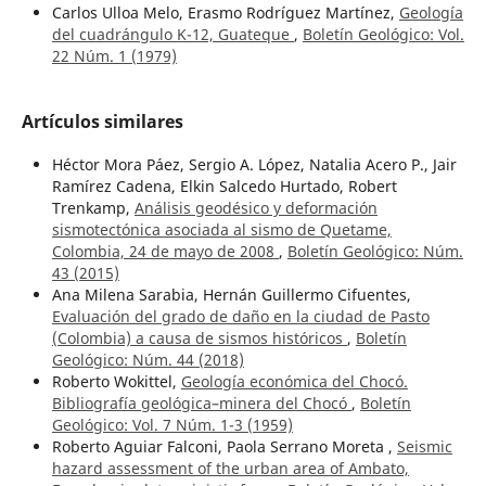
Carlos Ulloa Melo, Erasmo Rodríguez Martínez,
Geología
del cuadrángulo K-12, Guateque
,
Boletín Geológico: Vol.
22 Núm. 1 (1979)
Artículos similares
Héctor Mora Páez, Sergio A. López, Natalia Acero P., Jair
Ramírez Cadena, Elkin Salcedo Hurtado, Robert
Trenkamp,
Análisis geodésico y deformación
sismotectónica asociada al sismo de Quetame,
Colombia, 24 de mayo de 2008
,
Boletín Geológico: Núm.
43 (2015)
Ana Milena Sarabia, Hernán Guillermo Cifuentes,
Evaluación del grado de daño en la ciudad de Pasto
(Colombia) a causa de sismos históricos
,
Boletín
Geológico: Núm. 44 (2018)
Roberto Wokittel,
Geología económica del Chocó.
Bibliografía geológica–minera del Chocó
,
Boletín
Geológico: Vol. 7 Núm. 1-3 (1959)
Roberto Aguiar Falconi, Paola Serrano Moreta ,
Seismic
hazard assessment of the urban area of Ambato,