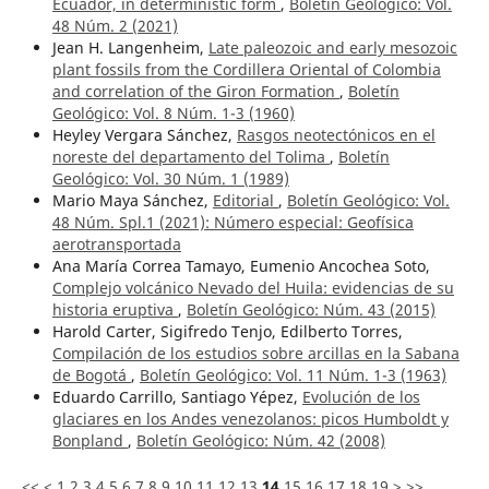
Ecuador, in deterministic form
,
Boletín Geológico: Vol.
48 Núm. 2 (2021)
Jean H. Langenheim,
Late paleozoic and early mesozoic
plant fossils from the Cordillera Oriental of Colombia
and correlation of the Giron Formation
,
Boletín
Geológico: Vol. 8 Núm. 1-3 (1960)
Heyley Vergara Sánchez,
Rasgos neotectónicos en el
noreste del departamento del Tolima
,
Boletín
Geológico: Vol. 30 Núm. 1 (1989)
Mario Maya Sánchez,
Editorial
,
Boletín Geológico: Vol.
48 Núm. Spl.1 (2021): Número especial: Geofísica
aerotransportada
Ana María Correa Tamayo, Eumenio Ancochea Soto,
Complejo volcánico Nevado del Huila: evidencias de su
historia eruptiva
,
Boletín Geológico: Núm. 43 (2015)
Harold Carter, Sigifredo Tenjo, Edilberto Torres,
Compilación de los estudios sobre arcillas en la Sabana
de Bogotá
,
Boletín Geológico: Vol. 11 Núm. 1-3 (1963)
Eduardo Carrillo, Santiago Yépez,
Evolución de los
glaciares en los Andes venezolanos: picos Humboldt y
Bonpland
,
Boletín Geológico: Núm. 42 (2008)
<<
<
1
2
3
4
5
6
7
8
9
10
11
12
13
14
15
16
17
18
19
>
>>