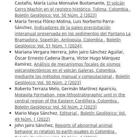
Castaño, María Luisa Monsalve Bustamante,
El volcán
Cerro Machín en el registro histórico, Tolima, Colombia
,
Boletín Geológico: Vol. 50 Núm. 2 (2023)
María Teresa Flórez-Molina, Luis Norberto Parra-
Sánchez,
Indicadores de la paleo precipitación
interanual preservada en los sedimentos del Pantano La
Bramadora, Sopetrán, Antioquia, Colombia
,
Boletín
Geológico: Vol. 51 Núm. 1 (2024):
Mariana Vergara Herrera, John Jairo Sánchez Aguilar,
Óscar Ernesto Cadena Ibarra, Víctor Hugo Márquez
Ramírez,
Análisis de mecanismos focales de sismos
volcanotectónicos en el volcán Galeras, Colombia,
mediante los métodos manual y computacional
,
Boletín
Geológico: Vol. 50 Núm. 2 (2023)
Roberto Terraza Melo, Germán Martínez Aparicio,
Motavita Formation, new lithostratigraphic unit in the
central region of the Eastern Cordillera, Colombia
,
Boletín Geológico: Vol. 50 Núm. 2 (2023)
Mario Maya Sánchez,
Editorial
,
Boletín Geológico: Vol.
49 Núm. 1 (2022)
John Jairo Sánchez,
Reports of abnormal animal
behavior in relation to earth-quakes in Colombia
,