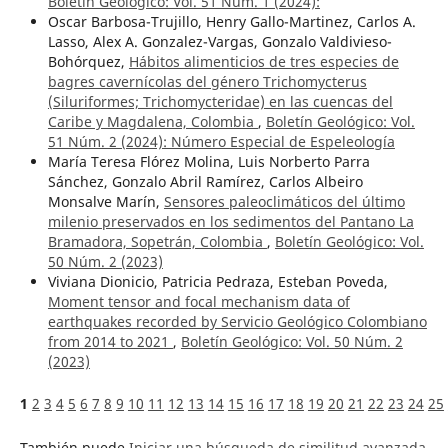
Boletín Geológico: Vol. 51 Núm. 1 (2024):
Oscar Barbosa-Trujillo, Henry Gallo-Martinez, Carlos A.
Lasso, Alex A. Gonzalez-Vargas, Gonzalo Valdivieso-
Bohórquez,
Hábitos alimenticios de tres especies de
bagres cavernícolas del género Trichomycterus
(Siluriformes; Trichomycteridae) en las cuencas del
Caribe y Magdalena, Colombia
,
Boletín Geológico: Vol.
51 Núm. 2 (2024): Número Especial de Espeleología
María Teresa Flórez Molina, Luis Norberto Parra
Sánchez, Gonzalo Abril Ramírez, Carlos Albeiro
Monsalve Marín,
Sensores paleoclimáticos del último
milenio preservados en los sedimentos del Pantano La
Bramadora, Sopetrán, Colombia
,
Boletín Geológico: Vol.
50 Núm. 2 (2023)
Viviana Dionicio, Patricia Pedraza, Esteban Poveda,
Moment tensor and focal mechanism data of
earthquakes recorded by Servicio Geológico Colombiano
from 2014 to 2021
,
Boletín Geológico: Vol. 50 Núm. 2
(2023)
1
2
3
4
5
6
7
8
9
10
11
12
13
14
15
16
17
18
19
20
21
22
23
24
25
También puede
Iniciar una búsqueda de similitud avanzada