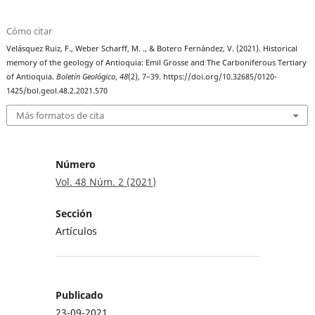
Cómo citar
Velásquez Ruiz, F., Weber Scharff, M. ., & Botero Fernández, V. (2021). Historical
memory of the geology of Antioquia: Emil Grosse and The Carboniferous Tertiary
of Antioquia.
Boletín Geológico
,
48
(2), 7–39. https://doi.org/10.32685/0120-
1425/bol.geol.48.2.2021.570
Más formatos de cita
Número
Vol. 48 Núm. 2 (2021)
Sección
Artículos
Publicado
23-09-2021