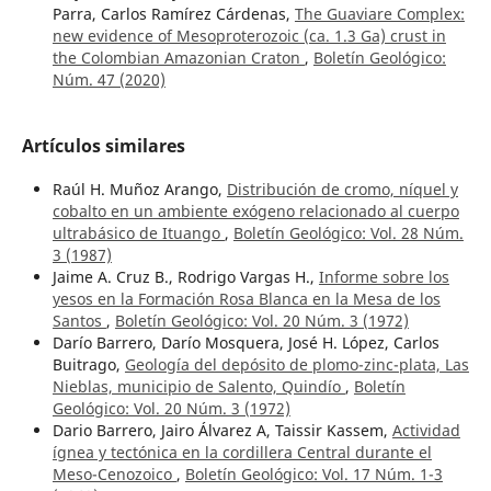
Parra, Carlos Ramírez Cárdenas,
The Guaviare Complex:
new evidence of Mesoproterozoic (ca. 1.3 Ga) crust in
the Colombian Amazonian Craton
,
Boletín Geológico:
Núm. 47 (2020)
Artículos similares
Raúl H. Muñoz Arango,
Distribución de cromo, níquel y
cobalto en un ambiente exógeno relacionado al cuerpo
ultrabásico de Ituango
,
Boletín Geológico: Vol. 28 Núm.
3 (1987)
Jaime A. Cruz B., Rodrigo Vargas H.,
Informe sobre los
yesos en la Formación Rosa Blanca en la Mesa de los
Santos
,
Boletín Geológico: Vol. 20 Núm. 3 (1972)
Darío Barrero, Darío Mosquera, José H. López, Carlos
Buitrago,
Geología del depósito de plomo-zinc-plata, Las
Nieblas, municipio de Salento, Quindío
,
Boletín
Geológico: Vol. 20 Núm. 3 (1972)
Dario Barrero, Jairo Álvarez A, Taissir Kassem,
Actividad
ígnea y tectónica en la cordillera Central durante el
Meso-Cenozoico
,
Boletín Geológico: Vol. 17 Núm. 1-3