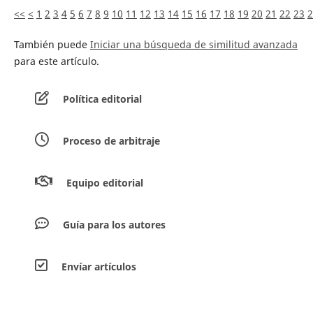
<<
<
1
2
3
4
5
6
7
8
9
10
11
12
13
14
15
16
17
18
19
20
21
22
23
2
También puede
Iniciar una búsqueda de similitud avanzada
para este artículo.
Política editorial
Proceso de arbitraje
Equipo editorial
Guía para los autores
Envíar artículos