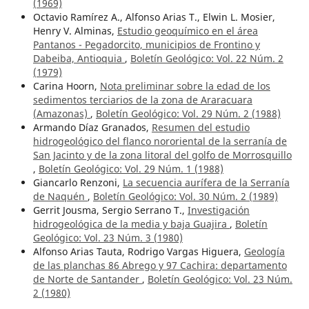
(1969)
Octavio Ramírez A., Alfonso Arias T., Elwin L. Mosier,
Henry V. Alminas,
Estudio geoquímico en el área
Pantanos - Pegadorcito, municipios de Frontino y
Dabeiba, Antioquia
,
Boletín Geológico: Vol. 22 Núm. 2
(1979)
Carina Hoorn,
Nota preliminar sobre la edad de los
sedimentos terciarios de la zona de Araracuara
(Amazonas)
,
Boletín Geológico: Vol. 29 Núm. 2 (1988)
Armando Díaz Granados,
Resumen del estudio
hidrogeológico del flanco nororiental de la serranía de
San Jacinto y de la zona litoral del golfo de Morrosquillo
,
Boletín Geológico: Vol. 29 Núm. 1 (1988)
Giancarlo Renzoni,
La secuencia aurífera de la Serranía
de Naquén
,
Boletín Geológico: Vol. 30 Núm. 2 (1989)
Gerrit Jousma, Sergio Serrano T.,
Investigación
hidrogeológica de la media y baja Guajira
,
Boletín
Geológico: Vol. 23 Núm. 3 (1980)
Alfonso Arias Tauta, Rodrigo Vargas Higuera,
Geología
de las planchas 86 Abrego y 97 Cachira: departamento
de Norte de Santander
,
Boletín Geológico: Vol. 23 Núm.
2 (1980)