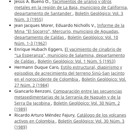
Jesús A. Bueno O.,
Yacimientos de uranio y otros
metales en la región de La Baja, municipio de California,
departamento de Santander
,
Boletín Geológico: Vol. 3
Núm. 3 (1955)
Jean Jacques Morer, Eduardo Nicholls V.,
Informe de la
Mina "El Socorro", Mercurio, municipio de Aguadas,
departamento de Caldas
,
Boletín Geológico: Vol. 10
Núm. 1-3 (1962)
Enrique Hubach Eggers,
El yacimiento de cinabrio de
“La Esperanza”, municipio de Salamina, departamento
de Caldas
,
Boletín Geológico: Vol. 1 Núm. 5 (1953)
Hermann Duque Caro,
Estilo estructural, diapirismo y
episodios de acrecimiento del terreno Sinú-San Jacinto
en el noroccidente de Colombia
,
Boletín Geológico: Vol.
27 Núm. 2 (1984)
Giancarlo Renzoni,
Comparación entre las secuencias
metasedimentarias de la Serranía de Naquén y de la
Serra Da Jacobina
,
Boletín Geológico: Vol. 30 Núm. 2
(1989)
Ricardo Arturo Méndez Fajury,
Catálogo de los volcanes
activos en Colombia
,
Boletín Geológico: Vol. 30 Núm. 3
(1989)