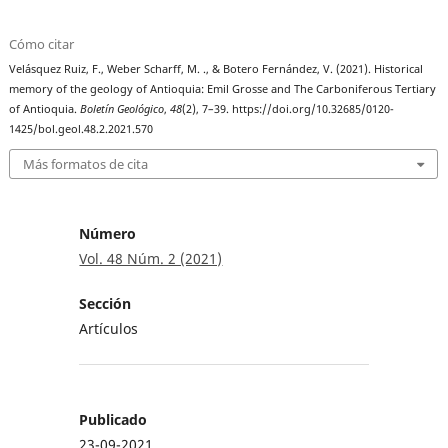
Cómo citar
Velásquez Ruiz, F., Weber Scharff, M. ., & Botero Fernández, V. (2021). Historical
memory of the geology of Antioquia: Emil Grosse and The Carboniferous Tertiary
of Antioquia.
Boletín Geológico
,
48
(2), 7–39. https://doi.org/10.32685/0120-
1425/bol.geol.48.2.2021.570
Más formatos de cita
Número
Vol. 48 Núm. 2 (2021)
Sección
Artículos
Publicado
23-09-2021