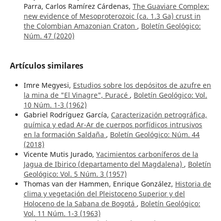
Parra, Carlos Ramírez Cárdenas,
The Guaviare Complex:
new evidence of Mesoproterozoic (ca. 1.3 Ga) crust in
the Colombian Amazonian Craton
,
Boletín Geológico:
Núm. 47 (2020)
Artículos similares
Imre Megyesi,
Estudios sobre los depósitos de azufre en
la mina de "El Vinagre", Puracé
,
Boletín Geológico: Vol.
10 Núm. 1-3 (1962)
Gabriel Rodríguez García,
Caracterización petrográfica,
química y edad Ar-Ar de cuerpos porfídicos intrusivos
en la formación Saldaña
,
Boletín Geológico: Núm. 44
(2018)
Vicente Mutis Jurado,
Yacimientos carboníferos de la
Jagua de Ibirico (departamento del Magdalena)
,
Boletín
Geológico: Vol. 5 Núm. 3 (1957)
Thomas van der Hammen, Enrique González,
Historia de
clima y vegetación del Pleistoceno Superior y del
Holoceno de la Sabana de Bogotá
,
Boletín Geológico:
Vol. 11 Núm. 1-3 (1963)