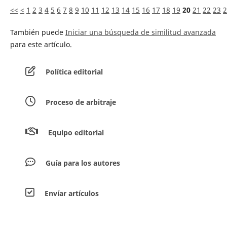
<<
<
1
2
3
4
5
6
7
8
9
10
11
12
13
14
15
16
17
18
19
20
21
22
23
2
También puede
Iniciar una búsqueda de similitud avanzada
para este artículo.
Política editorial
Proceso de arbitraje
Equipo editorial
Guía para los autores
Envíar artículos