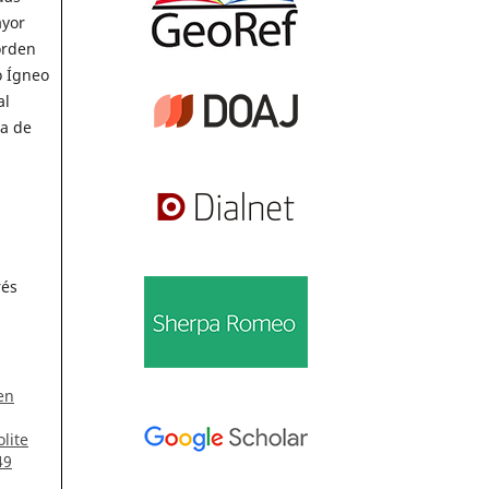
ayor
orden
o Ígneo
al
ta de
rés
en
lite
49