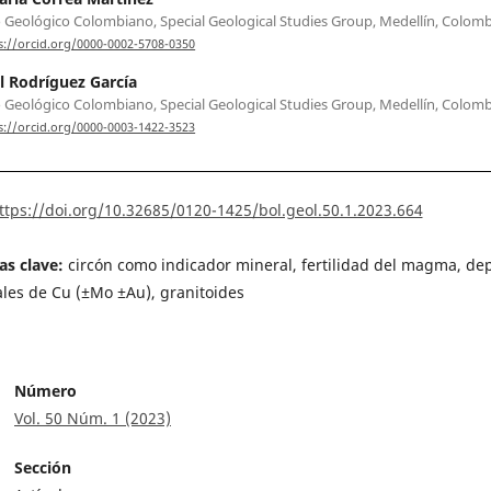
o Geológico Colombiano, Special Geological Studies Group, Medellín, Colomb
s://orcid.org/0000-0002-5708-0350
l Rodríguez García
o Geológico Colombiano, Special Geological Studies Group, Medellín, Colomb
s://orcid.org/0000-0003-1422-3523
ttps://doi.org/10.32685/0120-1425/bol.geol.50.1.2023.664
as clave:
circón como indicador mineral, fertilidad del magma, de
les de Cu (±Mo ±Au), granitoides
Número
Vol. 50 Núm. 1 (2023)
Sección