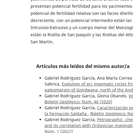
presentan potencial fertilidad para los yacimient
potencial de fertilidad relativa son las facies diorí
decreciente, con un potencial intermedio están las
Intrusivo-Extrusivo y un cuerpo menor del Monzogr
están la Riolita de San Joaquín y las Riolitas del A
San Martín.
Artículos más leídos del mismo autor/a
Gabriel Rodríguez García, Ana María Correa
Sabrica,
Evolution of arc magmatic cycles fr
paleomargin of Gondwana, north of the An
Gabriel Rodríguez García, Gloria Obando,
Vo
Boletín Geológico: Núm. 46 (2020)
Gabriel Rodríguez García,
Caracterización p
la formación Saldaña
,
Boletín Geológico: N
Gabriel Rodríguez García,
Petrographic, che
and its correlation with Ordovician magmat
Núm. 1 (2022)