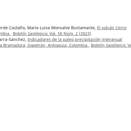
verde Castaño, María Luisa Monsalve Bustamante,
El volcán Cerro
lombia
,
Boletín Geológico: Vol. 50 Núm. 2 (2023)
Parra-Sánchez,
Indicadores de la paleo precipitación interanual
La Bramadora, Sopetrán, Antioquia, Colombia
,
Boletín Geológico: Vo
arra Sánchez, Gonzalo Abril Ramírez, Carlos Albeiro Monsalve Marí
o preservados en los sedimentos del Pantano La Bramadora, Sopetr
 (2023)
lazar-Velásquez, Luisa Fernanda Meza-Maldonado ,
Microclimas en
 evaluación fisicoquímica
,
Boletín Geológico: Vol. 51 Núm. 2 (2024
argas, Wadi Elim Sosa-González,
Un evento de extinción local en el
 registro para un ambiente subterráneo en Colombia
,
Boletín
pecial de Espeleología
 y espeleogénesis de cuevas de cuarzoarenita en la serranía de
arí, Colombia
,
Boletín Geológico: Vol. 51 Núm. 2 (2024): Número
z Aguilar, Óscar Ernesto Cadena Ibarra, Víctor Hugo Márquez Ramí