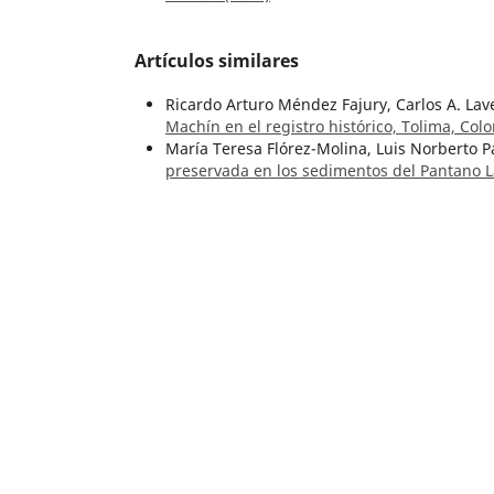
Artículos similares
Ricardo Arturo Méndez Fajury, Carlos A. La
Machín en el registro histórico, Tolima, Co
María Teresa Flórez-Molina, Luis Norberto 
preservada en los sedimentos del Pantano 
51 Núm. 1 (2024):
María Teresa Flórez Molina, Luis Norberto P
Sensores paleoclimáticos del último mileni
Colombia
,
Boletín Geológico: Vol. 50 Núm. 2
Gustavo Garzón-Valencia, Sonia Patricia Sa
cuatro cavidades subterráneas colombianas:
Número Especial de Espeleología
César Augusto Castellanos-Morales, Frank V
área kárstica de La Paz, Santander. Primer
Geológico: Vol. 51 Núm. 2 (2024): Número Es
Francesco Sauro, Carlos A. Lasso,
Geoquímica
Chiribiquete, sector de los ríos Caquetá y Y
Especial de Espeleología
Mariana Vergara Herrera, John Jairo Sánche