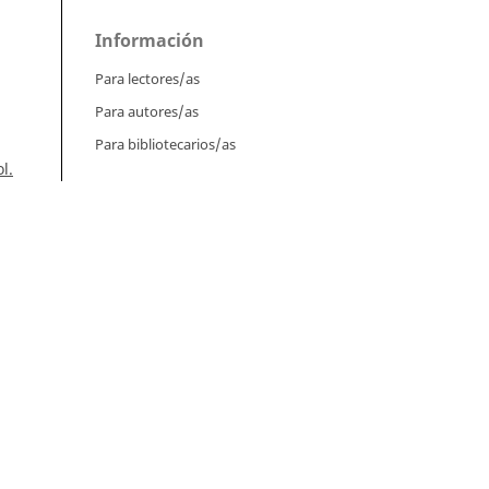
Información
Para lectores/as
Para autores/as
Para bibliotecarios/as
l.
n,
án,
Tutoriales
Intrucciones para autores
Cómo enviar un artículo
):
Cómo cargar una versión corregida
Cómo diligenciar metadatos en OJS
Instrucciones para revisores
Cómo hacer una revisión
Instrucciones para editores
rez,
Cómo enviar un artículo a revisión