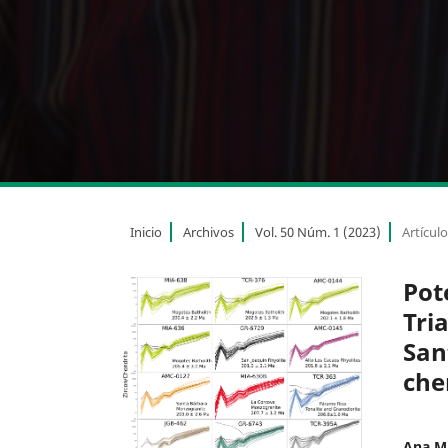
Inicio
Archivos
Vol. 50 Núm. 1 (2023)
Artícul
Pote
Tri
San
che
Ana Ma