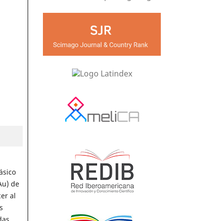
ásico
Au) de
er al
s
das