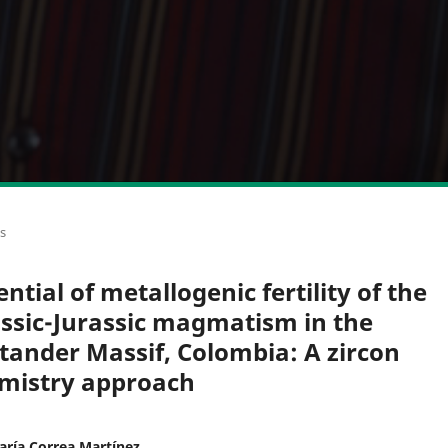
os
ntial of metallogenic fertility of the
assic-Jurassic magmatism in the
tander Massif, Colombia: A zircon
mistry approach
ría Correa Martínez