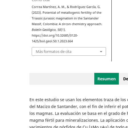
Correa Martínez, A. M., & Rodríguez García, G.
(2023). Potential of metallogenic fertility of the
Triassic-Jurassic magmatism in the Santander
Massif, Colombia: A zircon chemistry approach.
Boletín Geológico
,
50
(1).
https://doi.org/10.32685/0120-
1425/bol.geol.50.1.2023.664
Más formatos de cita
Resumen
De
En este estudio se usan los elementos traza de los 
del Macizo de Santander, con el fin de inferir el p
los magmas. La evaluación se basa en el grado de 
magma fértil para mineralizaciones. La aplicación d
yacimientos de pórfidos de Cu (±Mo ±Au) de todo e