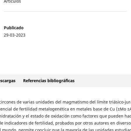
Artículos
Publicado
29-03-2023
scargas
Referencias bibliográficas
circones de varias unidades del magmatismo del límite triásico-jur
otencial de fertilidad metalogenética en metales base de Cu (±Mo ±
hidratación y el estado de oxidación como factores que pueden hac
e indicadores de fertilidad, probados por otros autores en diverso
l mundo, permite concluir que la mayoría de las unidades estudia