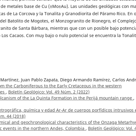
os de metales base de Cu (±Mo±Au). Las unidades geológicas con m
ticas de La Corcova y la Tonalita y Granodiorita del Páramo Rico. En 
 del Batolito de Mogotes, el Monzogranito de Rionegro, el Complej
anito de Santa Bárbara, mientras que con un posible bajo potenci
lto Los Cacaos. Con muy bajo o nulo potencial se encuentra la Tonali
 Martínez, Juan Pablo Zapata, Diego Armando Ramírez, Carlos And
om the Carboniferous to the Early Cretaceous in the western
des
,
Boletín Geológico: Vol. 49 Núm. 2 (2022)
lcanism of the La Quinta Formation in the Perijá mountain range
,
etrográfica, química y edad Ar-Ar de cuerpos porfídicos intrusivos 
úm. 44 (2018)
mical and geochronological characteristics of the Onzaga Metarhyo
ic events in the northern Andes, Colombia
,
Boletín Geológico: Vol. 