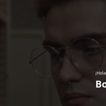
¡Hola
Bo