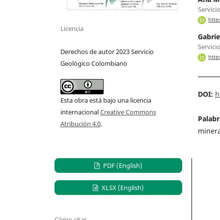
Servici
http
Licencia
Gabrie
Servici
Derechos de autor 2023 Servicio
http
Geológico Colombiano
DOI:
h
Esta obra está bajo una licencia
internacional
Creative Commons
Palabr
Atribución 4.0
.
minera
PDF (English)
XLSX (English)
Cómo citar