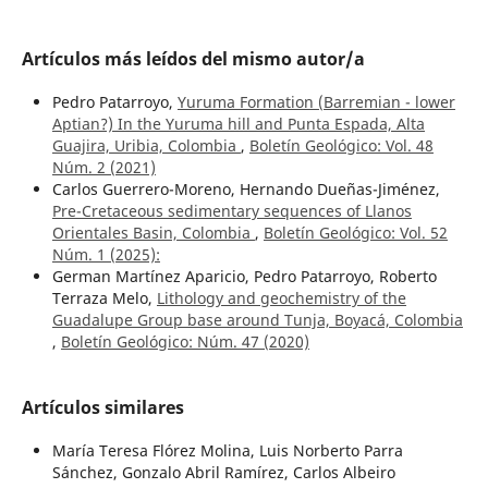
Artículos más leídos del mismo autor/a
Pedro Patarroyo,
Yuruma Formation (Barremian - lower
Aptian?) In the Yuruma hill and Punta Espada, Alta
Guajira, Uribia, Colombia
,
Boletín Geológico: Vol. 48
Núm. 2 (2021)
Carlos Guerrero-Moreno, Hernando Dueñas-Jiménez,
Pre-Cretaceous sedimentary sequences of Llanos
Orientales Basin, Colombia
,
Boletín Geológico: Vol. 52
Núm. 1 (2025):
German Martínez Aparicio, Pedro Patarroyo, Roberto
Terraza Melo,
Lithology and geochemistry of the
Guadalupe Group base around Tunja, Boyacá, Colombia
,
Boletín Geológico: Núm. 47 (2020)
Artículos similares
María Teresa Flórez Molina, Luis Norberto Parra
Sánchez, Gonzalo Abril Ramírez, Carlos Albeiro