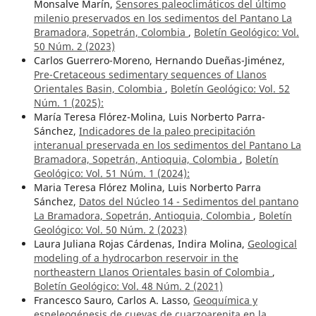
Monsalve Marín,
Sensores paleoclimáticos del último
milenio preservados en los sedimentos del Pantano La
Bramadora, Sopetrán, Colombia
,
Boletín Geológico: Vol.
50 Núm. 2 (2023)
Carlos Guerrero-Moreno, Hernando Dueñas-Jiménez,
Pre-Cretaceous sedimentary sequences of Llanos
Orientales Basin, Colombia
,
Boletín Geológico: Vol. 52
Núm. 1 (2025):
María Teresa Flórez-Molina, Luis Norberto Parra-
Sánchez,
Indicadores de la paleo precipitación
interanual preservada en los sedimentos del Pantano La
Bramadora, Sopetrán, Antioquia, Colombia
,
Boletín
Geológico: Vol. 51 Núm. 1 (2024):
Maria Teresa Flórez Molina, Luis Norberto Parra
Sánchez,
Datos del Núcleo 14 - Sedimentos del pantano
La Bramadora, Sopetrán, Antioquia, Colombia
,
Boletín
Geológico: Vol. 50 Núm. 2 (2023)
Laura Juliana Rojas Cárdenas, Indira Molina,
Geological
modeling of a hydrocarbon reservoir in the
northeastern Llanos Orientales basin of Colombia
,
Boletín Geológico: Vol. 48 Núm. 2 (2021)
Francesco Sauro, Carlos A. Lasso,
Geoquímica y
espeleogénesis de cuevas de cuarzoarenita en la