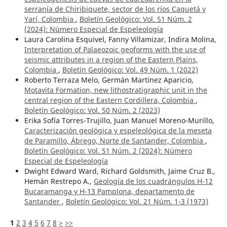
serranía de Chiribiquete, sector de los ríos Caquetá y
Yarí, Colombia
,
Boletín Geológico: Vol. 51 Núm. 2
(2024): Número Especial de Espeleología
Laura Carolina Esquivel, Fanny Villamizar, Indira Molina,
Interpretation of Palaeozoic geoforms with the use of
seismic attributes in a region of the Eastern Plains,
Colombia
,
Boletín Geológico: Vol. 49 Núm. 1 (2022)
Roberto Terraza Melo, Germán Martínez Aparicio,
Motavita Formation, new lithostratigraphic unit in the
central region of the Eastern Cordillera, Colombia
,
Boletín Geológico: Vol. 50 Núm. 2 (2023)
Erika Sofía Torres-Trujillo, Juan Manuel Moreno-Murillo,
Caracterización geológica y espeleológica de la meseta
de Paramillo, Ábrego, Norte de Santander, Colombia
,
Boletín Geológico: Vol. 51 Núm. 2 (2024): Número
Especial de Espeleología
Dwight Edward Ward, Richard Goldsmith, Jaime Cruz B.,
Hemán Restrepo A.,
Geología de los cuadrángulos H-12
Bucaramanga y H-13 Pamplona, departamento de
Santander
,
Boletín Geológico: Vol. 21 Núm. 1-3 (1973)
1
2
3
4
5
6
7
8
>
>>