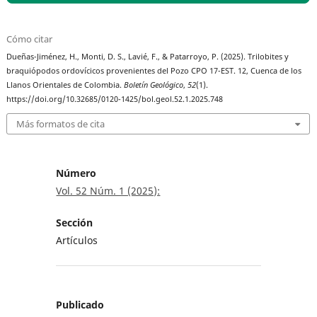
Cómo citar
Dueñas-Jiménez, H., Monti, D. S., Lavié, F., & Patarroyo, P. (2025). Trilobites y
braquiópodos ordovícicos provenientes del Pozo CPO 17-EST. 12, Cuenca de los
Llanos Orientales de Colombia.
Boletín Geológico
,
52
(1).
https://doi.org/10.32685/0120-1425/bol.geol.52.1.2025.748
Más formatos de cita
Número
Vol. 52 Núm. 1 (2025):
Sección
Artículos
Publicado