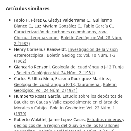
Artículos similares
Fabio H. Pérez G, Gladys Valderrama C., Guillermo
Blanco C., Luz Myriam González C., Fabio García C.,
Caracterización de carbones colombianos, zona
Checua–Lenguazaque
,
Boletín Geológico: Vol. 28 Núm.
2 (1987)
Henry Cornelius Raasveldt,
Investigación de la visión
estereoscópica
,
Boletín Geológico: Vol. 10 Núm. 1-3
(1962)
Giancarlo Renzoni,
Geología del cuadrángulo J-12 Tunja
,
Boletín Geológico: Vol. 24 Núm. 2 (1981)
Carlos E. Ulloa Melo, Erasmo Rodríguez Martínez,
Geología del cuadrángulo K-13, Tauramena
,
Boletín
Geológico: Vol. 24 Núm. 2 (1981)
Humberto Rosas García,
Estudio sobre los depósitos de
Bauxita en Cauca y Valle especialmente en el área de
Morales y Cabijo
,
Boletín Geológico: Vol. 22 Núm. 1
(1979)
Roberto Wokittel, Jaime López Casas,
Estudios mineros y
geológicos de la región del Guavio y de los Farallones