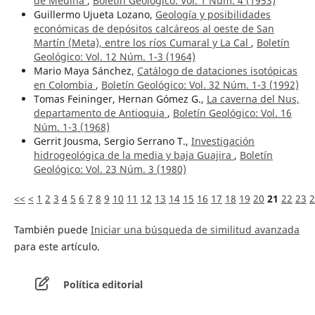
de Medina
,
Boletín Geológico: Vol. 1 Núm. 4 (1953)
Guillermo Ujueta Lozano,
Geología y posibilidades
económicas de depósitos calcáreos al oeste de San
Martín (Meta), entre los ríos Cumaral y La Cal
,
Boletín
Geológico: Vol. 12 Núm. 1-3 (1964)
Mario Maya Sánchez,
Catálogo de dataciones isotópicas
en Colombia
,
Boletín Geológico: Vol. 32 Núm. 1-3 (1992)
Tomas Feininger, Hernan Gómez G.,
La caverna del Nus,
departamento de Antioquia
,
Boletín Geológico: Vol. 16
Núm. 1-3 (1968)
Gerrit Jousma, Sergio Serrano T.,
Investigación
hidrogeológica de la media y baja Guajira
,
Boletín
Geológico: Vol. 23 Núm. 3 (1980)
<<
<
1
2
3
4
5
6
7
8
9
10
11
12
13
14
15
16
17
18
19
20
21
22
23
2
También puede
Iniciar una búsqueda de similitud avanzada
para este artículo.
Política editorial