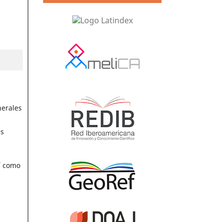
nerales
es
sí como