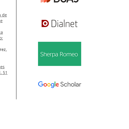
a de
de
ca
o:
rez,
les
. 51
):
Información
Para lectores/as
Para autores/as