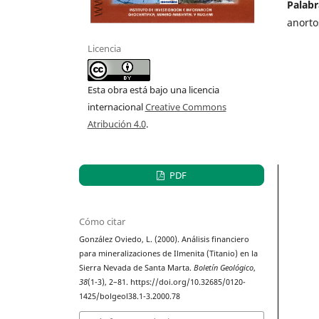
Palabr
anorto
Licencia
Esta obra está bajo una licencia
internacional
Creative Commons
Atribución 4.0
.
PDF
Cómo citar
González Oviedo, L. (2000). Análisis financiero
para mineralizaciones de Ilmenita (Titanio) en la
Sierra Nevada de Santa Marta.
Boletín Geológico
,
38
(1-3), 2–81. https://doi.org/10.32685/0120-
1425/bolgeol38.1-3.2000.78