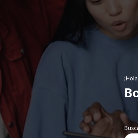
¡Hola
Bo
Busca