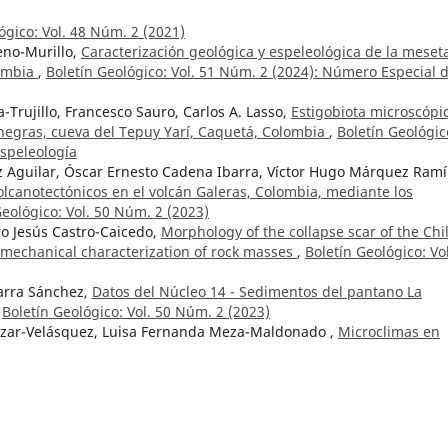
ógico: Vol. 48 Núm. 2 (2021)
eno-Murillo,
Caracterización geológica y espeleológica de la meset
lombia
,
Boletín Geológico: Vol. 51 Núm. 2 (2024): Número Especial 
Trujillo, Francesco Sauro, Carlos A. Lasso,
Estigobiota microscópi
negras, cueva del Tepuy Yarí, Caquetá, Colombia
,
Boletín Geológic
Espeleología
z Aguilar, Óscar Ernesto Cadena Ibarra, Víctor Hugo Márquez Ramí
lcanotectónicos en el volcán Galeras, Colombia, mediante los
Geológico: Vol. 50 Núm. 2 (2023)
ro Jesús Castro-Caicedo,
Morphology of the collapse scar of the Chi
mechanical characterization of rock masses
,
Boletín Geológico: Vol
Parra Sánchez,
Datos del Núcleo 14 - Sedimentos del pantano La
,
Boletín Geológico: Vol. 50 Núm. 2 (2023)
lazar-Velásquez, Luisa Fernanda Meza-Maldonado ,
Microclimas en
 evaluación fisicoquímica
,
Boletín Geológico: Vol. 51 Núm. 2 (2024
 y espeleogénesis de cuevas de cuarzoarenita en la serranía de
arí, Colombia
,
Boletín Geológico: Vol. 51 Núm. 2 (2024): Número