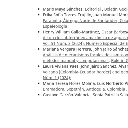
Mario Maya Sánchez,
Editorial
,
Boletín Geol
Erika Sofía Torres-Trujillo, Juan Manuel Mor
Paramillo, Ábrego, Norte de Santander, Co
Espeleología
Henry William Gallo-Martínez, Oscar Barbosa-
de un río subterráneo amazónico de aguas 
Vol. 51 Núm. 2 (2024): Número Especial de 
Mariana Vergara Herrera, John Jairo Sánche
Análisis de mecanismos focales de sismos vo
métodos manual y computacional
,
Boletín 
Laura Viviana Paez, John Jairo Sánchez, Álva
Volcano (Colombia-Ecuador border) and geo
Núm. 1 (2024):
Maria Teresa Flórez Molina, Luis Norberto 
Bramadora, Sopetrán, Antioquia, Colombia
Gustavo Garzón-Valencia, Sonia Patricia Sa
cuatro cavidades subterráneas colombianas:
Número Especial de Espeleología
Francesco Sauro, Carlos A. Lasso,
Geoquímica
Chiribiquete, sector de los ríos Caquetá y Y
Especial de Espeleología