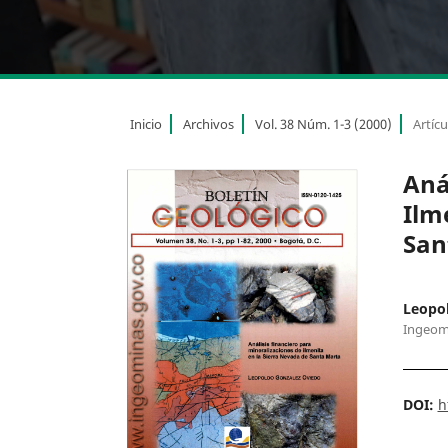
Inicio
Archivos
Vol. 38 Núm. 1-3 (2000)
Artícu
Aná
Ilm
San
Leopo
Ingeom
DOI:
h