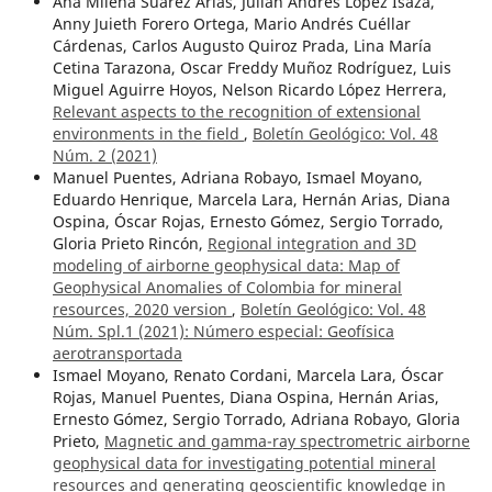
Ana Milena Suárez Arias, Julián Andrés López Isaza,
Anny Juieth Forero Ortega, Mario Andrés Cuéllar
Cárdenas, Carlos Augusto Quiroz Prada, Lina María
Cetina Tarazona, Oscar Freddy Muñoz Rodríguez, Luis
Miguel Aguirre Hoyos, Nelson Ricardo López Herrera,
Relevant aspects to the recognition of extensional
environments in the field
,
Boletín Geológico: Vol. 48
Núm. 2 (2021)
Manuel Puentes, Adriana Robayo, Ismael Moyano,
Eduardo Henrique, Marcela Lara, Hernán Arias, Diana
Ospina, Óscar Rojas, Ernesto Gómez, Sergio Torrado,
Gloria Prieto Rincón,
Regional integration and 3D
modeling of airborne geophysical data: Map of
Geophysical Anomalies of Colombia for mineral
resources, 2020 version
,
Boletín Geológico: Vol. 48
Núm. Spl.1 (2021): Número especial: Geofísica
aerotransportada
Ismael Moyano, Renato Cordani, Marcela Lara, Óscar
Rojas, Manuel Puentes, Diana Ospina, Hernán Arias,
Ernesto Gómez, Sergio Torrado, Adriana Robayo, Gloria
Prieto,
Magnetic and gamma-ray spectrometric airborne
geophysical data for investigating potential mineral
resources and generating geoscientific knowledge in