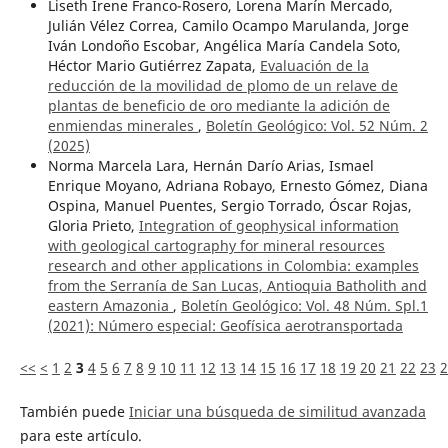
Liseth Irene Franco-Rosero, Lorena Marín Mercado,
Julián Vélez Correa, Camilo Ocampo Marulanda, Jorge
Iván Londoño Escobar, Angélica María Candela Soto,
Héctor Mario Gutiérrez Zapata,
Evaluación de la
reducción de la movilidad de plomo de un relave de
plantas de beneficio de oro mediante la adición de
enmiendas minerales
,
Boletín Geológico: Vol. 52 Núm. 2
(2025)
Norma Marcela Lara, Hernán Darío Arias, Ismael
Enrique Moyano, Adriana Robayo, Ernesto Gómez, Diana
Ospina, Manuel Puentes, Sergio Torrado, Óscar Rojas,
Gloria Prieto,
Integration of geophysical information
with geological cartography for mineral resources
research and other applications in Colombia: examples
from the Serranía de San Lucas, Antioquia Batholith and
eastern Amazonia
,
Boletín Geológico: Vol. 48 Núm. Spl.1
(2021): Número especial: Geofísica aerotransportada
<<
<
1
2
3
4
5
6
7
8
9
10
11
12
13
14
15
16
17
18
19
20
21
22
23
2
También puede
Iniciar una búsqueda de similitud avanzada
para este artículo.