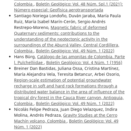
Colombia
,
Boletín Geológico: Vol. 48 Núm. Spl.1 (2021):
Número especial: Geofísica aerotransportada
Santiago Noriega Londoño, Duván Jaraba, María Paula
Ruiz, María Isabel Marín-Cerón, Sergio Andrés
Restrepo-Moreno,
Magnetic fabric of deformed
Quaternary sediments: contributions to the
understanding of the neotectonic activity in the
surroundings of the Aburrá Valley, Central Cordillera,
Colombia
,
Boletín Geológico: Vol. 49 Núm. 1 (2022)
Hans Bürg,
Catálogo de las amonitas de Colombia. Parte
l. Pulchelliidae
,
Boletín Geológico: Vol. 4 Núm. 1 (1956)
Breiner Dan Bastidas, Juliana Ossa, Cristina Martínez,
María Alejandra Vela, Teresita Betancur, Arbei Osorio,
Region-scale estimation of potential groundwater
recharge in soft and hard rock formations through a
distributed water balance in the area of influence of the
tropical dry forest in the Cauca River canyon, Antioquia,
Colombia
,
Boletín Geológico: Vol. 49 Núm. 1 (2022)
Nicolás Felipe Pedraza, Juan Diego Velazquez, Indira
Molina, Andrés Pedraza,
Gravity Studies at the Cerro
Machín volcano, Colombia
,
Boletín Geológico: Vol. 49
Núm. 1 (2022)