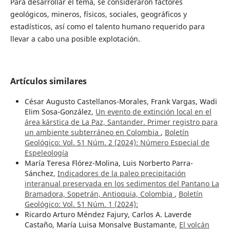
Para desarrollar el tema, se consideraron factores
geológicos, mineros, físicos, sociales, geográficos y
estadísticos, así como el talento humano requerido para
llevar a cabo una posible explotación.
Artículos similares
César Augusto Castellanos-Morales, Frank Vargas, Wadi
Elim Sosa-González,
Un evento de extinción local en el
área kárstica de La Paz, Santander. Primer registro para
un ambiente subterráneo en Colombia
,
Boletín
Geológico: Vol. 51 Núm. 2 (2024): Número Especial de
Espeleología
María Teresa Flórez-Molina, Luis Norberto Parra-
Sánchez,
Indicadores de la paleo precipitación
interanual preservada en los sedimentos del Pantano La
Bramadora, Sopetrán, Antioquia, Colombia
,
Boletín
Geológico: Vol. 51 Núm. 1 (2024):
Ricardo Arturo Méndez Fajury, Carlos A. Laverde
Castaño, María Luisa Monsalve Bustamante,
El volcán