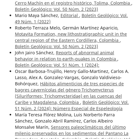
Cerro Machín en el registro histórico, Tolima, Colombia
,
Boletín Geológico: Vol. 50 Núm. 2 (2023)
Mario Maya Sánchez,
Editorial
,
Boletín Geológico: Vol.
49 Núm. 1 (2022)
Roberto Terraza Melo, Germán Martínez Aparicio,
Motavita Formation, new lithostratigraphic unit in the
central region of the Eastern Cordillera, Colombia
,
Boletín Geológico: Vol. 50 Núm. 2 (2023)
John Jairo Sánchez,
Reports of abnormal animal
behavior in relation to earth-quakes in Colombia
,
Boletín Geológico: Vol. 51 Núm. 1 (2024):
Oscar Barbosa-Trujillo, Henry Gallo-Martinez, Carlos A.
Lasso, Alex A. Gonzalez-Vargas, Gonzalo Valdivieso-
Bohórquez,
Hábitos alimenticios de tres especies de
bagres cavernícolas del género Trichomycterus
(Siluriformes; Trichomycteridae) en las cuencas del
Caribe y Magdalena, Colombia
,
Boletín Geológico: Vol.
51 Núm. 2 (2024): Número Especial de Espeleología
María Teresa Flórez Molina, Luis Norberto Parra
Sánchez, Gonzalo Abril Ramírez, Carlos Albeiro
Monsalve Marín,
Sensores paleoclimáticos del último
milenio preservados en los sedimentos del Pantano La