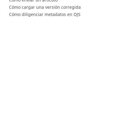
Cómo cargar una versión corregida
Cómo diligenciar metadatos en OJS
Instrucciones para revisores
Cómo hacer una revisión
Instrucciones para editores
Cómo enviar un artículo a revisión
Cómo enviar correcciones a los autores
Diagonal 53 n.° 34 - 53, Bogotá D.C. Colombia
Lunes a viernes 8.00 a.m. a 5 p.m. para todas
nuestras sedes
Comité Editorial
(601) 220 0200 - Ext. 3048 |