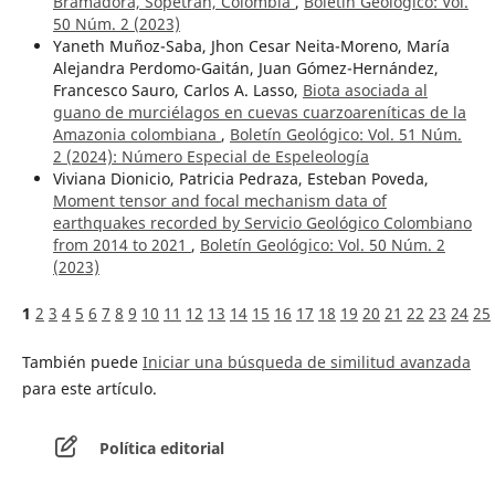
Bramadora, Sopetrán, Colombia
,
Boletín Geológico: Vol.
50 Núm. 2 (2023)
Yaneth Muñoz-Saba, Jhon Cesar Neita-Moreno, María
Alejandra Perdomo-Gaitán, Juan Gómez-Hernández,
Francesco Sauro, Carlos A. Lasso,
Biota asociada al
guano de murciélagos en cuevas cuarzoareníticas de la
Amazonia colombiana
,
Boletín Geológico: Vol. 51 Núm.
2 (2024): Número Especial de Espeleología
Viviana Dionicio, Patricia Pedraza, Esteban Poveda,
Moment tensor and focal mechanism data of
earthquakes recorded by Servicio Geológico Colombiano
from 2014 to 2021
,
Boletín Geológico: Vol. 50 Núm. 2
(2023)
1
2
3
4
5
6
7
8
9
10
11
12
13
14
15
16
17
18
19
20
21
22
23
24
25
También puede
Iniciar una búsqueda de similitud avanzada
para este artículo.
Política editorial