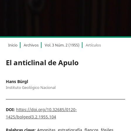
Inicio
Archivos
Vol. 3 Núm. 2 (1955)
Artículos
El anticlinal de Apulo
Hans Bürgl
Instituto Geológico Nacional
DOI:
https://doi.org/10.32685/0120-
1425/bolgeol3.2.1955.104
Palabras clave:
Amonitas, estratigrafía, flancos, fósiles,