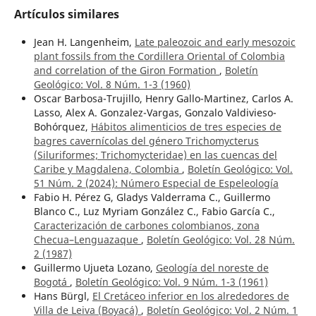
Artículos similares
Jean H. Langenheim,
Late paleozoic and early mesozoic
plant fossils from the Cordillera Oriental of Colombia
and correlation of the Giron Formation
,
Boletín
Geológico: Vol. 8 Núm. 1-3 (1960)
Oscar Barbosa-Trujillo, Henry Gallo-Martinez, Carlos A.
Lasso, Alex A. Gonzalez-Vargas, Gonzalo Valdivieso-
Bohórquez,
Hábitos alimenticios de tres especies de
bagres cavernícolas del género Trichomycterus
(Siluriformes; Trichomycteridae) en las cuencas del
Caribe y Magdalena, Colombia
,
Boletín Geológico: Vol.
51 Núm. 2 (2024): Número Especial de Espeleología
Fabio H. Pérez G, Gladys Valderrama C., Guillermo
Blanco C., Luz Myriam González C., Fabio García C.,
Caracterización de carbones colombianos, zona
Checua–Lenguazaque
,
Boletín Geológico: Vol. 28 Núm.
2 (1987)
Guillermo Ujueta Lozano,
Geología del noreste de
Bogotá
,
Boletín Geológico: Vol. 9 Núm. 1-3 (1961)
Hans Bürgl,
El Cretáceo inferior en los alrededores de
Villa de Leiva (Boyacá)
,
Boletín Geológico: Vol. 2 Núm. 1