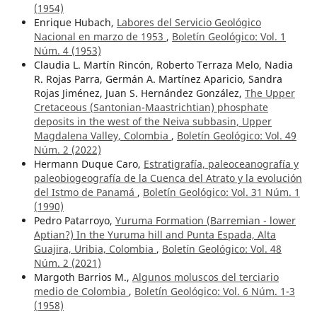
(1954)
Enrique Hubach,
Labores del Servicio Geológico
Nacional en marzo de 1953
,
Boletín Geológico: Vol. 1
Núm. 4 (1953)
Claudia L. Martín Rincón, Roberto Terraza Melo, Nadia
R. Rojas Parra, Germán A. Martínez Aparicio, Sandra
Rojas Jiménez, Juan S. Hernández González,
The Upper
Cretaceous (Santonian-Maastrichtian) phosphate
deposits in the west of the Neiva subbasin, Upper
Magdalena Valley, Colombia
,
Boletín Geológico: Vol. 49
Núm. 2 (2022)
Hermann Duque Caro,
Estratigrafía, paleoceanografía y
paleobiogeografía de la Cuenca del Atrato y la evolución
del Istmo de Panamá
,
Boletín Geológico: Vol. 31 Núm. 1
(1990)
Pedro Patarroyo,
Yuruma Formation (Barremian - lower
Aptian?) In the Yuruma hill and Punta Espada, Alta
Guajira, Uribia, Colombia
,
Boletín Geológico: Vol. 48
Núm. 2 (2021)
Margoth Barrios M.,
Algunos moluscos del terciario
medio de Colombia
,
Boletín Geológico: Vol. 6 Núm. 1-3
(1958)