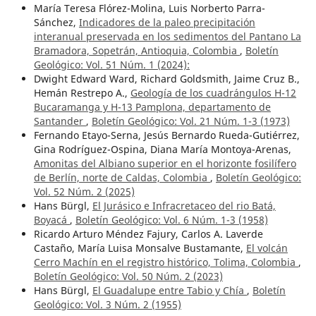
María Teresa Flórez-Molina, Luis Norberto Parra-
Sánchez,
Indicadores de la paleo precipitación
interanual preservada en los sedimentos del Pantano La
Bramadora, Sopetrán, Antioquia, Colombia
,
Boletín
Geológico: Vol. 51 Núm. 1 (2024):
Dwight Edward Ward, Richard Goldsmith, Jaime Cruz B.,
Hemán Restrepo A.,
Geología de los cuadrángulos H-12
Bucaramanga y H-13 Pamplona, departamento de
Santander
,
Boletín Geológico: Vol. 21 Núm. 1-3 (1973)
Fernando Etayo-Serna, Jesús Bernardo Rueda-Gutiérrez,
Gina Rodríguez-Ospina, Diana María Montoya-Arenas,
Amonitas del Albiano superior en el horizonte fosilífero
de Berlín, norte de Caldas, Colombia
,
Boletín Geológico:
Vol. 52 Núm. 2 (2025)
Hans Bürgl,
El Jurásico e Infracretaceo del rio Batá,
Boyacá
,
Boletín Geológico: Vol. 6 Núm. 1-3 (1958)
Ricardo Arturo Méndez Fajury, Carlos A. Laverde
Castaño, María Luisa Monsalve Bustamante,
El volcán
Cerro Machín en el registro histórico, Tolima, Colombia
,
Boletín Geológico: Vol. 50 Núm. 2 (2023)
Hans Bürgl,
El Guadalupe entre Tabio y Chía
,
Boletín
Geológico: Vol. 3 Núm. 2 (1955)