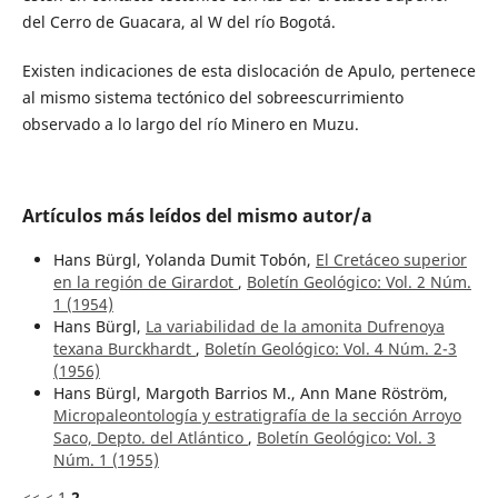
del Cerro de Guacara, al W del río Bogotá.
Existen indicaciones de esta dislocación de Apulo, pertenece
al mismo sistema tectónico del sobreescurrimiento
observado a lo largo del río Minero en Muzu.
Artículos más leídos del mismo autor/a
Hans Bürgl, Yolanda Dumit Tobón,
El Cretáceo superior
en la región de Girardot
,
Boletín Geológico: Vol. 2 Núm.
1 (1954)
Hans Bürgl,
La variabilidad de la amonita Dufrenoya
texana Burckhardt
,
Boletín Geológico: Vol. 4 Núm. 2-3
(1956)
Hans Bürgl, Margoth Barrios M., Ann Mane Röström,
Micropaleontología y estratigrafía de la sección Arroyo
Saco, Depto. del Atlántico
,
Boletín Geológico: Vol. 3
Núm. 1 (1955)
<<
<
1
2