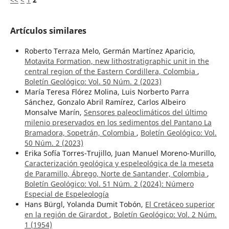
Artículos similares
Roberto Terraza Melo, Germán Martínez Aparicio,
Motavita Formation, new lithostratigraphic unit in the
central region of the Eastern Cordillera, Colombia
,
Boletín Geológico: Vol. 50 Núm. 2 (2023)
María Teresa Flórez Molina, Luis Norberto Parra
Sánchez, Gonzalo Abril Ramírez, Carlos Albeiro
Monsalve Marín,
Sensores paleoclimáticos del último
milenio preservados en los sedimentos del Pantano La
Bramadora, Sopetrán, Colombia
,
Boletín Geológico: Vol.
50 Núm. 2 (2023)
Erika Sofía Torres-Trujillo, Juan Manuel Moreno-Murillo,
Caracterización geológica y espeleológica de la meseta
de Paramillo, Ábrego, Norte de Santander, Colombia
,
Boletín Geológico: Vol. 51 Núm. 2 (2024): Número
Especial de Espeleología
Hans Bürgl, Yolanda Dumit Tobón,
El Cretáceo superior
en la región de Girardot
,
Boletín Geológico: Vol. 2 Núm.
1 (1954)