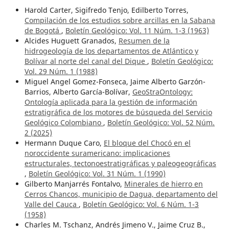
Harold Carter, Sigifredo Tenjo, Edilberto Torres,
Compilación de los estudios sobre arcillas en la Sabana
de Bogotá
,
Boletín Geológico: Vol. 11 Núm. 1-3 (1963)
Alcides Huguett Granados,
Resumen de la
hidrogeología de los departamentos de Atlántico y
Bolívar al norte del canal del Dique
,
Boletín Geológico:
Vol. 29 Núm. 1 (1988)
Miguel Angel Gomez-Fonseca, Jaime Alberto Garzón-
Barrios, Alberto García-Bolívar,
GeoStraOntology:
Ontología aplicada para la gestión de información
estratigráfica de los motores de búsqueda del Servicio
Geológico Colombiano
,
Boletín Geológico: Vol. 52 Núm.
2 (2025)
Hermann Duque Caro,
El bloque del Chocó en el
noroccidente suramericano: implicaciones
estructurales, tectonoestratigráficas y paleogeográficas
,
Boletín Geológico: Vol. 31 Núm. 1 (1990)
Gilberto Manjarrés Fontalvo,
Minerales de hierro en
Cerros Chancos, municipio de Dagua, departamento del
Valle del Cauca
,
Boletín Geológico: Vol. 6 Núm. 1-3
(1958)
Charles M. Tschanz, Andrés Jimeno V., Jaime Cruz B.,