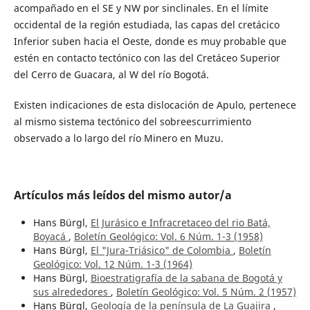
acompañado en el SE y NW por sinclinales. En el límite
occidental de la región estudiada, las capas del cretácico
Inferior suben hacia el Oeste, donde es muy probable que
estén en contacto tectónico con las del Cretáceo Superior
del Cerro de Guacara, al W del río Bogotá.
Existen indicaciones de esta dislocación de Apulo, pertenece
al mismo sistema tectónico del sobreescurrimiento
observado a lo largo del río Minero en Muzu.
Artículos más leídos del mismo autor/a
Hans Bürgl,
El Jurásico e Infracretaceo del rio Batá,
Boyacá
,
Boletín Geológico: Vol. 6 Núm. 1-3 (1958)
Hans Bürgl,
El "Jura-Triásico" de Colombia
,
Boletín
Geológico: Vol. 12 Núm. 1-3 (1964)
Hans Bürgl,
Bioestratigrafía de la sabana de Bogotá y
sus alrededores
,
Boletín Geológico: Vol. 5 Núm. 2 (1957)
Hans Bürgl,
Geología de la península de La Guajira
,