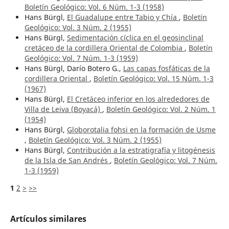
Boletín Geológico: Vol. 6 Núm. 1-3 (1958)
Hans Bürgl,
El Guadalupe entre Tabio y Chía
,
Boletín
Geológico: Vol. 3 Núm. 2 (1955)
Hans Bürgl,
Sedimentación cíclica en el geosinclinal
cretáceo de la cordillera Oriental de Colombia
,
Boletín
Geológico: Vol. 7 Núm. 1-3 (1959)
Hans Bürgl, Darío Botero G.,
Las capas fosfáticas de la
cordillera Oriental
,
Boletín Geológico: Vol. 15 Núm. 1-3
(1967)
Hans Bürgl,
El Cretáceo inferior en los alrededores de
Villa de Leiva (Boyacá)
,
Boletín Geológico: Vol. 2 Núm. 1
(1954)
Hans Bürgl,
Globorotalia fohsi en la formación de Usme
,
Boletín Geológico: Vol. 3 Núm. 2 (1955)
Hans Bürgl,
Contribución a la estratigrafía y litogénesis
de la Isla de San Andrés
,
Boletín Geológico: Vol. 7 Núm.
1-3 (1959)
1
2
>
>>
Artículos similares