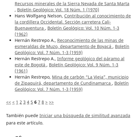
Recursos minerales de la Sierra Nevada de Santa Marta
,
Boletín Geológico: Vol. 18 Núm. 1 (1970)
Hans Wolfgang Nelson,
Contribución al conocimiento de
la cordillera Occidental. Sección carretera Cali-
Buenaventura
,
Boletín Geológico: Vol. 10 Núm. 1-3
(1962)
Hernán Restrepo A.,
Reconocimiento de las minas de
esmeraldas de Muzo, departamento de Boyacá
,
Boletín
Geológico: Vol. 7 Núm. 1-3 (1959)
Hernán Restrepo A.,
Informe geológico del páramo al
este de Bogotá
,
Boletín Geológico: Vol. 9 Núm. 1-3
(1961)
Hernán Restrepo,
Mina de carbón “La Vieja”, municipio
de Zipaquirá, departamento de Cundinamarca
,
Boletín
Geológico: Vol. 7 Núm. 1-3 (1959)
<<
<
1
2
3
4
5
6
7
8
>
>>
También puede
Iniciar una búsqueda de similitud avanzada
para este artículo.