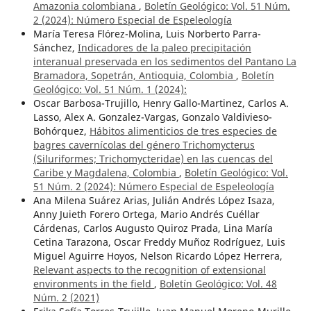
Amazonia colombiana
,
Boletín Geológico: Vol. 51 Núm.
2 (2024): Número Especial de Espeleología
María Teresa Flórez-Molina, Luis Norberto Parra-
Sánchez,
Indicadores de la paleo precipitación
interanual preservada en los sedimentos del Pantano La
Bramadora, Sopetrán, Antioquia, Colombia
,
Boletín
Geológico: Vol. 51 Núm. 1 (2024):
Oscar Barbosa-Trujillo, Henry Gallo-Martinez, Carlos A.
Lasso, Alex A. Gonzalez-Vargas, Gonzalo Valdivieso-
Bohórquez,
Hábitos alimenticios de tres especies de
bagres cavernícolas del género Trichomycterus
(Siluriformes; Trichomycteridae) en las cuencas del
Caribe y Magdalena, Colombia
,
Boletín Geológico: Vol.
51 Núm. 2 (2024): Número Especial de Espeleología
Ana Milena Suárez Arias, Julián Andrés López Isaza,
Anny Juieth Forero Ortega, Mario Andrés Cuéllar
Cárdenas, Carlos Augusto Quiroz Prada, Lina María
Cetina Tarazona, Oscar Freddy Muñoz Rodríguez, Luis
Miguel Aguirre Hoyos, Nelson Ricardo López Herrera,
Relevant aspects to the recognition of extensional
environments in the field
,
Boletín Geológico: Vol. 48
Núm. 2 (2021)