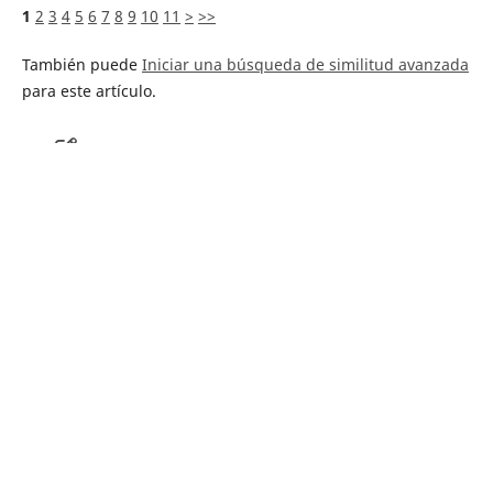
1
2
3
4
5
6
7
8
9
10
11
>
>>
También puede
Iniciar una búsqueda de similitud avanzada
para este artículo.
Política editorial
Proceso de arbitraje
Equipo editorial
Guía para los autores
Envíar artículos