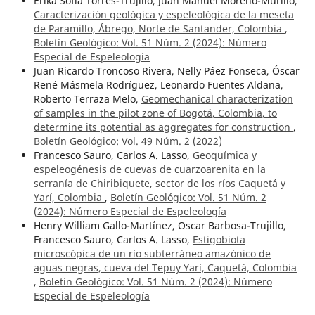
Erika Sofía Torres-Trujillo, Juan Manuel Moreno-Murillo,
Caracterización geológica y espeleológica de la meseta
de Paramillo, Ábrego, Norte de Santander, Colombia
,
Boletín Geológico: Vol. 51 Núm. 2 (2024): Número
Especial de Espeleología
Juan Ricardo Troncoso Rivera, Nelly Páez Fonseca, Óscar
René Másmela Rodríguez, Leonardo Fuentes Aldana,
Roberto Terraza Melo,
Geomechanical characterization
of samples in the pilot zone of Bogotá, Colombia, to
determine its potential as aggregates for construction
,
Boletín Geológico: Vol. 49 Núm. 2 (2022)
Francesco Sauro, Carlos A. Lasso,
Geoquímica y
espeleogénesis de cuevas de cuarzoarenita en la
serranía de Chiribiquete, sector de los ríos Caquetá y
Yarí, Colombia
,
Boletín Geológico: Vol. 51 Núm. 2
(2024): Número Especial de Espeleología
Henry William Gallo-Martínez, Oscar Barbosa-Trujillo,
Francesco Sauro, Carlos A. Lasso,
Estigobiota
microscópica de un río subterráneo amazónico de
aguas negras, cueva del Tepuy Yarí, Caquetá, Colombia
,
Boletín Geológico: Vol. 51 Núm. 2 (2024): Número
Especial de Espeleología