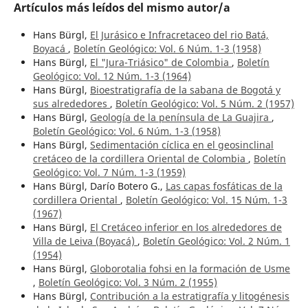
Artículos más leídos del mismo autor/a
Hans Bürgl,
El Jurásico e Infracretaceo del rio Batá,
Boyacá
,
Boletín Geológico: Vol. 6 Núm. 1-3 (1958)
Hans Bürgl,
El "Jura-Triásico" de Colombia
,
Boletín
Geológico: Vol. 12 Núm. 1-3 (1964)
Hans Bürgl,
Bioestratigrafía de la sabana de Bogotá y
sus alrededores
,
Boletín Geológico: Vol. 5 Núm. 2 (1957)
Hans Bürgl,
Geología de la península de La Guajira
,
Boletín Geológico: Vol. 6 Núm. 1-3 (1958)
Hans Bürgl,
Sedimentación cíclica en el geosinclinal
cretáceo de la cordillera Oriental de Colombia
,
Boletín
Geológico: Vol. 7 Núm. 1-3 (1959)
Hans Bürgl, Darío Botero G.,
Las capas fosfáticas de la
cordillera Oriental
,
Boletín Geológico: Vol. 15 Núm. 1-3
(1967)
Hans Bürgl,
El Cretáceo inferior en los alrededores de
Villa de Leiva (Boyacá)
,
Boletín Geológico: Vol. 2 Núm. 1
(1954)
Hans Bürgl,
Globorotalia fohsi en la formación de Usme
,
Boletín Geológico: Vol. 3 Núm. 2 (1955)
Hans Bürgl,
Contribución a la estratigrafía y litogénesis