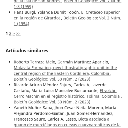
de la Isla de San Andrés
,
Boletín Geológico: Vol. 7 Núm.
1-3 (1959)
Hans Bürgl, Yolanda Dumit Tobón,
El Cretáceo superior
en la región de Girardot
,
Boletín Geológico: Vol. 2 Núm.
1 (1954)
1
2
>
>>
Artículos similares
Roberto Terraza Melo, Germán Martínez Aparicio,
Motavita Formation, new lithostratigraphic unit in the
central region of the Eastern Cordillera, Colombia
,
Boletín Geológico: Vol. 50 Núm. 2 (2023)
Ricardo Arturo Méndez Fajury, Carlos A. Laverde
Castaño, María Luisa Monsalve Bustamante,
El volcán
Cerro Machín en el registro histórico, Tolima, Colombia
,
Boletín Geológico: Vol. 50 Núm. 2 (2023)
Yaneth Muñoz-Saba, Jhon Cesar Neita-Moreno, María
Alejandra Perdomo-Gaitán, Juan Gómez-Hernández,
Francesco Sauro, Carlos A. Lasso,
Biota asociada al
guano de murciélagos en cuevas cuarzoareníticas de la