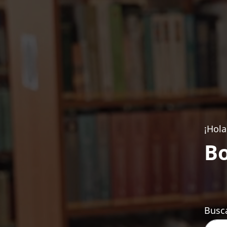
¡Hola
Bo
Busca