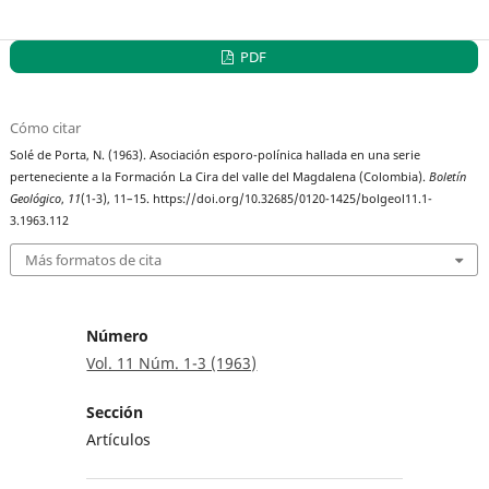
PDF
Cómo citar
Solé de Porta, N. (1963). Asociación esporo-polínica hallada en una serie
perteneciente a la Formación La Cira del valle del Magdalena (Colombia).
Boletín
Geológico
,
11
(1-3), 11–15. https://doi.org/10.32685/0120-1425/bolgeol11.1-
3.1963.112
Más formatos de cita
Número
Vol. 11 Núm. 1-3 (1963)
Sección
Artículos