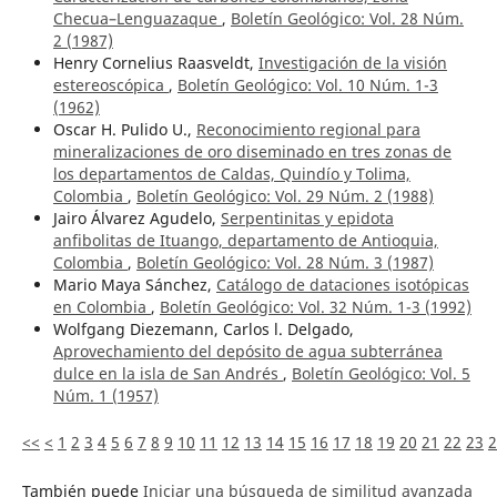
Checua–Lenguazaque
,
Boletín Geológico: Vol. 28 Núm.
2 (1987)
Henry Cornelius Raasveldt,
Investigación de la visión
estereoscópica
,
Boletín Geológico: Vol. 10 Núm. 1-3
(1962)
Oscar H. Pulido U.,
Reconocimiento regional para
mineralizaciones de oro diseminado en tres zonas de
los departamentos de Caldas, Quindío y Tolima,
Colombia
,
Boletín Geológico: Vol. 29 Núm. 2 (1988)
Jairo Álvarez Agudelo,
Serpentinitas y epidota
anfibolitas de Ituango, departamento de Antioquia,
Colombia
,
Boletín Geológico: Vol. 28 Núm. 3 (1987)
Mario Maya Sánchez,
Catálogo de dataciones isotópicas
en Colombia
,
Boletín Geológico: Vol. 32 Núm. 1-3 (1992)
Wolfgang Diezemann, Carlos l. Delgado,
Aprovechamiento del depósito de agua subterránea
dulce en la isla de San Andrés
,
Boletín Geológico: Vol. 5
Núm. 1 (1957)
<<
<
1
2
3
4
5
6
7
8
9
10
11
12
13
14
15
16
17
18
19
20
21
22
23
2
También puede
Iniciar una búsqueda de similitud avanzada