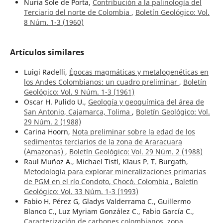
Nuria Sole de Porta,
Contribución a la palinología del
Terciario del norte de Colombia
,
Boletín Geológico: Vol.
8 Núm. 1-3 (1960)
Artículos similares
Luigi Radelli,
Épocas magmáticas y metalogenéticas en
los Andes Colombianos: un cuadro preliminar
,
Boletín
Geológico: Vol. 9 Núm. 1-3 (1961)
Oscar H. Pulido U.,
Geología y geoquímica del área de
San Antonio, Cajamarca, Tolima
,
Boletín Geológico: Vol.
29 Núm. 2 (1988)
Carina Hoorn,
Nota preliminar sobre la edad de los
sedimentos terciarios de la zona de Araracuara
(Amazonas)
,
Boletín Geológico: Vol. 29 Núm. 2 (1988)
Raul Muñoz A., Michael Tistl, Klaus P. T. Burgath,
Metodología para explorar mineralizaciones primarias
de PGM en el río Condoto, Chocó, Colombia
,
Boletín
Geológico: Vol. 33 Núm. 1-3 (1993)
Fabio H. Pérez G, Gladys Valderrama C., Guillermo
Blanco C., Luz Myriam González C., Fabio García C.,
Caracterización de carbones colombianos, zona